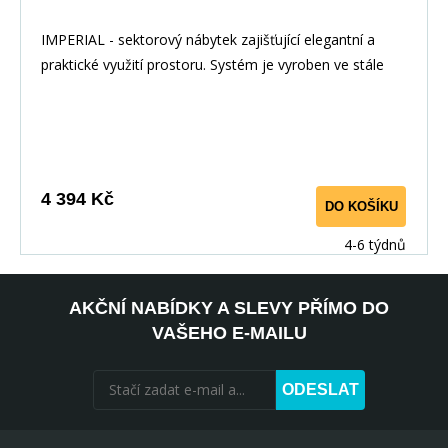
IMPERIAL - sektorový nábytek zajišťující elegantní a
praktické využití prostoru. Systém je vyroben ve stále
moderním dekoru ořech imperial. U prosklených skříněk
lze doobjednat LED osvětlení. Materiál: : lamino
Barevné provedení: : ořech imperial Rorměry : :
výška: 195 cm : šířka: 50 cm :
hloubka: 37,5 cm
4 394 Kč
DO KOŠÍKU
4-6 týdnů
AKČNÍ NABÍDKY A SLEVY PŘÍMO DO
VAŠEHO E-MAILU
ODESLAT