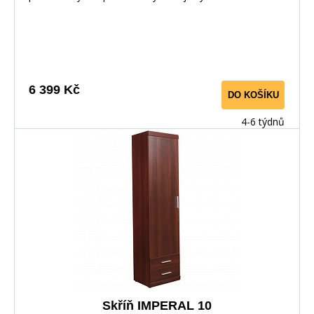
moderním dekoru ořech imperial. U prosklených skříněk
lze doobjednat LED osvětlení. Materiál: : lamino
Barevné provedení: : ořech imperial Rorměry : :
výška: 195 cm : šířka: 80 cm :
hloubka: 60,5 cm
6 399 Kč
DO KOŠÍKU
4-6 týdnů
Skříň IMPERAL 10