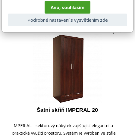
výška: 195 cm : šířka: 93 cm :
Ano, souhlasím
hloubka: 93 cm
9 267 Kč
Podrobné nastavení s vysvětlením zde
DO KOŠÍKU
4-6 týdnů
Šatní skříň IMPERAL 20
IMPERIAL - sektorový nábytek zajišťující elegantní a
praktické využití prostoru. Systém je vyroben ve stále