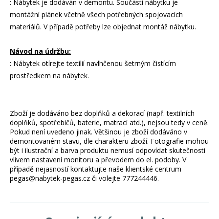
: Nábytek je dodáván v demontu. Součástí nábytku je
montážní plánek včetně všech potřebných spojovacích
materiálů. V případě potřeby lze objednat montáž nábytku.
Návod na údržbu:
: Nábytek otírejte textílií navlhčenou šetrným čistícím
prostředkem na nábytek.
Zboží je dodáváno bez doplňků a dekorací (např. textilních
doplňků, spotřebičů, baterie, matrací atd.), nejsou tedy v ceně.
Pokud není uvedeno jinak. Většinou je zboží dodáváno v
demontovaném stavu, dle charakteru zboží. Fotografie mohou
být i ilustrační a barva produktu nemusí odpovídat skutečnosti
vlivem nastavení monitoru a převodem do el. podoby. V
případě nejasností kontaktujte naše klientské centrum
pegas@nabytek-pegas.cz či volejte 777244446.