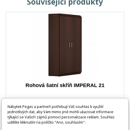
Související produkty
Rohová šatní skříň IMPERAL 21
IMPERIAL - sektorový nábytek zajišťující elegantní a
Nábytek Pegas a partneři potřebují Váš souhlas k využití
praktické využití prostoru. Systém je vyroben ve stále
jednotlivých dat, aby Vám mimo jiné mohli ukazovat informace
moderním dekoru ořech imperial. U prosklených skříněk
týkající se Vašich zájmů pomocí personalizace reklam. Souhlas
lze doobjednat LED osvětlení. Materiál: : lamino
udělíte kliknutím na políčko "Ano, souhlasím".
Barevné provedení: : ořech imperial Rorměry : :