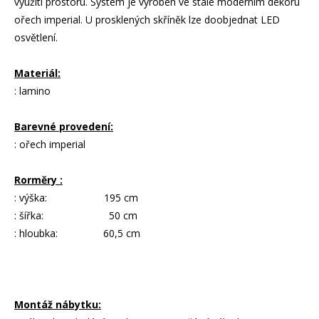
využití prostoru. Systém je vyroben ve stále moderním dekoru
ořech imperial. U prosklených skříněk lze doobjednat LED
osvětlení.
Materiál:
: lamino
Barevné provedení:
: ořech imperial
Rorměry :
: výška: 195 cm
: šířka: 50 cm
: hloubka: 60,5 cm
Montáž nábytku: