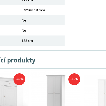
Lamino 18 mm
Ne
Ne
158 cm
ící produkty
-30%
-30%