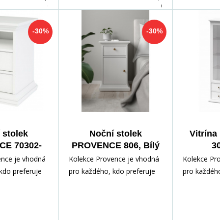
dnů
dnů
-30%
-30%
 stolek
Noční stolek
Vitrín
E 70302-
PROVENCE 806, Bílý
30
, Bílý
ence je vhodná
Kolekce Provence je vhodná
Kolekce Pr
kdo preferuje
pro každého, kdo preferuje
pro každého
l nábytku.
romantický styl nábytku.
romantický 
otoven z
Nábytek je zhotoven z
Nábytek je