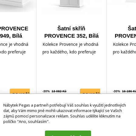
PROVENCE
Šatní skříň
Šat
949, Bílá
PROVENCE 352, Bílá
PROVENC
ence je vhodná
Kolekce Provence je vhodná
Kolekce Pr
kdo preferuje
pro každého, kdo preferuje
pro každého
l nábytku.
romantický styl nábytku.
romantický 
otoven z
Nábytek je zhotoven z
Nábytek je
-30%
13 082 Kč
-30%
16 186 K
DO KOŠÍKU
DO KOŠÍKU
9 205 Kč
11 391 K
Nábytek Pegas a partneři potřebují Váš souhlas k využití jednotlivých
5-10 prac.
5-10 prac.
dat, aby Vám mimo jiné mohli ukazovat informace týkající se Vašich
dnů
dnů
zájmů pomocí personalizace reklam. Souhlas udělíte kliknutím na
políčko "Ano, souhlasím".
-30%
-30%