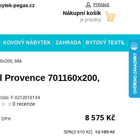
Přihlásit
ytek-pegas.cz
Nákupní košík
je prázdný
KOVOVÝ NÁBYTEK
ZAHRADA
BYTOVÝ TEXTIL
0x200, bílá
l Provence 701160x200,
cislo:
F-0212010134
0 recenze
8 575
Kč
s DPH
30%
(3 610 Kč)
12 185 Kč