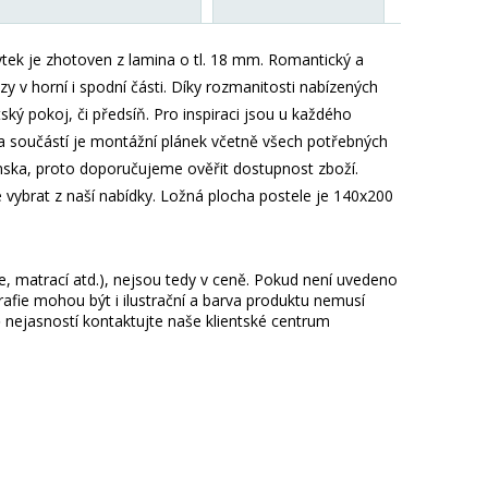
tek je zhotoven z lamina o tl. 18 mm. Romantický a
 v horní i spodní části. Díky rozmanitosti nabízených
tský pokoj, či předsíň. Pro inspiraci jsou u každého
a součástí je montážní plánek včetně všech potřebných
nska, proto doporučujeme ověřit dostupnost zboží.
 vybrat z naší nabídky. Ložná plocha postele je 140x200
ie, matrací atd.), nejsou tedy v ceně. Pokud není uvedeno
afie mohou být i ilustrační a barva produktu nemusí
 nejasností kontaktujte naše klientské centrum