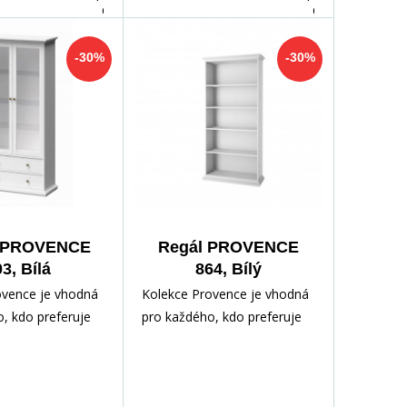
dnů
dnů
-30%
-30%
a PROVENCE
Regál PROVENCE
3, Bílá
864, Bílý
ovence je vhodná
Kolekce Provence je vhodná
, kdo preferuje
pro každého, kdo preferuje
styl nábytku.
romantický styl nábytku.
 zhotoven z
Nábytek je zhotoven z