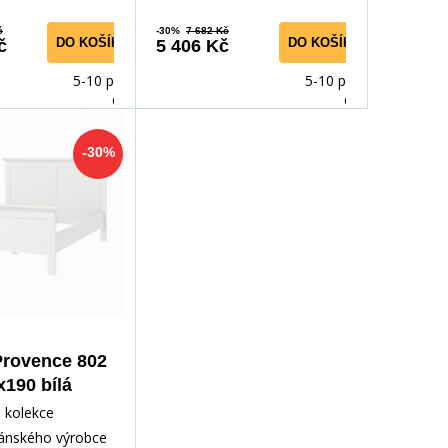
č
-30%
7 682 Kč
DO KOŠÍKU
DO KOŠÍKU
č
5 406 Kč
5-10 prac.
5-10 prac.
dnů
dnů
-30%
Provence 802
x190 bílá
 kolekce
ánského výrobce