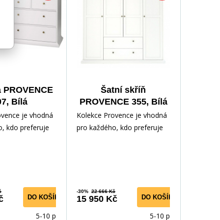
a PROVENCE
Šatní skříň
7, Bílá
PROVENCE 355, Bílá
ovence je vhodná
Kolekce Provence je vhodná
, kdo preferuje
pro každého, kdo preferuje
styl nábytku.
romantický styl nábytku.
 zhotoven z
Nábytek je zhotoven z
č
-30%
22 666 Kč
DO KOŠÍKU
DO KOŠÍKU
č
15 950 Kč
5-10 prac.
5-10 prac.