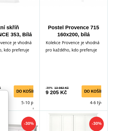
ní skříň
Postel Provence 715
E 353, Bílá
160x200, bílá
ovence je vhodná
Kolekce Provence je vhodná
, kdo preferuje
pro každého, kdo preferuje
styl nábytku.
romantický styl nábytku.
 zhotoven z
Nábytek je zhotoven z
č
-30%
13 082 Kč
DO KOŠÍKU
DO KOŠÍKU
č
9 205 Kč
5-10 prac.
4-6 týdnů
dnů
-30%
-30%