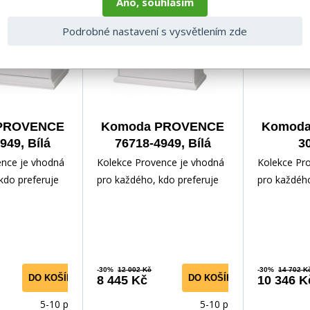
Ano, souhlasím
Podrobné nastavení s vysvětlením zde
PROVENCE
Komoda PROVENCE
Komod
949, Bílá
76718-4949, Bílá
30
ence je vhodná
Kolekce Provence je vhodná
Kolekce Pr
kdo preferuje
pro každého, kdo preferuje
pro každého
l nábytku.
romantický styl nábytku.
romantický 
otoven z
Nábytek je zhotoven z
Nábytek je
-30%
12 002 Kč
-30%
14 702 K
DO KOŠÍKU
DO KOŠÍKU
8 445 Kč
10 346 K
5-10 prac.
5-10 prac.