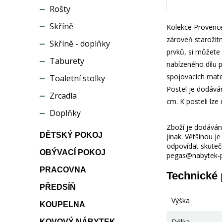
Rošty
Skříně
Kolekce Provence
zároveň starožitn
Skříně - doplňky
prvků, si můžete 
Taburety
nabízeného dílu 
spojovacích mate
Toaletní stolky
Postel je dodává
Zrcadla
cm. K posteli lz
Doplňky
Zboží je dodáváno
DĚTSKÝ POKOJ
jinak. Většinou 
odpovídat skuteč
OBÝVACÍ POKOJ
pegas@nabytek-pe
PRACOVNA
Technické
PŘEDSÍŇ
Výška
KOUPELNA
Délka
KOVOVÝ NÁBYTEK