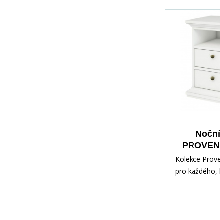
Noční
PROVENC
4949
Kolekce Prov
pro každého, 
romantický sty
Nábytek je zh