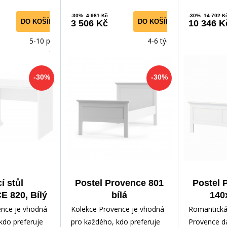
-30%
4 981 Kč
-30%
14 702 K
DO KOŠÍKU
DO KOŠÍKU
3 506 Kč
10 346 K
5-10 prac.
4-6 týdnů
dnů
-30%
-30%
í stůl
Postel Provence 801
Postel 
 820, Bílý
bílá
140
ence je vhodná
Kolekce Provence je vhodná
Romantická
kdo preferuje
pro každého, kdo preferuje
Provence d