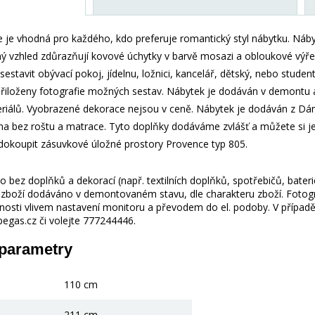
 je vhodná pro každého, kdo preferuje romantický styl nábytku. Náby
ý vzhled zdůrazňují kovové úchytky v barvě mosazi a obloukové výřezy
sestavit obývací pokoj, jídelnu, ložnici, kancelář, dětský, nebo studen
přiloženy fotografie možných sestav. Nábytek je dodáván v demontu 
riálů. Vyobrazené dekorace nejsou v ceně. Nábytek je dodáván z Dá
na bez roštu a matrace. Tyto doplňky dodáváme zvlášť a můžete si je
e dokoupit zásuvkové úložné prostory Provence typ 805.
 bez doplňků a dekorací (např. textilních doplňků, spotřebičů, bater
je zboží dodáváno v demontovaném stavu, dle charakteru zboží. Fotogr
nosti vlivem nastavení monitoru a převodem do el. podoby. V případě
gas.cz či volejte 777244446.
 parametry
110 cm
211 cm