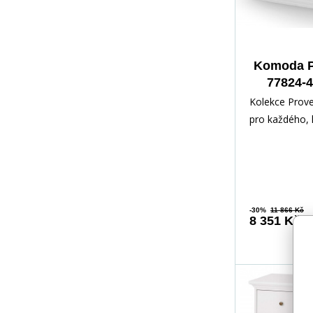
Komoda 
77824-4
Kolekce Prov
pro každého, 
romantický sty
Nábytek je zh
-30%
11 866 Kč
8 351 Kč