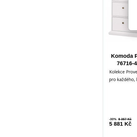
Komoda 
76716-4
Kolekce Prov
pro každého, 
romantický sty
Nábytek je zh
-30%
8 357 Kč
5 881 Kč