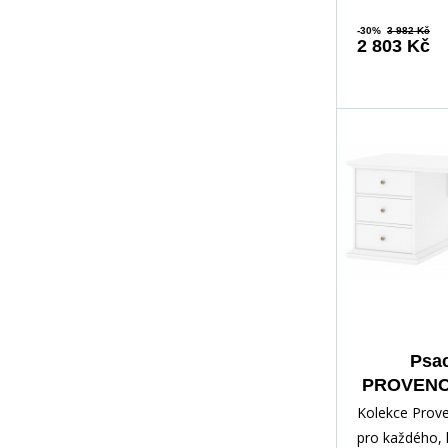
-30%
3 982 Kč
2 803 Kč
Psac
PROVENCE
Kolekce Prov
pro každého, 