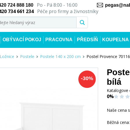
Po - Pá 8:00 - 16:00
420 724 888 180
pegas@nab
420 734 661 234
Péče pro firmy a živnostníky
OBÝVACÍ POKOJ
PRACOVNA
PŘEDSÍŇ
KOUPELNA
Ložnice
Postele
Postele 140 x 200 cm
Postel Provence 70116
Poste
-
30
%
bílá
Katalogove 
0%
Naše cena 
Běžná cena: