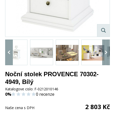
Noční stolek PROVENCE 70302-
4949, Bílý
Katalogove cislo:
F-0212010146
0%
0 recenze
2 803
Kč
Naše cena s DPH