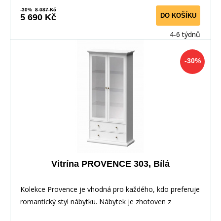
-30%
8 087 Kč
DO KOŠÍKU
5 690 Kč
4-6 týdnů
-30%
Vitrína PROVENCE 303, Bílá
Kolekce Provence je vhodná pro každého, kdo preferuje
romantický styl nábytku. Nábytek je zhotoven z