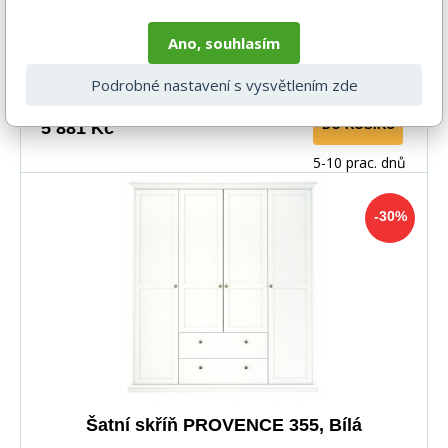
Ano, souhlasím
Podrobné nastavení s vysvětlením zde
-30%
8 357 Kč
DO KOŠÍKU
5 881 Kč
5-10 prac. dnů
-30%
Šatní skříň PROVENCE 355, Bílá