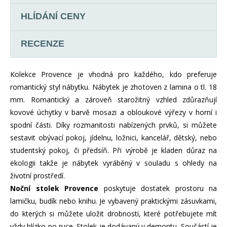
HLÍDÁNÍ CENY
RECENZE
Kolekce Provence je vhodná pro každého, kdo preferuje
romantický styl nábytku. Nábytek je zhotoven z lamina o tl. 18
mm. Romantický a zároveň starožitný vzhled zdůrazňují
kovové úchytky v barvě mosazi a obloukové výřezy v horní i
spodní části. Díky rozmanitosti nabízených prvků, si můžete
sestavit obývací pokoj, jídelnu, ložnici, kancelář, dětský, nebo
studentský pokoj, či předsíň. Při výrobě je kladen důraz na
ekologii takže je nábytek vyráběný v souladu s ohledy na
životní prostředí.
Noční stolek
Provence
poskytuje dostatek prostoru na
lamičku, budík nebo knihu. Je vybavený praktickými zásuvkami,
do kterých si můžete uložit drobnosti, které potřebujete mít
vždy blízko po ruce. Stolek je dodávaný v demontu. Součástí je