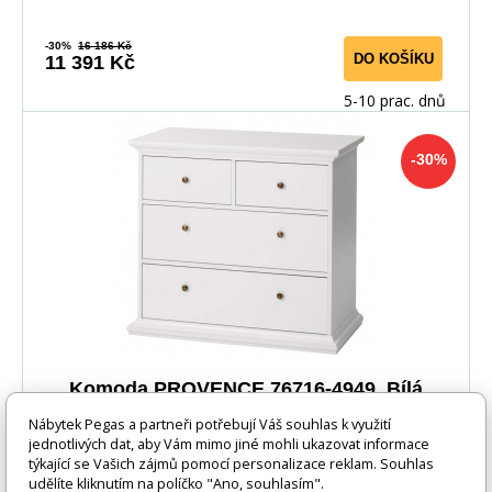
-30%
16 186 Kč
DO KOŠÍKU
11 391 Kč
5-10 prac. dnů
-30%
Komoda PROVENCE 76716-4949, Bílá
Nábytek Pegas a partneři potřebují Váš souhlas k využití
Kolekce Provence je vhodná pro každého, kdo preferuje
jednotlivých dat, aby Vám mimo jiné mohli ukazovat informace
týkající se Vašich zájmů pomocí personalizace reklam. Souhlas
romantický styl nábytku. Nábytek je zhotoven z
udělíte kliknutím na políčko "Ano, souhlasím".