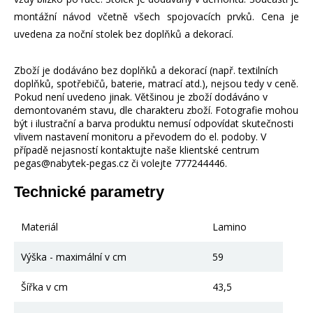
montážní návod včetně všech spojovacích prvků. Cena je
uvedena za noční stolek bez doplňků a dekorací.
Zboží je dodáváno bez doplňků a dekorací (např. textilních
doplňků, spotřebičů, baterie, matrací atd.), nejsou tedy v ceně.
Pokud není uvedeno jinak. Většinou je zboží dodáváno v
demontovaném stavu, dle charakteru zboží. Fotografie mohou
být i ilustrační a barva produktu nemusí odpovídat skutečnosti
vlivem nastavení monitoru a převodem do el. podoby. V
případě nejasností kontaktujte naše klientské centrum
pegas@nabytek-pegas.cz či volejte 777244446.
Technické parametry
Materiál
Lamino
Výška - maximální v cm
59
Šířka v cm
43,5