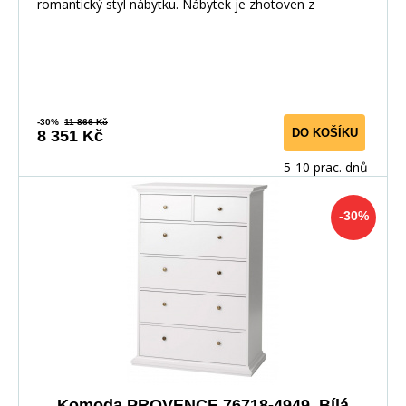
romantický styl nábytku. Nábytek je zhotoven z
-30%
11 866 Kč
DO KOŠÍKU
8 351 Kč
5-10 prac. dnů
-30%
Komoda PROVENCE 76718-4949, Bílá