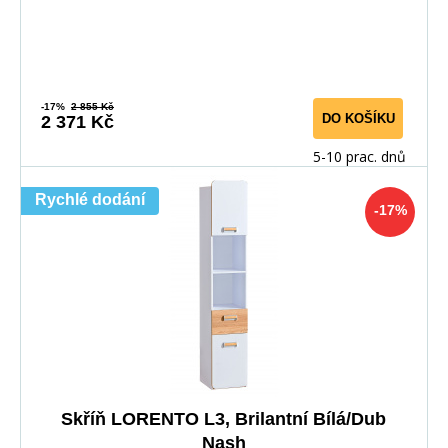
-17%
2 855 Kč
DO KOŠÍKU
2 371 Kč
5-10 prac. dnů
Rychlé dodání
-17%
Skříň LORENTO L3, Brilantní Bílá/Dub
Nash