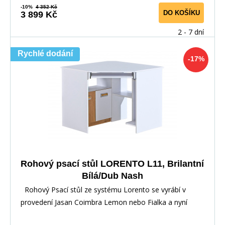
-10%
4 352 Kč
DO KOŠÍKU
3 899 Kč
2 - 7 dní
Rychlé dodání
-17%
Rohový psací stůl LORENTO L11, Brilantní
Bílá/Dub Nash
Rohový Psací stůl ze systému Lorento se vyrábí v
provedení Jasan Coimbra Lemon nebo Fialka a nyní