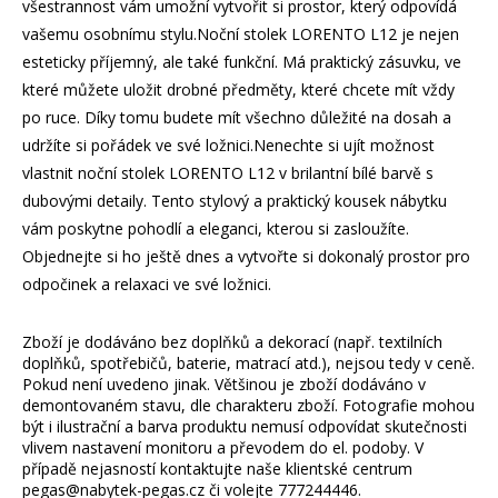
všestrannost vám umožní vytvořit si prostor, který odpovídá
vašemu osobnímu stylu.Noční stolek LORENTO L12 je nejen
esteticky příjemný, ale také funkční. Má praktický zásuvku, ve
které můžete uložit drobné předměty, které chcete mít vždy
po ruce. Díky tomu budete mít všechno důležité na dosah a
udržíte si pořádek ve své ložnici.Nenechte si ujít možnost
vlastnit noční stolek LORENTO L12 v brilantní bílé barvě s
dubovými detaily. Tento stylový a praktický kousek nábytku
vám poskytne pohodlí a eleganci, kterou si zasloužíte.
Objednejte si ho ještě dnes a vytvořte si dokonalý prostor pro
odpočinek a relaxaci ve své ložnici.
Zboží je dodáváno bez doplňků a dekorací (např. textilních
doplňků, spotřebičů, baterie, matrací atd.), nejsou tedy v ceně.
Pokud není uvedeno jinak. Většinou je zboží dodáváno v
demontovaném stavu, dle charakteru zboží. Fotografie mohou
být i ilustrační a barva produktu nemusí odpovídat skutečnosti
vlivem nastavení monitoru a převodem do el. podoby. V
případě nejasností kontaktujte naše klientské centrum
pegas@nabytek-pegas.cz či volejte 777244446.