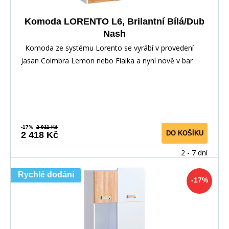
Komoda LORENTO L6, Brilantní Bílá/Dub
Nash
Komoda ze systému Lorento se vyrábí v provedení
Jasan Coimbra Lemon nebo Fialka a nyní nově v bar
-17%
2 911 Kč
DO KOŠÍKU
2 418 Kč
2 - 7 dní
Rychlé dodání
-17%