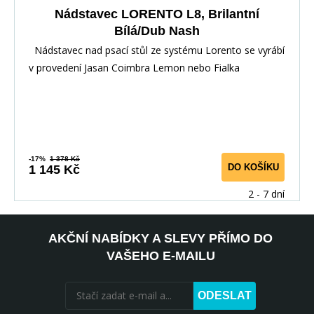
Nádstavec LORENTO L8, Brilantní
Bílá/Dub Nash
Nádstavec nad psací stůl ze systému Lorento se vyrábí
v provedení Jasan Coimbra Lemon nebo Fialka
-17%
1 378 Kč
DO KOŠÍKU
1 145 Kč
2 - 7 dní
AKČNÍ NABÍDKY A SLEVY PŘÍMO DO
VAŠEHO E-MAILU
ODESLAT