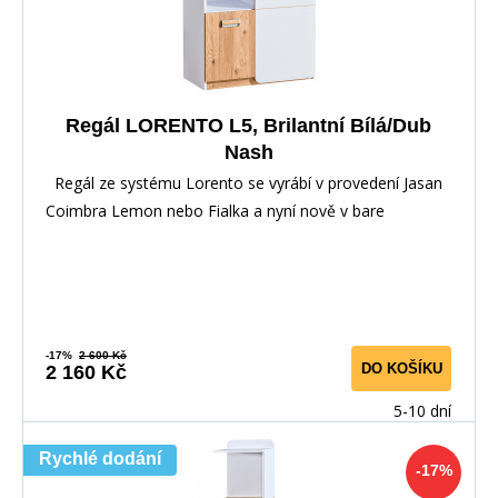
Regál LORENTO L5, Brilantní Bílá/Dub
Nash
Regál ze systému Lorento se vyrábí v provedení Jasan
Coimbra Lemon nebo Fialka a nyní nově v bare
-17%
2 600 Kč
DO KOŠÍKU
2 160 Kč
5-10 dní
Rychlé dodání
-17%