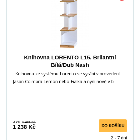
Knihovna LORENTO L15, Brilantní
Bílá/Dub Nash
Knihovna ze systému Lorento se vyrábí v provedení
Jasan Coimbra Lemon nebo Fialka a nyní nově v b
-17%
1 491 Kč
DO KOŠÍKU
1 238 Kč
2 - 7 dní