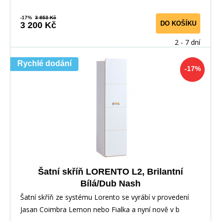
-17%
3 853 Kč
DO KOŠÍKU
3 200 Kč
2 - 7 dní
Rychlé dodání
-17%
Šatní skříň LORENTO L2, Brilantní
Bílá/Dub Nash
Šatní skříň ze systému Lorento se vyrábí v provedení
Jasan Coimbra Lemon nebo Fialka a nyní nově v b