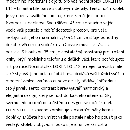
moderního interiéru? Pak je tu pro vás noční stolek LORENTO
L12 v brilantní bílé barvě s dubovými detaily. Tento noční stolek
je vyroben z kvalitního lamina, které zaručuje dlouhou
životnost a odolnost. Svou šířkou 45 cm se snadno vejde
vedle vaší postele a nabízí dostatek prostoru pro vaše
nezbytnosti. Jeho maximální výška 51 cm zajišťuje pohodlný
dosah k věcem na stolečku, aniž byste museli vstávat z
postele. S hloubkou 35 cm je dostatečně prostorný pro uložení
knihy, brýlí, mobilního telefonu a dalších věcí, které potřebujete
mít po ruce.Noční stolek LORENTO L12 je nejen praktický, ale
také stylový. Jeho brilantní bílá barva dodává vaší ložnici svěží a
moderní vzhled, zatímco dubové detaily přidávají přírodní a
teplý prvek. Tento kontrast barev vytváří harmonický a
elegantní design, který se hodí do každého interiéru.Díky
svému jednoduchému a čistému designu se noční stolek
LORENTO L12 snadno kombinuje s ostatním nábytkem a
doplňky. Můžete ho umístit vedle postele nebo ho použít jako
vedlejší stolek v obývacím pokoji. Jeho univerzálnost a