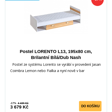
Postel LORENTO L13, 195x80 cm,
Brilantní Bílá/Dub Nash
Postel ze systému Lorento se vyrábí v provedení Jasan
Coimbra Lemon nebo Fialka a nyní nově v bar
-17%
4 430 Kč
DO KOŠÍKU
3 679 Kč