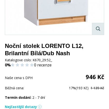
Noční stolek LORENTO L12,
Brilantní Bílá/Dub Nash
Katalogove cislo:
K670_29:52_
0%
0 recenze
946
Kč
Naše cena s DPH
Běžná cena:
17%
(193 Kč)
1 139 Kč
Termín dodání:
2 - 7 dní
Nejčastější dotazy