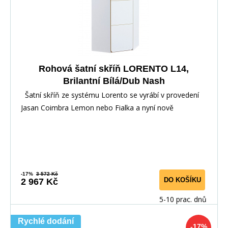
Rohová šatní skříň LORENTO L14,
Brilantní Bílá/Dub Nash
Šatní skříň ze systému Lorento se vyrábí v provedení
Jasan Coimbra Lemon nebo Fialka a nyní nově
-17%
3 572 Kč
DO KOŠÍKU
2 967 Kč
5-10 prac. dnů
Rychlé dodání
-17%