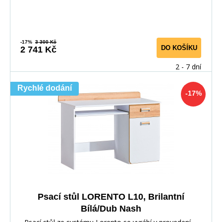
-17%
3 300 Kč
DO KOŠÍKU
2 741 Kč
2 - 7 dní
Rychlé dodání
-17%
Psací stůl LORENTO L10, Brilantní
Bílá/Dub Nash