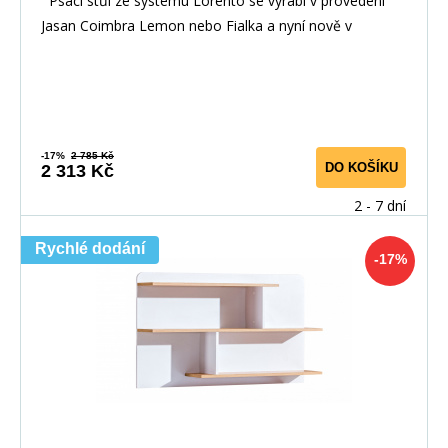
Psací stůl ze systému Lorento se vyrábí v provedení
Jasan Coimbra Lemon nebo Fialka a nyní nově v
-17%
2 785 Kč
DO KOŠÍKU
2 313 Kč
2 - 7 dní
Rychlé dodání
-17%