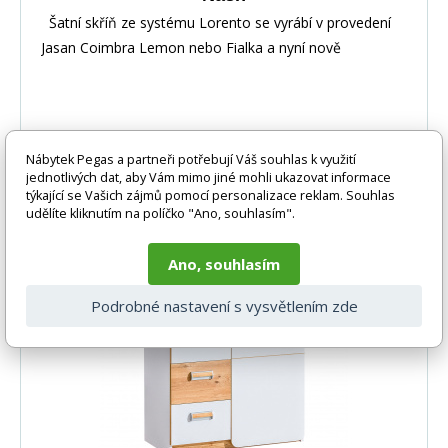
Šatní skříň ze systému Lorento se vyrábí v provedení
Jasan Coimbra Lemon nebo Fialka a nyní nově
Nábytek Pegas a partneři potřebují Váš souhlas k využití
jednotlivých dat, aby Vám mimo jiné mohli ukazovat informace
-17%
2 152 Kč
DO KOŠÍKU
1 787 Kč
týkající se Vašich zájmů pomocí personalizace reklam. Souhlas
udělíte kliknutím na políčko "Ano, souhlasím".
2 - 7 dní
Ano, souhlasím
Rychlé dodání
-17%
Podrobné nastavení s vysvětlením zde