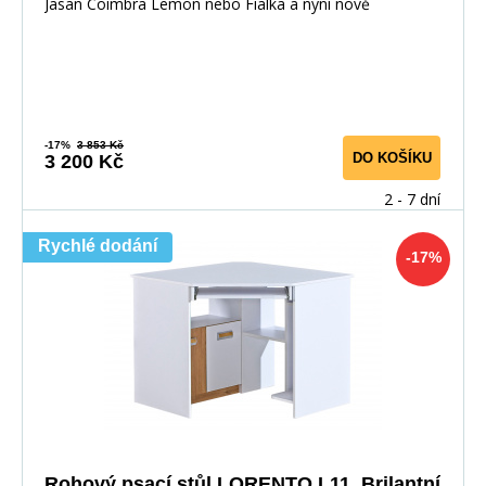
Jasan Coimbra Lemon nebo Fialka a nyní nově
-17%
3 853 Kč
DO KOŠÍKU
3 200 Kč
2 - 7 dní
Rychlé dodání
-17%
Rohový psací stůl LORENTO L11, Brilantní