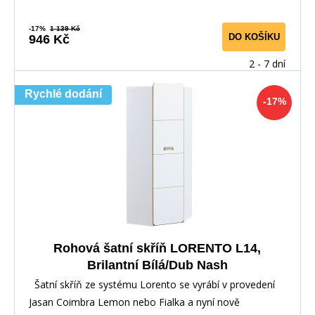
-17%
1 139 Kč
DO KOŠÍKU
946 Kč
2 - 7 dní
Rychlé dodání
-17%
Rohová šatní skříň LORENTO L14,
Brilantní Bílá/Dub Nash
Šatní skříň ze systému Lorento se vyrábí v provedení
Jasan Coimbra Lemon nebo Fialka a nyní nově