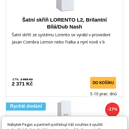
Šatní skříň LORENTO L2, Brilantní
Bílá/Dub Nash
Šatní skříň ze systému Lorento se vyrábí v provedení
Jasan Coimbra Lemon nebo Fialka a nyní nově v b
-17%
2 855 Kč
DO KOŠÍKU
2 371 Kč
5-10 prac. dnů
Rychlé dodání
-17%
Nábytek Pegas a partneři potřebují Váš souhlas k využití