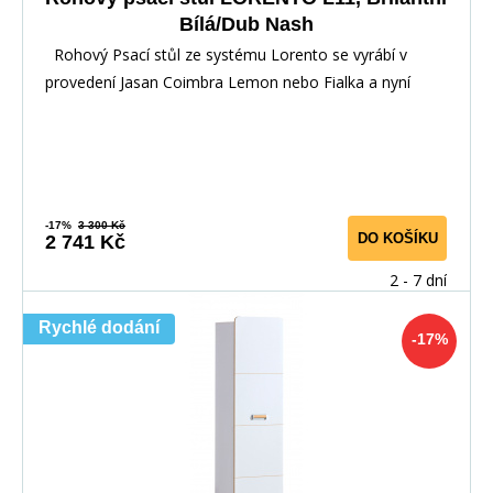
Bílá/Dub Nash
Rohový Psací stůl ze systému Lorento se vyrábí v
provedení Jasan Coimbra Lemon nebo Fialka a nyní
-17%
3 300 Kč
DO KOŠÍKU
2 741 Kč
2 - 7 dní
Rychlé dodání
-17%