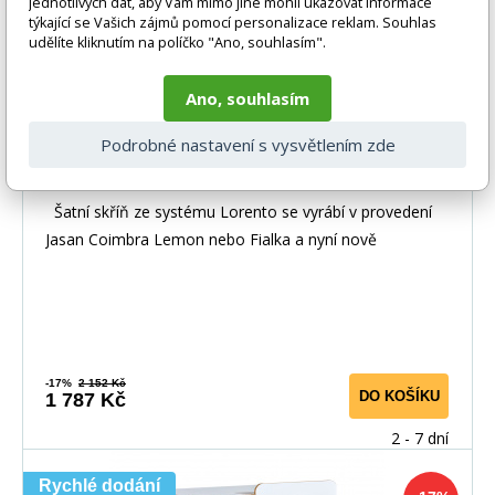
jednotlivých dat, aby Vám mimo jiné mohli ukazovat informace
týkající se Vašich zájmů pomocí personalizace reklam. Souhlas
udělíte kliknutím na políčko "Ano, souhlasím".
Ano, souhlasím
Podrobné nastavení s vysvětlením zde
Skříň LORENTO L3, Brilantní Bílá/Dub
Nash
Šatní skříň ze systému Lorento se vyrábí v provedení
Jasan Coimbra Lemon nebo Fialka a nyní nově
-17%
2 152 Kč
DO KOŠÍKU
1 787 Kč
2 - 7 dní
Rychlé dodání