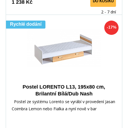
DO KOŠÍKU
1 238 Kč
2 - 7 dní
Rychlé dodání
-17%
Postel LORENTO L13, 195x80 cm,
Brilantní Bílá/Dub Nash
Postel ze systému Lorento se vyrábí v provedení Jasan
Coimbra Lemon nebo Fialka a nyní nově v bar