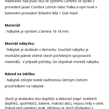
Nádstavec nad psací stůl ze systému Lorento se vyrábí v
provedení Jasan Coimbra Lemon nebo Fialka a nyní nově v
barevném provedení Brilantní Bílá + Dub Nash.
Materiál:
: Nábytek je vyroben z lamina 16-18 mm.
Montáž nábytku:
: Nábytek je dodáván v demontu. Součástí nábytku je
montážní plánek včetně všech potřebných spojovacích
materiálů. V případě potřeby, lze objednat montáž nábytku.
Návod na údržbu:
: Nábytek otírejte textilií navlhčenou šetrným čistícím
prostředkem na nábytek.
Zboží je dodáváno bez doplňků a dekorací (např. textilních
doplňků, spotřebičů, baterie, matrací atd.), nejsou tedy v ceně.
Pokud není uvedeno jinak. Většinou je zboží dodáváno v