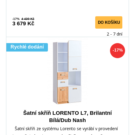
-17%
4 430 Kč
DO KOŠÍKU
3 679 Kč
2 - 7 dní
Rychlé dodání
-17%
Šatní skříň LORENTO L7, Brilantní
Bílá/Dub Nash
Šatní skříň ze systému Lorento se vyrábí v provedení