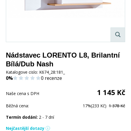
Nádstavec LORENTO L8, Brilantní
Bílá/Dub Nash
Katalogove cislo:
K674_28:181_
0%
0 recenze
1 145
Kč
Naše cena s DPH
Běžná cena:
17%
(233 Kč)
1 378 Kč
Termín dodání:
2 - 7 dní
Nejčastější dotazy