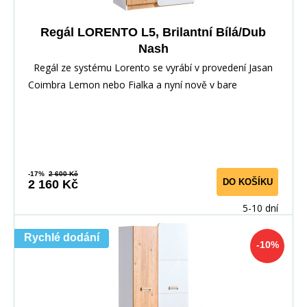
Regál LORENTO L5, Brilantní Bílá/Dub
Nash
Regál ze systému Lorento se vyrábí v provedení Jasan
Coimbra Lemon nebo Fialka a nyní nově v bare
-17%
2 600 Kč
DO KOŠÍKU
2 160 Kč
5-10 dní
Rychlé dodání
-10%