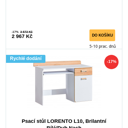
-17%
3 572 Kč
DO KOŠÍKU
2 967 Kč
5-10 prac. dnů
Rychlé dodání
-17%
Psací stůl LORENTO L10, Brilantní
Bílá/Dub Nash