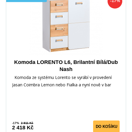
-17%
Komoda LORENTO L6, Brilantní Bílá/Dub
Nash
Komoda ze systému Lorento se vyrábí v provedení
Jasan Coimbra Lemon nebo Fialka a nyní nově v bar
-17%
2 911 Kč
DO KOŠÍKU
2 418 Kč