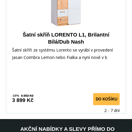
Šatní skříň LORENTO L1, Brilantní
Bílá/Dub Nash
Šatní skříň ze systému Lorento se vyrábí v provedení
Jasan Coimbra Lemon nebo Fialka a nyní nově v b
-10%
4 352 Kč
DO KOŠÍKU
3 899 Kč
2 - 7 dní
AKČNÍ NABÍDKY A SLEVY PŘÍMO DO