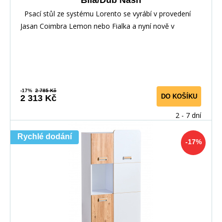
Psací stůl ze systému Lorento se vyrábí v provedení
Jasan Coimbra Lemon nebo Fialka a nyní nově v
-17%
2 785 Kč
DO KOŠÍKU
2 313 Kč
2 - 7 dní
Rychlé dodání
-17%