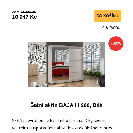
-30%
15 556 Kč
DO KOŠÍKU
10 947 Kč
4-6 týdnů
-30%
Šatní skříň BAJA III 200, Bílá
Skříň je vyrobena z kvalitního lamina. Díky svému
vnitřnímu uspořádání nabízí dostatek úložného pros