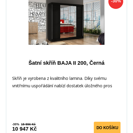
-30%
Šatní skříň BAJA II 200, Černá
Skříň je vyrobena z kvalitního lamina. Díky svému
vnitřnímu uspořádání nabízí dostatek úložného pros
-30%
15 556 Kč
DO KOŠÍKU
10 947 Kč