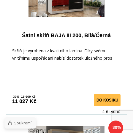
Šatní skříň BAJA III 200, Bílá/Černá
Skříň je vyrobena z kvalitního lamina. Díky svému
vnitřnímu uspořádání nabízí dostatek úložného pros
-30%
15 669 Kč
DO KOŠÍKU
11 027 Kč
4-6 týdnů
Soukromí
-30%