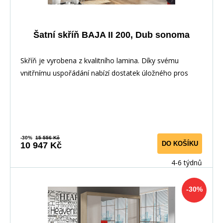
Šatní skříň BAJA II 200, Dub sonoma
Skříň je vyrobena z kvalitního lamina. Díky svému
vnitřnímu uspořádání nabízí dostatek úložného pros
-30%
15 556 Kč
DO KOŠÍKU
10 947 Kč
4-6 týdnů
-30%