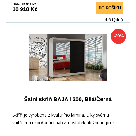
-30%
15 516 Kč
DO KOŠÍKU
10 918 Kč
4-6 týdnů
-30%
Šatní skříň BAJA I 200, Bílá/Černá
Skříň je vyrobena z kvalitního lamina. Díky svému
vnitřnímu uspořádání nabízí dostatek úložného pros