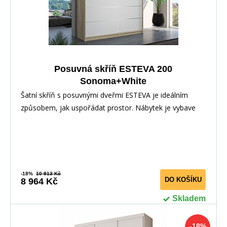
Posuvná skříň ESTEVA 200
Sonoma+White
Šatní skříň s posuvnými dveřmi ESTEVA je ideálním
způsobem, jak uspořádat prostor. Nábytek je vybave
-18%
10 913 Kč
DO KOŠÍKU
8 964 Kč
Skladem
-18%