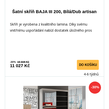
Šatní skříň BAJA III 200, Bílá/Dub artisan
Skříň je vyrobena z kvalitního lamina. Díky svému
vnitřnímu uspořádání nabízí dostatek úložného pros
-30%
15 669 Kč
DO KOŠÍKU
11 027 Kč
4-6 týdnů
-30%