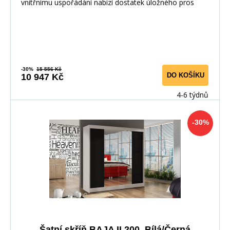
vnitřnímu uspořádání nabízí dostatek úložného pros
-30%
15 556 Kč
DO KOŠÍKU
10 947 Kč
4-6 týdnů
-30%
Šatní skříň BAJA II 200, Bílá/Černá