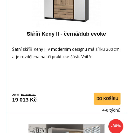
Skříň Keny II - černá/dub evoke
Šatní skříň Keny II v moderním designu má šířku 200 cm
a je rozdělena na tři praktické části. Vnitřn
-30%
27 019 Kč
DO KOŠÍKU
19 013 Kč
4-6 týdnů
-30%