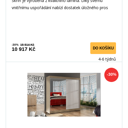
Skříň je vyrobena z kvalitního lamina. Díky svému
vnitřnímu uspořádání nabízí dostatek úložného pros
-30%
15 514 Kč
DO KOŠÍKU
10 917 Kč
4-6 týdnů
-30%