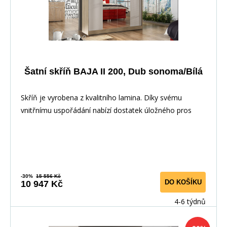
Šatní skříň BAJA II 200, Dub sonoma/Bílá
Skříň je vyrobena z kvalitního lamina. Díky svému
vnitřnímu uspořádání nabízí dostatek úložného pros
-30%
15 556 Kč
DO KOŠÍKU
10 947 Kč
4-6 týdnů