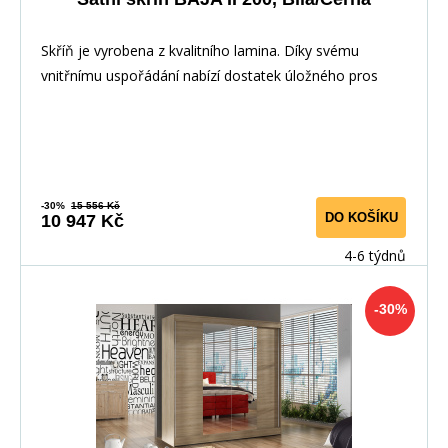
Skříň je vyrobena z kvalitního lamina. Díky svému
vnitřnímu uspořádání nabízí dostatek úložného pros
-30%
15 556 Kč
DO KOŠÍKU
10 947 Kč
4-6 týdnů
-30%