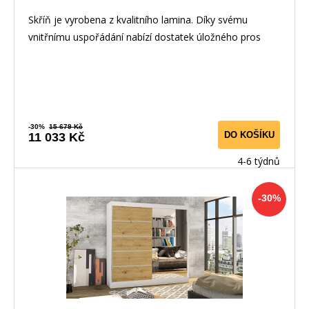
Skříň je vyrobena z kvalitního lamina. Díky svému
vnitřnímu uspořádání nabízí dostatek úložného pros
-30%
15 679 Kč
DO KOŠÍKU
11 033 Kč
4-6 týdnů
-30%