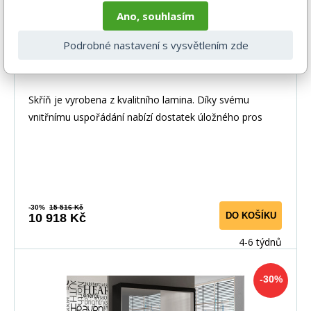
Ano, souhlasím
Podrobné nastavení s vysvětlením zde
Šatní skříň BAJA I 200, Černá
Skříň je vyrobena z kvalitního lamina. Díky svému
vnitřnímu uspořádání nabízí dostatek úložného pros
-30%
15 516 Kč
DO KOŠÍKU
10 918 Kč
4-6 týdnů
-30%