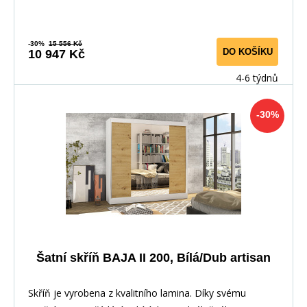
-30%
15 556 Kč
DO KOŠÍKU
10 947 Kč
4-6 týdnů
-30%
Šatní skříň BAJA II 200, Bílá/Dub artisan
Skříň je vyrobena z kvalitního lamina. Díky svému