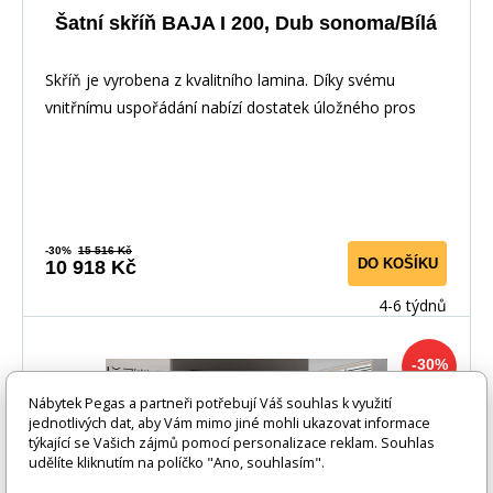
Šatní skříň BAJA I 200, Dub sonoma/Bílá
Skříň je vyrobena z kvalitního lamina. Díky svému
vnitřnímu uspořádání nabízí dostatek úložného pros
-30%
15 516 Kč
DO KOŠÍKU
10 918 Kč
4-6 týdnů
-30%
Nábytek Pegas a partneři potřebují Váš souhlas k využití
jednotlivých dat, aby Vám mimo jiné mohli ukazovat informace
týkající se Vašich zájmů pomocí personalizace reklam. Souhlas
udělíte kliknutím na políčko "Ano, souhlasím".