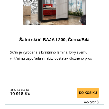
Šatní skříň BAJA I 200, Černá/Bílá
Skříň je vyrobena z kvalitního lamina. Díky svému
vnitřnímu uspořádání nabízí dostatek úložného pros
-30%
15 516 Kč
DO KOŠÍKU
10 918 Kč
4-6 týdnů