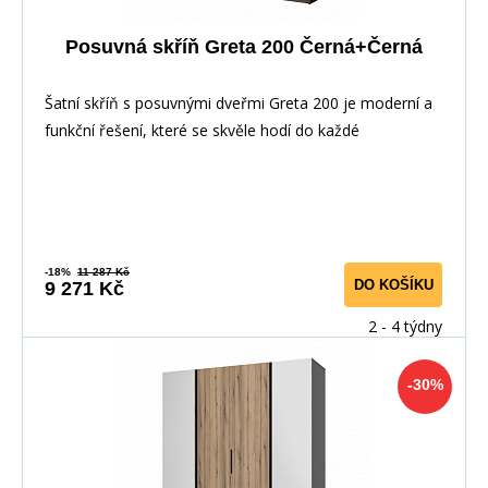
Posuvná skříň Greta 200 Černá+Černá
Šatní skříň s posuvnými dveřmi Greta 200 je moderní a
funkční řešení, které se skvěle hodí do každé
-18%
11 287 Kč
DO KOŠÍKU
9 271 Kč
2 - 4 týdny
-30%