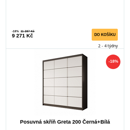
-18%
11 287 Kč
DO KOŠÍKU
9 271 Kč
2 - 4 týdny
-18%
Posuvná skříň Greta 200 Černá+Bílá