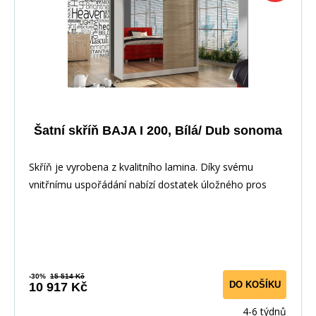
Šatní skříň BAJA I 200, Bílá/ Dub sonoma
Skříň je vyrobena z kvalitního lamina. Díky svému
vnitřnímu uspořádání nabízí dostatek úložného pros
-30%
15 514 Kč
DO KOŠÍKU
10 917 Kč
4-6 týdnů