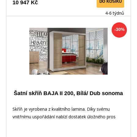
DO KOŠÍKU
10 947 Kč
4-6 týdnů
-30%
Šatní skříň BAJA II 200, Bílá/ Dub sonoma
Skříň je vyrobena z kvalitního lamina. Díky svému
vnitřnímu uspořádání nabízí dostatek úložného pros