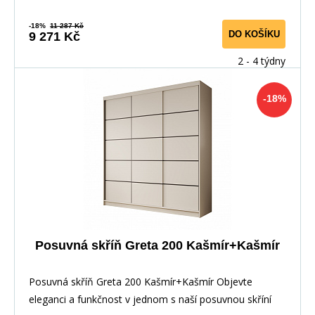
-18%
11 287 Kč
DO KOŠÍKU
9 271 Kč
2 - 4 týdny
-18%
Posuvná skříň Greta 200 Kašmír+Kašmír
Posuvná skříň Greta 200 Kašmír+Kašmír Objevte
eleganci a funkčnost v jednom s naší posuvnou skříní