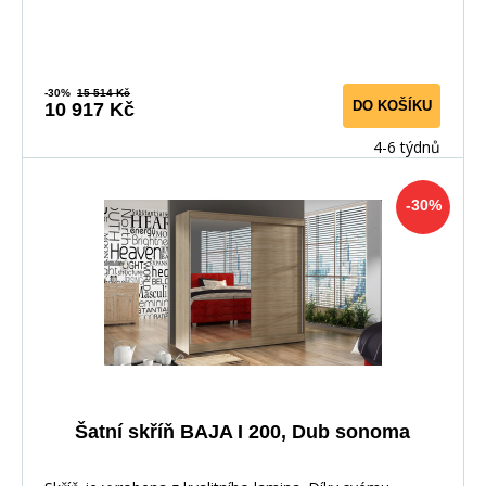
-30%
15 514 Kč
DO KOŠÍKU
10 917 Kč
4-6 týdnů
-30%
Šatní skříň BAJA I 200, Dub sonoma