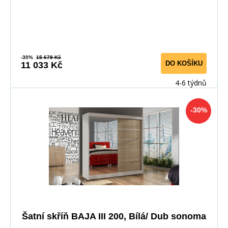
-30%
15 679 Kč
DO KOŠÍKU
11 033 Kč
4-6 týdnů
-30%
Šatní skříň BAJA III 200, Bílá/ Dub sonoma