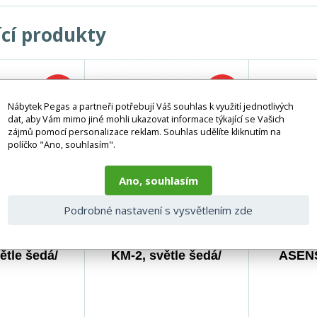
ící produkty
-24%
-24%
Nábytek Pegas a partneři potřebují Váš souhlas k využití jednotlivých
dat, aby Vám mimo jiné mohli ukazovat informace týkající se Vašich
zájmů pomocí personalizace reklam. Souhlas udělíte kliknutím na
políčko "Ano, souhlasím".
Ano, souhlasím
Podrobné nastavení s vysvětlením zde
 ASENSIO
Komoda ASENSIO
Konfe
ětle šedá/
KM-2, světle šedá/
ASENS
rná
černá
světle