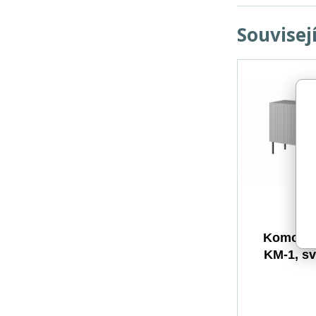
Souvisej
Komoda
KM-1, sv
če