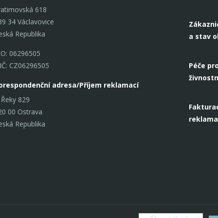
ratimovská 618
39 34 Václavovice
Zákazni
eská Republika
a stav 
ČO: 06296505
IČ: CZ06296505
Péče pro
živnostn
orespondenční adresa/Příjem reklamací
 Řeky 829
Fakturac
20 00 Ostrava
reklama
eská Republika