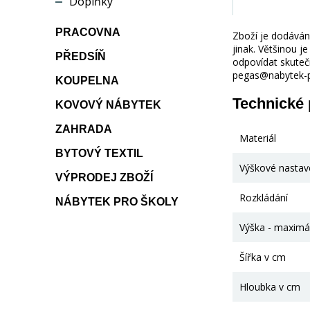
Doplňky
PRACOVNA
Zboží je dodáváno
jinak. Většinou 
PŘEDSÍŇ
odpovídat skuteč
pegas@nabytek-pe
KOUPELNA
Technické
KOVOVÝ NÁBYTEK
ZAHRADA
Materiál
BYTOVÝ TEXTIL
Výškové nastav
VÝPRODEJ ZBOŽÍ
Rozkládání
NÁBYTEK PRO ŠKOLY
Výška - maximá
Šířka v cm
Hloubka v cm