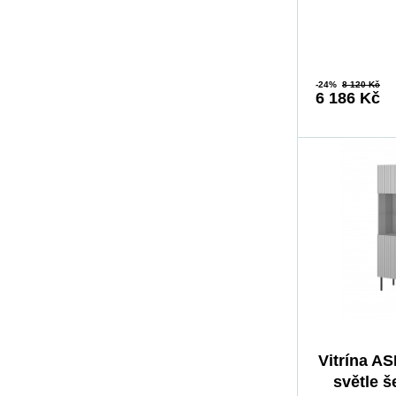
-24%
8 120 Kč
6 186 Kč
Vitrína A
světle š