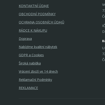
V
KONTAKTNÍ ÚDAJE
7
OBCHODNÍ PODMÍNKY
Č
OCHRANA OSOBNÍCH ÚDAJŮ
I
RÁDCE K NÁKUPU
D
Doprava
K
Nabízíme kvalitní nábytek
U
7
GDPR a Cookies
Č
Široká nabídka
Vrácení zboží ve 14 dnech
Reklamační Podmínky
REKLAMACE