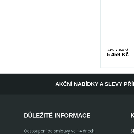
-24%
7 164 Kč
5 459 Kč
AKČNÍ NABÍDKY A SLEVY PŘ
DŮLEŽITÉ INFORMACE
Odstoupení od smlouvy ve 14 dnech
S