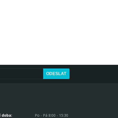
ODESLAT
í doba:
Po - Pá 8:00 - 15:30