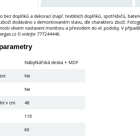
 bez doplňků a dekorací (např. textilních doplňků, spotřebičů, bater
je zboží dodáváno v demontovaném stavu, dle charakteru zboží. Fotogr
nosti vlivem nastavení monitoru a převodem do el. podoby. V případě
gas.cz či volejte 777244446.
 parametry
Nábytkářská deska + MDF
ení
Ne
Ne
lní v cm
48
110
60