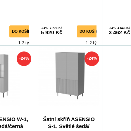
-24%
7 770 Kč
-24%
4 543 Kč
DO KOŠÍKU
DO KOŠÍKU
5 920 Kč
3 462 Kč
1-2 týdny
1-2 týdny
-24%
-24%
SENSIO W-1,
Šatní skříň ASENSIO
edá/černá
S-1, Světlé šedá/