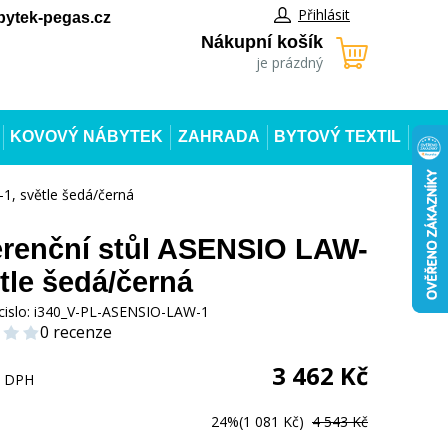
Přihlásit
ytek-pegas.cz
Nákupní košík
je prázdný
KOVOVÝ NÁBYTEK
ZAHRADA
BYTOVÝ TEXTIL
1, světle šedá/černá
renční stůl ASENSIO LAW-
ětle šedá/černá
cislo:
i340_V-PL-ASENSIO-LAW-1
0 recenze
3 462
Kč
s DPH
24%
(1 081 Kč)
4 543 Kč