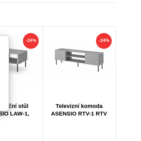
-24%
-24%
renční stůl
Televizní komoda
IO LAW-1,
ASENSIO RTV-1 RTV
 šedá/černá
180, světle šedá/černá