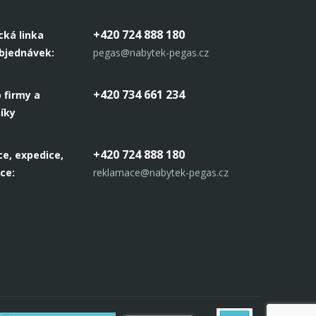
+420 724 888 180
cká linka
objednávek:
pegas@nabytek-pegas.cz
+420 734 661 234
 firmy a
íky
+420 724 888 180
e, expedice,
ce:
reklamace@nabytek-pegas.cz