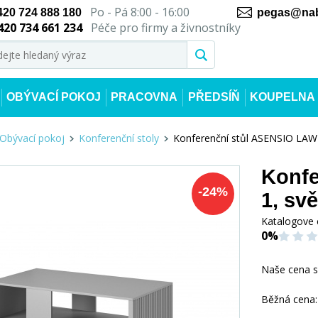
Po - Pá 8:00 - 16:00
420 724 888 180
pegas@nab
420 734 661 234
Péče pro firmy a živnostníky
OBÝVACÍ POKOJ
PRACOVNA
PŘEDSÍŇ
KOUPELNA
Obývací pokoj
Konferenční stoly
Konferenční stůl ASENSIO LAW-
Konfe
-
24
%
1, sv
Katalogove 
0%
Naše cena 
Běžná cena: