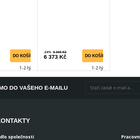
Černá
-24%
8 365 Kč
DO KOŠÍKU
DO KOŠÍKU
6 373 Kč
1-2 týdny
1-2 týdny
ÍMO DO VAŠEHO E-MAILU
KONTAKTY
ídlo společnosti
Pracovn