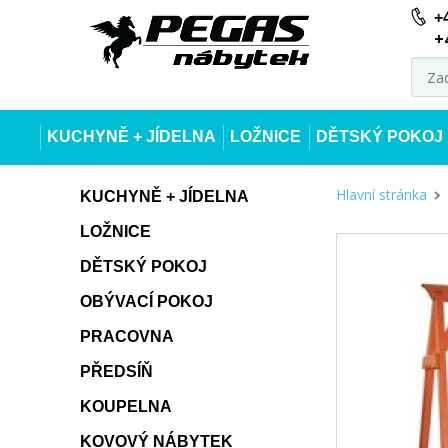
+
+
KUCHYNĚ + JÍDELNA
LOŽNICE
DĚTSKÝ POKOJ
Hlavní stránka
KUCHYNĚ + JÍDELNA
LOŽNICE
DĚTSKÝ POKOJ
OBÝVACÍ POKOJ
PRACOVNA
PŘEDSÍŇ
KOUPELNA
KOVOVÝ NÁBYTEK