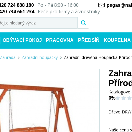
Po - Pá 8:00 - 16:00
420 724 888 180
pegas@nab
420 734 661 234
Péče pro firmy a živnostníky
OBÝVACÍ POKOJ
PRACOVNA
PŘEDSÍŇ
KOUPELNA
Zahrada
Zahradní houpačky
Zahradní dřevěná Houpačka Přírodn
Zahra
Příro
Katalogove 
0%
Dřevo DRW
Naše cena 