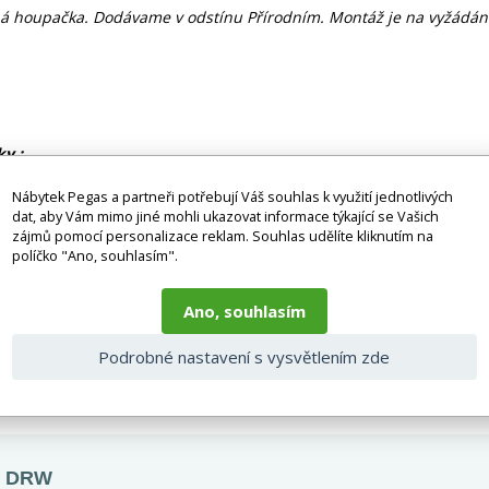
á houpačka. Dodávame v odstínu Přírodním. Montáž je na vyžádání
y :
Nábytek Pegas a partneři potřebují Váš souhlas k využití jednotlivých
m * 200 cm
dat, aby Vám mimo jiné mohli ukazovat informace týkající se Vašich
zájmů pomocí personalizace reklam. Souhlas udělíte kliknutím na
políčko "Ano, souhlasím".
o nábytku běží z důvodu sézonnosti sortimentu v průběhu dubna do ř
Ano, souhlasím
 bez doplňků a dekorací (např. textilních doplňků, spotřebičů, bater
je zboží dodáváno v demontovaném stavu, dle charakteru zboží. Fotogr
Podrobné nastavení s vysvětlením zde
nosti vlivem nastavení monitoru a převodem do el. podoby. V případě
gas.cz či volejte 777244446.
 DRW