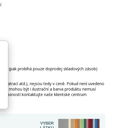
.
íjna (pak probíhá pouze doprodej skladových zásob)
ie, matrací atd.), nejsou tedy v ceně. Pokud není uvedeno
afie mohou být i ilustrační a barva produktu nemusí
 nejasností kontaktujte naše klientské centrum
VYBER
LÁTKU