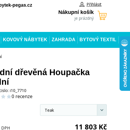
Přihlásit
ytek-pegas.cz
Nákupní košík
je prázdný
KOVOVÝ NÁBYTEK
ZAHRADA
BYTOVÝ TEXTIL
í
dní dřevěná Houpačka
dní
cislo:
i10_7710
0 recenze
11 803
Kč
s DPH