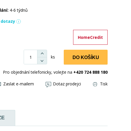
dání:
4-6 týdnů
í dotazy
HomeCredit
ks
DO KOŠÍKU
Pro objednání telefonicky, volejte na
+420 724 888 180
Zaslat e-mailem
Dotaz prodejci
Tisk
ZE