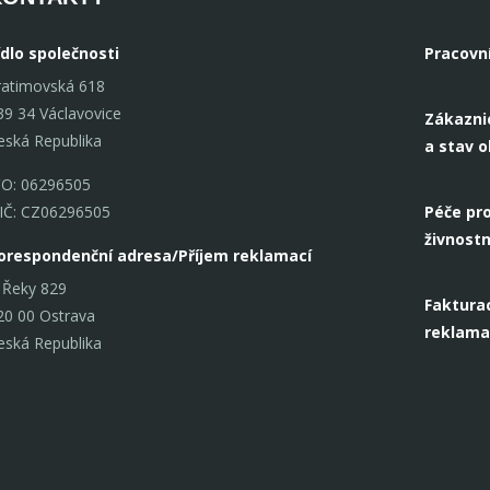
ídlo společnosti
Pracovn
ratimovská 618
39 34 Václavovice
Zákazni
eská Republika
a stav 
ČO: 06296505
IČ: CZ06296505
Péče pro
živnostn
orespondenční adresa/Příjem reklamací
 Řeky 829
Fakturac
20 00 Ostrava
reklama
eská Republika