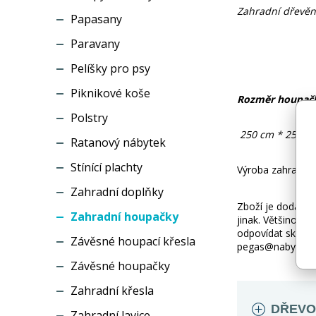
Zahradní dřevěn
Papasany
Paravany
Pelíšky pro psy
Piknikové koše
Rozměr houpačk
Polstry
250 cm * 250 c
Ratanový nábytek
Stínící plachty
Výroba zahradníh
Zahradní doplňky
Zboží je dodáváno
Zahradní houpačky
jinak. Většinou 
odpovídat skuteč
Závěsné houpací křesla
pegas@nabytek-pe
Závěsné houpačky
Zahradní křesla
DŘEVO
Zahradní lavice