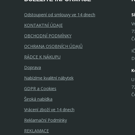
Odstoupení od smlouvy ve 14 dnech
S
V
KONTAKTNÍ ÚDAJE
7
OBCHODNÍ PODMÍNKY
Č
OCHRANA OSOBNÍCH ÚDAJŮ
I
RÁDCE K NÁKUPU
D
Doprava
K
Nabízíme kvalitní nábytek
U
7
GDPR a Cookies
Č
Široká nabídka
Vrácení zboží ve 14 dnech
Reklamační Podmínky
REKLAMACE