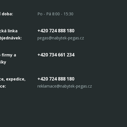
í doba:
Po - Pá 8:00 - 15:30
+420 724 888 180
cká linka
objednávek:
pegas@nabytek-pegas.cz
+420 734 661 234
 firmy a
íky
+420 724 888 180
e, expedice,
ce:
reklamace@nabytek-pegas.cz