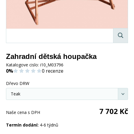
Zahradní dětská houpačka
Katalogove cislo:
i10_M03796
0%
0 recenze
Dřevo DRW
7 702
Kč
Naše cena s DPH
Termín dodání:
4-6 týdnů