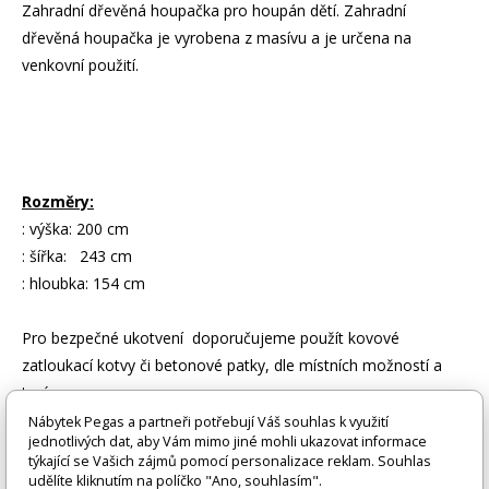
Zahradní dřevěná houpačka pro houpán dětí. Zahradní
dřevěná houpačka je vyrobena z masívu a je určena na
venkovní použití.
Rozměry:
: výška: 200 cm
: šířka: 243 cm
: hloubka: 154 cm
Pro bezpečné ukotvení doporučujeme použít kovové
zatloukací kotvy či betonové patky, dle místních možností a
terénu.
Výroba je sezonní a běží od 3-9 měsíce v roku.
Nábytek Pegas a partneři potřebují Váš souhlas k využití
jednotlivých dat, aby Vám mimo jiné mohli ukazovat informace
týkající se Vašich zájmů pomocí personalizace reklam. Souhlas
Zboží je dodáváno bez doplňků a dekorací (např. textilních
udělíte kliknutím na políčko "Ano, souhlasím".