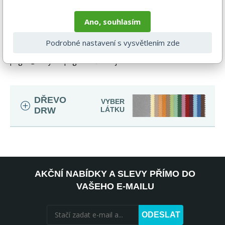
doplňků, spotřebičů, baterie, matrací atd.), nejsou tedy v ceně.
Pokud není uvedeno jinak. Většinou je zboží dodáváno v
Ano, souhlasím
demontovaném stavu, dle charakteru zboží. Fotografie mohou
být i ilustrační a barva produktu nemusí odpovídat skutečnosti
vlivem nastavení monitoru a převodem do el. podoby. V
Podrobné nastavení s vysvětlením zde
případě nejasností kontaktujte naše klientské centrum
pegas@nabytek-pegas.cz či volejte 777244446.
DŘEVO
VYBER
DRW
LÁTKU
AKČNÍ NABÍDKY A SLEVY PŘÍMO DO
VAŠEHO E-MAILU
ODESLAT