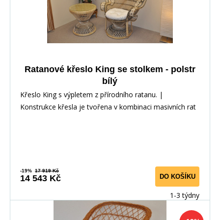
Ratanové křeslo King se stolkem - polstr
bílý
Křeslo King s výpletem z přírodního ratanu. |
Konstrukce křesla je tvořena v kombinaci masivních rat
-19%
17 919 Kč
DO KOŠÍKU
14 543 Kč
1-3 týdny