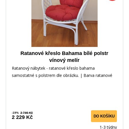
Ratanové křeslo Bahama bílé polstr
vínový melír
Ratanový nábytek - ratanové křeslo bahama
samostatné s polstrem dle obrázku. | Barva ratanové
kons
-19%
2 746 Kč
DO KOŠÍKU
2 229 Kč
1-3 týdny