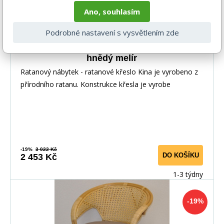
Ano, souhlasím
Podrobné nastavení s vysvětlením zde
Ratanové křeslo Kina medové polstr
hnědý melír
Ratanový nábytek - ratanové křeslo Kina je vyrobeno z
přírodního ratanu. Konstrukce křesla je vyrobe
-19%
3 022 Kč
DO KOŠÍKU
2 453 Kč
1-3 týdny
-19%