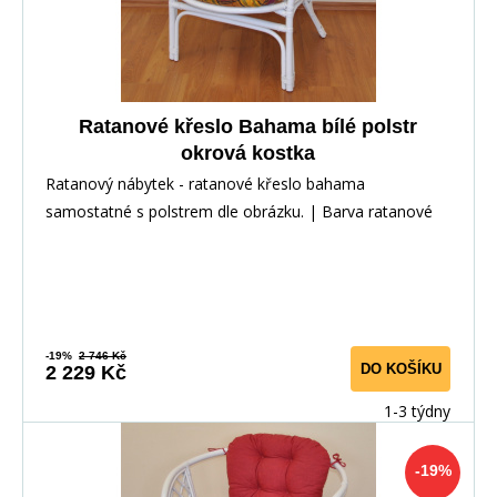
Ratanové křeslo Bahama bílé polstr
okrová kostka
Ratanový nábytek - ratanové křeslo bahama
samostatné s polstrem dle obrázku. | Barva ratanové
kons
-19%
2 746 Kč
DO KOŠÍKU
2 229 Kč
1-3 týdny
-19%