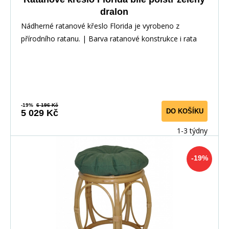
dralon
Nádherné ratanové křeslo Florida je vyrobeno z
přírodního ratanu. | Barva ratanové konstrukce i rata
-19%
6 196 Kč
DO KOŠÍKU
5 029 Kč
1-3 týdny
-19%