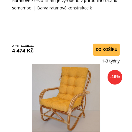
Ratanové křeslo Nilam je vyrobeno z přírodního ratanu
semambo. | Barva ratanové konstrukce k
-19%
5 513 Kč
DO KOŠÍKU
4 474 Kč
1-3 týdny
-19%