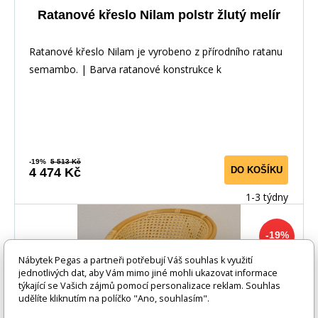
Ratanové křeslo Nilam polstr žlutý melír
Ratanové křeslo Nilam je vyrobeno z přírodního ratanu
semambo. | Barva ratanové konstrukce k
-19%
5 513 Kč
DO KOŠÍKU
4 474 Kč
1-3 týdny
-19%
Nábytek Pegas a partneři potřebují Váš souhlas k využití
jednotlivých dat, aby Vám mimo jiné mohli ukazovat informace
týkající se Vašich zájmů pomocí personalizace reklam. Souhlas
udělíte kliknutím na políčko "Ano, souhlasím".