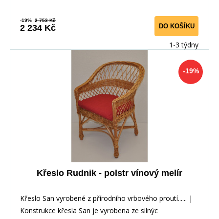
-19%
2 753 Kč
DO KOŠÍKU
2 234 Kč
1-3 týdny
-19%
Křeslo Rudnik - polstr vínový melír
Křeslo San vyrobené z přírodního vrbového proutí...... |
Konstrukce křesla San je vyrobena ze silnýc