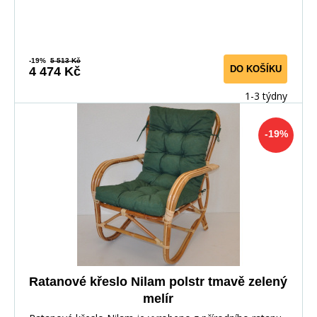
-19%
5 513 Kč
DO KOŠÍKU
4 474 Kč
1-3 týdny
-19%
Ratanové křeslo Nilam polstr tmavě zelený
melír