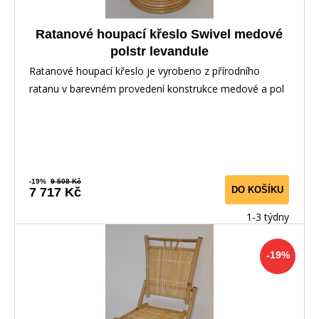
Ratanové houpací křeslo Swivel medové
polstr levandule
Ratanové houpací křeslo je vyrobeno z přírodního
ratanu v barevném provedení konstrukce medové a pol
-19%
9 508 Kč
DO KOŠÍKU
7 717 Kč
1-3 týdny
-19%