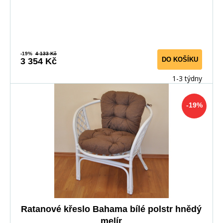
-19%
4 133 Kč
DO KOŠÍKU
3 354 Kč
1-3 týdny
-19%
Ratanové křeslo Bahama bílé polstr hnědý
melír