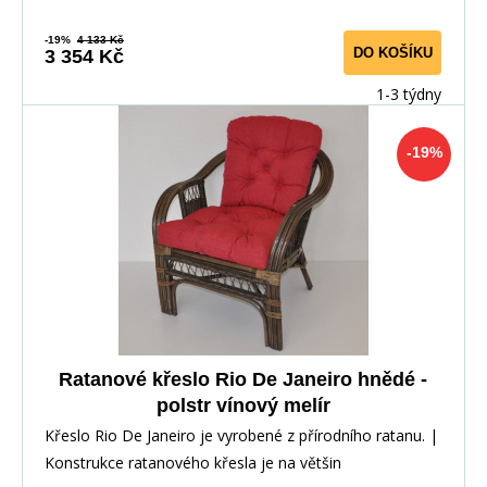
-19%
4 133 Kč
DO KOŠÍKU
3 354 Kč
1-3 týdny
-19%
Ratanové křeslo Rio De Janeiro hnědé -
polstr vínový melír
Křeslo Rio De Janeiro je vyrobené z přírodního ratanu. |
Konstrukce ratanového křesla je na většin