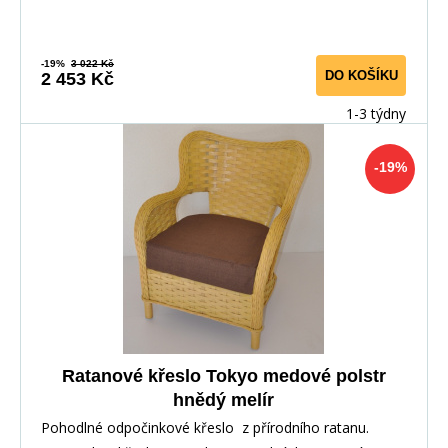
-19%
3 022 Kč
DO KOŠÍKU
2 453 Kč
1-3 týdny
-19%
Ratanové křeslo Tokyo medové polstr
hnědý melír
Pohodlné odpočinkové křeslo z přírodního ratanu.