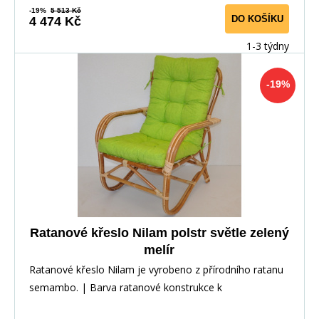
-19%
5 513 Kč
DO KOŠÍKU
4 474 Kč
1-3 týdny
-19%
Ratanové křeslo Nilam polstr světle zelený
melír
Ratanové křeslo Nilam je vyrobeno z přírodního ratanu
semambo. | Barva ratanové konstrukce k