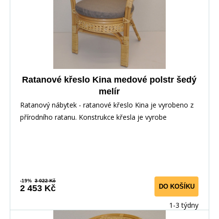
Ratanové křeslo Kina medové polstr šedý
melír
Ratanový nábytek - ratanové křeslo Kina je vyrobeno z
přírodního ratanu. Konstrukce křesla je vyrobe
-19%
3 022 Kč
DO KOŠÍKU
2 453 Kč
1-3 týdny