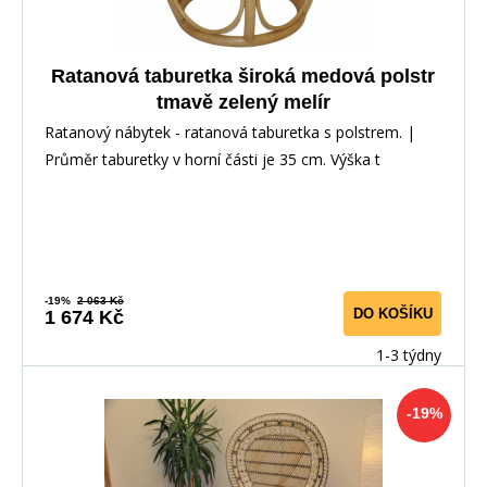
Ratanová taburetka široká medová polstr
tmavě zelený melír
Ratanový nábytek - ratanová taburetka s polstrem. |
Průměr taburetky v horní části je 35 cm. Výška t
-19%
2 063 Kč
DO KOŠÍKU
1 674 Kč
1-3 týdny
-19%