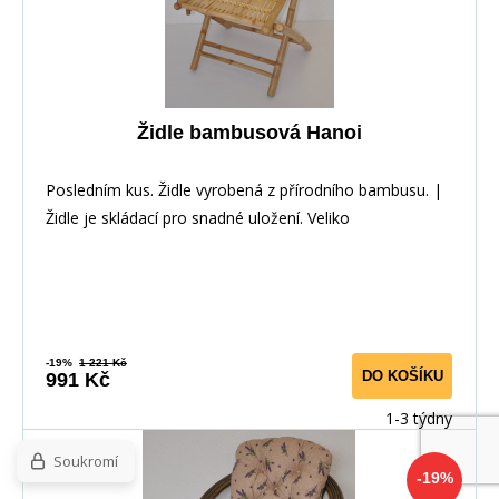
Židle bambusová Hanoi
Posledním kus. Židle vyrobená z přírodního bambusu. |
Židle je skládací pro snadné uložení. Veliko
-19%
1 221 Kč
DO KOŠÍKU
991 Kč
1-3 týdny
Soukromí
-19%