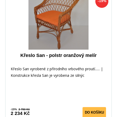
-19%
Křeslo San - polstr oranžový melír
Křeslo San vyrobené z přírodního vrbového proutí...... |
Konstrukce křesla San je vyrobena ze silnýc
-19%
2 753 Kč
DO KOŠÍKU
2 234 Kč