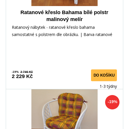
Ratanové křeslo Bahama bílé polstr
malinový melír
Ratanový nábytek - ratanové křeslo bahama
samostatné s polstrem dle obrázku. | Barva ratanové
kons
-19%
2 746 Kč
DO KOŠÍKU
2 229 Kč
1-3 týdny
-19%