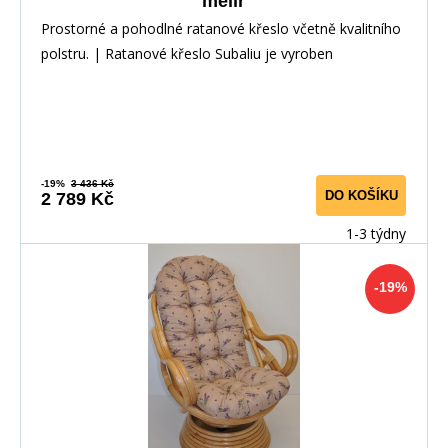
melír
Prostorné a pohodlné ratanové křeslo včetně kvalitního
polstru. | Ratanové křeslo Subaliu je vyroben
-19%
3 436 Kč
DO KOŠÍKU
2 789 Kč
1-3 týdny
-19%