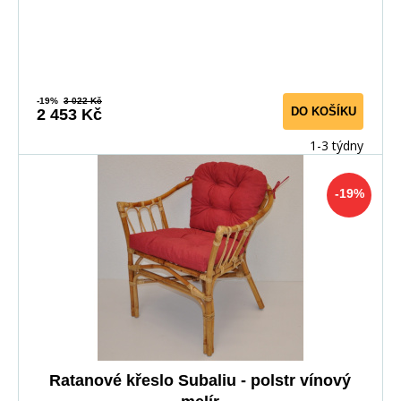
-19%
3 022 Kč
DO KOŠÍKU
2 453 Kč
1-3 týdny
-19%
Ratanové křeslo Subaliu - polstr vínový