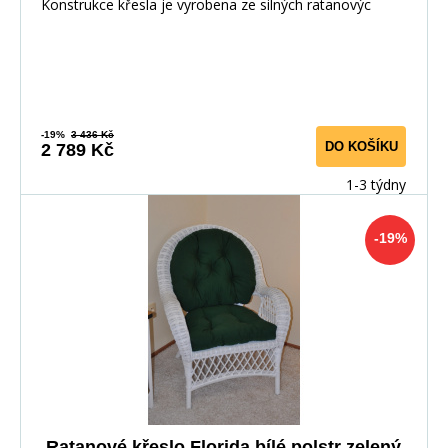
Konstrukce křesla je vyrobena ze silných ratanovýc
-19%
3 436 Kč
DO KOŠÍKU
2 789 Kč
1-3 týdny
-19%
Ratanové křeslo Florida bílé polstr zelený