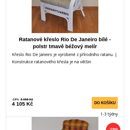
Ratanové křeslo Rio De Janeiro bílé -
polstr tmavě béžový melír
Křeslo Rio De Janeiro je vyrobené z přírodního ratanu. |
Konstrukce ratanového křesla je na většin
-19%
5 058 Kč
DO KOŠÍKU
4 105 Kč
1-3 týdny
-19%