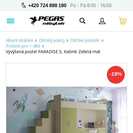
Po - Pá 8:00 - 16:00
+420 724 888 180
Hlavní stránka
Dětský pokoj
Dětské postele
Postele pro 1 dítě
Vyvýšená postel PARADISE 5, Kašmír Zelená mat
-
19
%