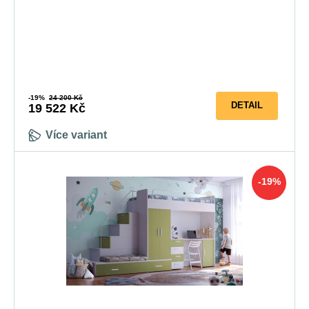
5-10 prac. dnů
-19%
24 200 Kč
DETAIL
19 522 Kč
Více variant
-19%