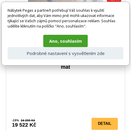
Nábytek Pegas a partneři potřebují Váš souhlas k využití
jednotlivých dat, aby Vám mimo jiné mohli ukazovat informace
týkající se Vašich zájmů pomocí personalizace reklam. Souhlas
udělíte kliknutím na políčko "Ano, souhlasím".
Ano, souhlasím
Podrobné nastavení s vysvětlením zde
Vyvýšená postel PARADISE 5, Bílá Růžová
mat
5-10 prac. dnů
-19%
24 200 Kč
DETAIL
19 522 Kč