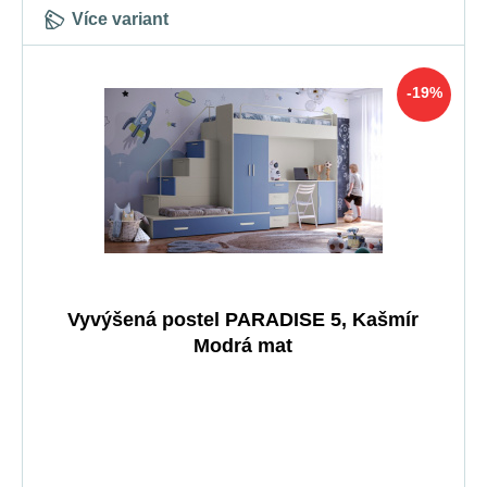
Více variant
-19%
Vyvýšená postel PARADISE 5, Kašmír
Modrá mat
5-10 prac. dnů