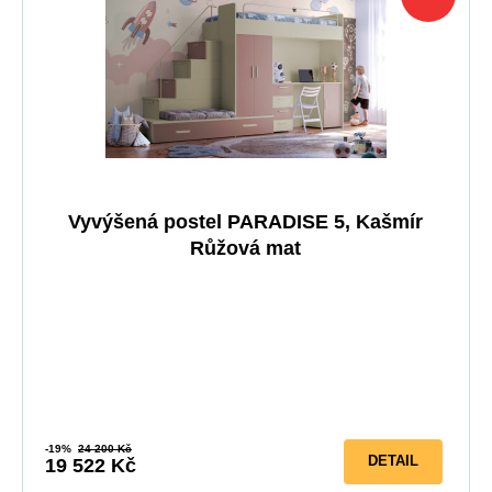
Vyvýšená postel PARADISE 5, Kašmír
Růžová mat
5-10 prac. dnů
-19%
24 200 Kč
DETAIL
19 522 Kč