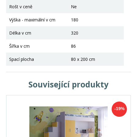
Rošt v ceně
Ne
Výška - maximální v cm
180
Délka v cm
320
Šířka v cm
86
Spací plocha
80 x 200 cm
Související produkty
-19%