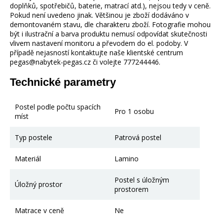
doplňků, spotřebičů, baterie, matrací atd.), nejsou tedy v ceně.
Pokud není uvedeno jinak. Většinou je zboží dodáváno v
demontovaném stavu, dle charakteru zboží. Fotografie mohou
být i ilustrační a barva produktu nemusí odpovídat skutečnosti
vlivem nastavení monitoru a převodem do el. podoby. V
případě nejasností kontaktujte naše klientské centrum
pegas@nabytek-pegas.cz či volejte 777244446.
Technické parametry
Postel podle počtu spacích
Pro 1 osobu
míst
Typ postele
Patrová postel
Materiál
Lamino
Postel s úložným
Úložný prostor
prostorem
Matrace v ceně
Ne