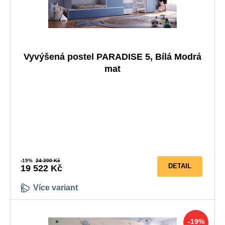
Vyvýšená postel PARADISE 5, Bílá Modrá
mat
5-10 prac. dnů
-19%
24 200 Kč
DETAIL
19 522 Kč
Více variant
-19%