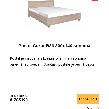
Postel Cezar R23 200x140 sonoma
Postel je vyrobena z kvalitního lamina v sonoma
barevném provedení. Součástí postele je pevná deska,
-30%
9 642 Kč
DO KOŠÍKU
6 785 Kč
4-6 týdnů