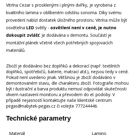
Vitrína Cezar s prosklenými i plnými dvířky, je vyrobena z
kvalitního lamina v oblíbeném odstínu sonoma. Díky svému
provedení nabízí dostatek úložného prostoru. Vitrína může být
osvětelna
LED
světly -
osvětlení není v ceně, je nutno
dokoupit zvlášť
. Je dodávána v demontu. Součástí je
montážní plánek včetně všech potřebných spojovacích
materiálů.
Zboží je dodáváno bez doplňků a dekorací (např. textilních
doplňků, spotřebičů, baterie, matrací atd.), nejsou tedy v ceně.
Pokud není uvedeno jinak. Většinou je zboží dodáváno v
demontovaném stavu, dle charakteru zboží. Fotografie mohou
být i ilustrační a barva produktu nemusí odpovídat skutečnosti
vlivem nastavení monitoru a převodem do el. podoby. V
případě nejasností kontaktujte naše klientské centrum
pegas@nabytek-pegas.cz či volejte 777244446.
Technické parametry
Materiál
Lamino