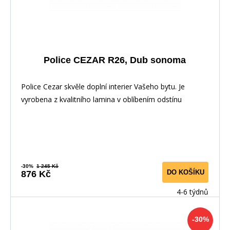
Police CEZAR R26, Dub sonoma
Police Cezar skvěle doplní interier Vašeho bytu. Je
vyrobena z kvalitního lamina v oblíbením odstínu
-30%
1 245 Kč
DO KOŠÍKU
876 Kč
4-6 týdnů
-30%