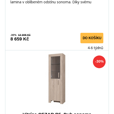
lamina v oblíbeném odstínu sonoma. Díky svému
-30%
12 305 Kč
DO KOŠÍKU
8 659 Kč
4-6 týdnů
-30%