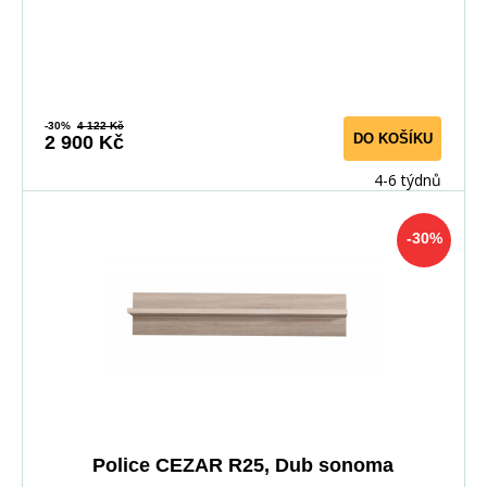
-30%
4 122 Kč
DO KOŠÍKU
2 900 Kč
4-6 týdnů
-30%
Police CEZAR R25, Dub sonoma