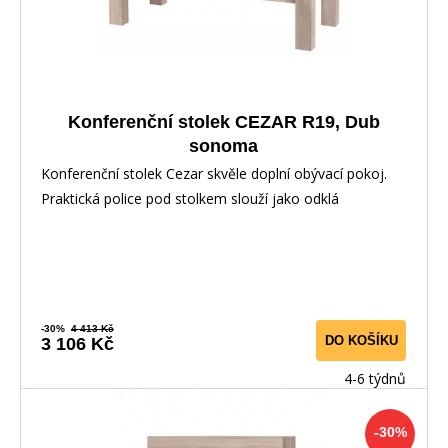
Konferenční stolek CEZAR R19, Dub
sonoma
Konferenční stolek Cezar skvěle doplní obývací pokoj.
Praktická police pod stolkem slouží jako odklá
-30%
4 413 Kč
DO KOŠÍKU
3 106 Kč
4-6 týdnů
-30%