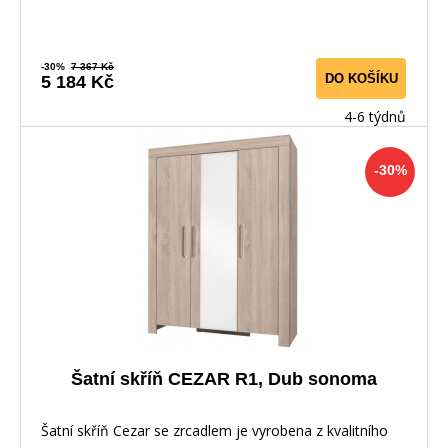
-30%
7 367 Kč
DO KOŠÍKU
5 184 Kč
4-6 týdnů
-30%
Šatní skříň CEZAR R1, Dub sonoma
Šatní skříň Cezar se zrcadlem je vyrobena z kvalitního