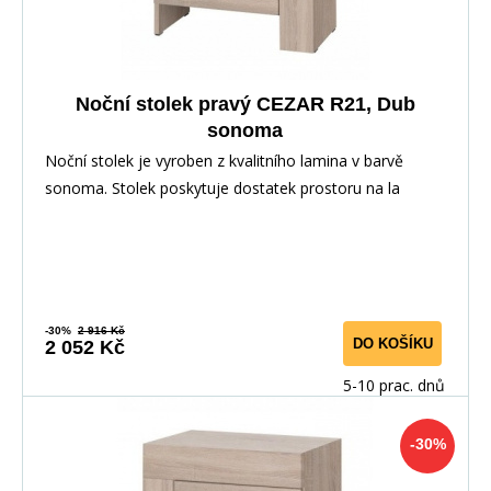
Noční stolek pravý CEZAR R21, Dub
sonoma
Noční stolek je vyroben z kvalitního lamina v barvě
sonoma. Stolek poskytuje dostatek prostoru na la
-30%
2 916 Kč
DO KOŠÍKU
2 052 Kč
5-10 prac. dnů
-30%