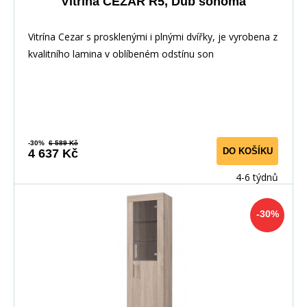
Vitrína CEZAR R5, Dub sonoma
Vitrína Cezar s prosklenými i plnými dvířky, je vyrobena z
kvalitního lamina v oblíbeném odstínu son
-30%
6 589 Kč
DO KOŠÍKU
4 637 Kč
4-6 týdnů
-30%