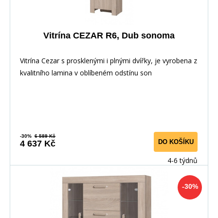
Vitrína CEZAR R6, Dub sonoma
Vitrína Cezar s prosklenými i plnými dvířky, je vyrobena z
kvalitního lamina v oblíbeném odstínu son
-30%
6 589 Kč
DO KOŠÍKU
4 637 Kč
4-6 týdnů
-30%