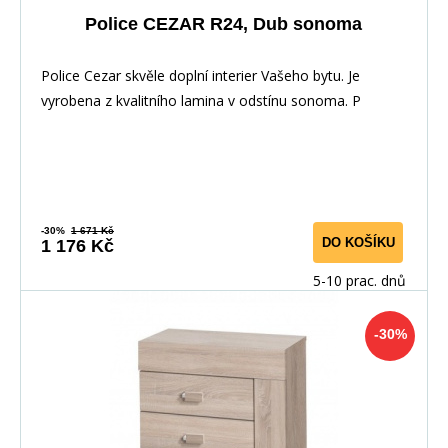
Police CEZAR R24, Dub sonoma
Police Cezar skvěle doplní interier Vašeho bytu. Je
vyrobena z kvalitního lamina v odstínu sonoma. P
-30%
1 671 Kč
DO KOŠÍKU
1 176 Kč
5-10 prac. dnů
-30%