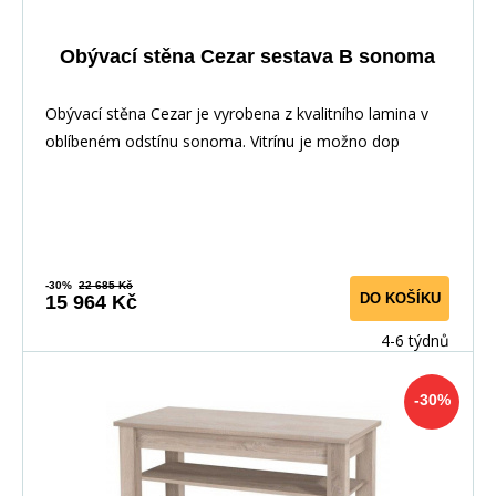
Obývací stěna Cezar sestava B sonoma
Obývací stěna Cezar je vyrobena z kvalitního lamina v
oblíbeném odstínu sonoma. Vitrínu je možno dop
-30%
22 685 Kč
DO KOŠÍKU
15 964 Kč
4-6 týdnů
-30%