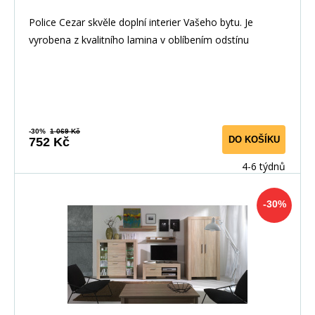
Police Cezar skvěle doplní interier Vašeho bytu. Je
vyrobena z kvalitního lamina v oblíbením odstínu
-30%
1 069 Kč
DO KOŠÍKU
752 Kč
4-6 týdnů
-30%