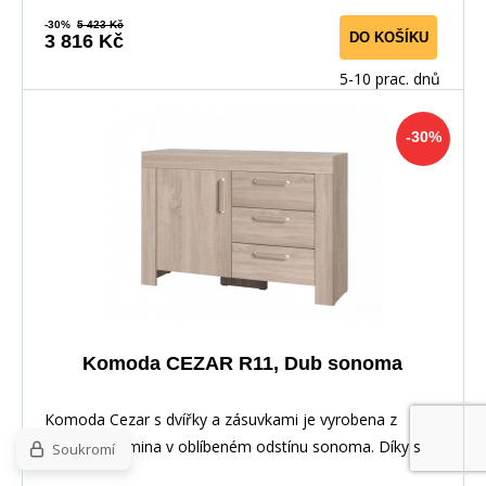
-30%
5 423 Kč
DO KOŠÍKU
3 816 Kč
5-10 prac. dnů
-30%
Komoda CEZAR R11, Dub sonoma
Komoda Cezar s dvířky a zásuvkami je vyrobena z
kvalitního lamina v oblíbeném odstínu sonoma. Díky s
Soukromí