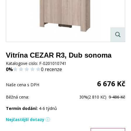
Vitrína CEZAR R3, Dub sonoma
Katalogove cislo:
F-0201010741
0%
0 recenze
6 676
Kč
Naše cena s DPH
Běžná cena:
30%
(2 810 Kč)
9 486 Kč
Termín dodání:
4-6 týdnů
Nejčastější dotazy