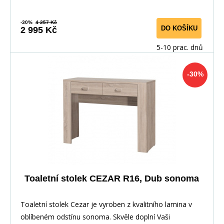
-30%
4 257 Kč
DO KOŠÍKU
2 995 Kč
5-10 prac. dnů
-30%
Toaletní stolek CEZAR R16, Dub sonoma
Toaletní stolek Cezar je vyroben z kvalitního lamina v
oblíbeném odstínu sonoma. Skvěle doplní Vaši