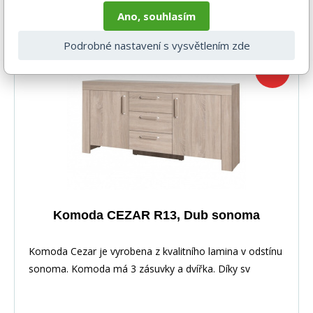
DO KOŠÍKU
8 577 Kč
Ano, souhlasím
4-6 týdnů
Podrobné nastavení s vysvětlením zde
-30%
Komoda CEZAR R13, Dub sonoma
Komoda Cezar je vyrobena z kvalitního lamina v odstínu
sonoma. Komoda má 3 zásuvky a dvířka. Díky sv