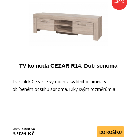
-30%
TV komoda CEZAR R14, Dub sonoma
Tv stolek Cezar je vyroben z kvalitního lamina v
oblíbeném odstínu sonoma. Díky svým rozměrům a
prov
-30%
5 580 Kč
DO KOŠÍKU
3 926 Kč