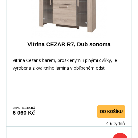
Vitrína CEZAR R7, Dub sonoma
Vitrína Cezar s barem, prosklenými i plnými dvířky, je
vyrobena z kvalitního lamina v oblíbeném odst
-30%
8 612 Kč
DO KOŠÍKU
6 060 Kč
4-6 týdnů