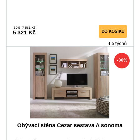
-30%
7 561 Kč
DO KOŠÍKU
5 321 Kč
4-6 týdnů
-30%
Obývací stěna Cezar sestava A sonoma