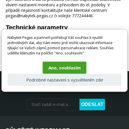
vlivem nastavení monitoru a převodem do el. podoby. V
případě nejasností kontaktujte naše klientské centrum
pegas@nabytek-pegas.cz či volejte 777244446.
Technické parametry
Nábytek Pegas a partneři potřebují Váš souhlas k využití
Hmotnost bez obalu
0
jednotlivých dat, aby Vám mimo jiné mohli ukazovat informace
týkající se Vašich zájmů pomocí personalizace reklam. Souhlas
udělíte kliknutím na políčko "Ano, souhlasím".
Ano, souhlasím
Podrobné nastavení s vysvětlením zde
AKČNÍ NABÍDKY A SLEVY PŘÍMO DO
VAŠEHO E-MAILU
ODESLAT