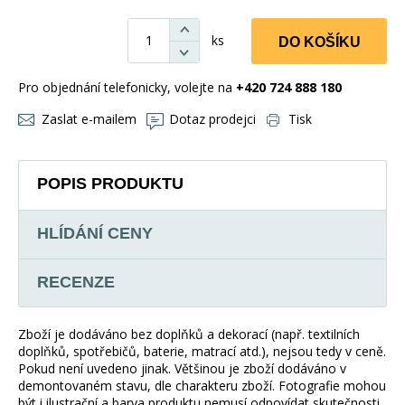
ks
DO KOŠÍKU
Pro objednání telefonicky, volejte na
+420 724 888 180
Zaslat e-mailem
Dotaz prodejci
Tisk
POPIS PRODUKTU
HLÍDÁNÍ CENY
RECENZE
Zboží je dodáváno bez doplňků a dekorací (např. textilních
doplňků, spotřebičů, baterie, matrací atd.), nejsou tedy v ceně.
Pokud není uvedeno jinak. Většinou je zboží dodáváno v
demontovaném stavu, dle charakteru zboží. Fotografie mohou
být i ilustrační a barva produktu nemusí odpovídat skutečnosti