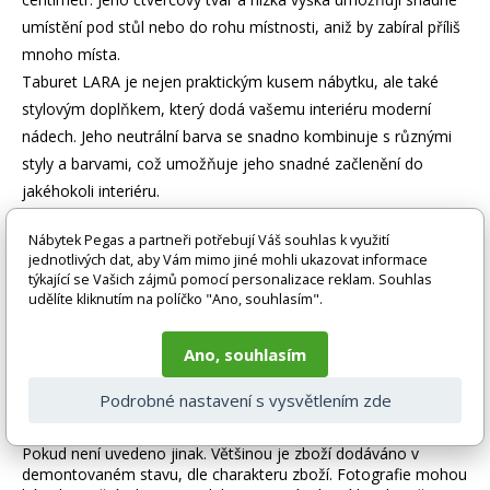
umístění pod stůl nebo do rohu místnosti, aniž by zabíral příliš
mnoho místa.
Taburet LARA je nejen praktickým kusem nábytku, ale také
stylovým doplňkem, který dodá vašemu interiéru moderní
nádech. Jeho neutrální barva se snadno kombinuje s různými
styly a barvami, což umožňuje jeho snadné začlenění do
jakéhokoli interiéru.
Využijte taburet LARA jako pohodlné místo k sezení, podnožku
Nábytek Pegas a partneři potřebují Váš souhlas k využití
nebo dokonce jako odkládací plochu pro knihy či dekorace.
jednotlivých dat, aby Vám mimo jiné mohli ukazovat informace
Jeho všestrannost a funkčnost z něj činí ideální volbu pro
týkající se Vašich zájmů pomocí personalizace reklam. Souhlas
každou domácnost.
udělíte kliknutím na políčko "Ano, souhlasím".
Investujte do kvality a stylu s taburetem LARA, a užijte si
Ano, souhlasím
pohodlí a eleganci, kterou přináší do vašeho domova.
Podrobné nastavení s vysvětlením zde
Zboží je dodáváno bez doplňků a dekorací (např. textilních
doplňků, spotřebičů, baterie, matrací atd.), nejsou tedy v ceně.
Pokud není uvedeno jinak. Většinou je zboží dodáváno v
demontovaném stavu, dle charakteru zboží. Fotografie mohou