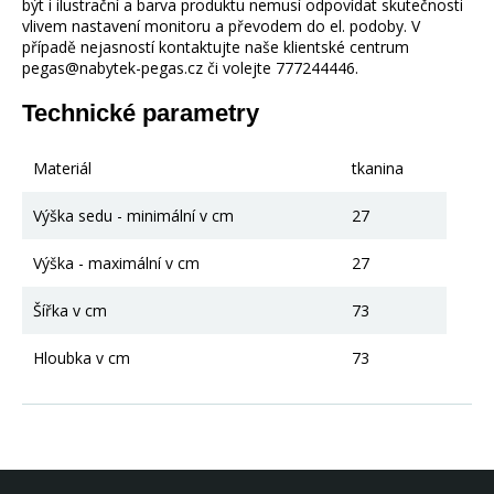
být i ilustrační a barva produktu nemusí odpovídat skutečnosti
vlivem nastavení monitoru a převodem do el. podoby. V
případě nejasností kontaktujte naše klientské centrum
pegas@nabytek-pegas.cz či volejte 777244446.
Technické parametry
Materiál
tkanina
Výška sedu - minimální v cm
27
Výška - maximální v cm
27
Šířka v cm
73
Hloubka v cm
73