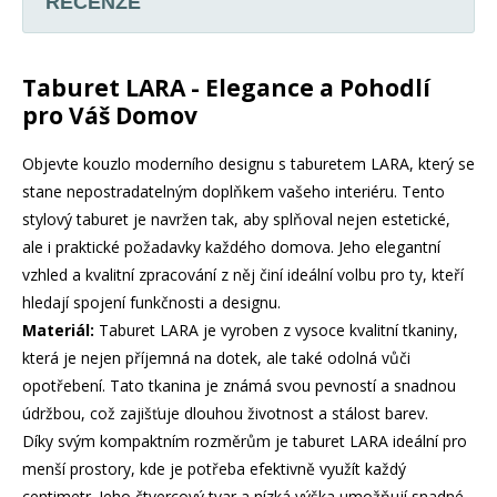
RECENZE
Taburet LARA - Elegance a Pohodlí
pro Váš Domov
Objevte kouzlo moderního designu s taburetem LARA, který se
stane nepostradatelným doplňkem vašeho interiéru. Tento
stylový taburet je navržen tak, aby splňoval nejen estetické,
ale i praktické požadavky každého domova. Jeho elegantní
vzhled a kvalitní zpracování z něj činí ideální volbu pro ty, kteří
hledají spojení funkčnosti a designu.
Materiál:
Taburet LARA je vyroben z vysoce kvalitní tkaniny,
která je nejen příjemná na dotek, ale také odolná vůči
opotřebení. Tato tkanina je známá svou pevností a snadnou
údržbou, což zajišťuje dlouhou životnost a stálost barev.
Díky svým kompaktním rozměrům je taburet LARA ideální pro
menší prostory, kde je potřeba efektivně využít každý
centimetr. Jeho čtvercový tvar a nízká výška umožňují snadné