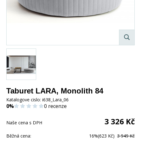
Taburet LARA, Monolith 84
Katalogove cislo:
i638_Lara_06
0%
0 recenze
3 326
Kč
Naše cena s DPH
Běžná cena:
16%
(623 Kč)
3 949 Kč