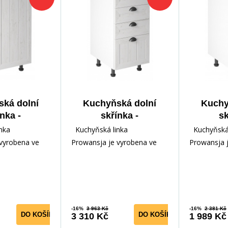
ká dolní
Kuchyňská dolní
Kuchy
nka -
skřínka -
sk
JA D40 -
PROWANSJA D40S4,
PROWAN
nka
Kuchyňská linka
Kuchyňská 
lá/Borovice
Bílá/Borovice
Pravá, 
vyrobena ve
Prowansja je vyrobena ve
Prowansja 
ersen
Andersen
An
stylu z velmi
francouzském stylu z velmi
francouzské
mina v kombinací
kvalitního lamina v kombinací
kvalitního 
-16%
3 963 Kč
-16%
2 381 Kč
DO KOŠÍKU
DO KOŠÍKU
3 310 Kč
1 989 Kč