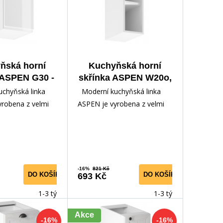
ňská horní
Kuchyňská horní
 ASPEN G30 -
skřínka ASPEN W20o,
ílá/Bílý lesk
Bílá
chyňská linka
Moderní kuchyňská linka
yrobena z velmi
ASPEN je vyrobena z velmi
lamina v kombinací
kvalitního lamina v kombinací
y, kte
s MDF dvířky, kte
-16%
821 Kč
DO KOŠÍKU
DO KOŠÍKU
693 Kč
1-3 týdny
1-3 týdny
Akce
-16%
-16%