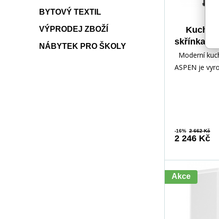
BYTOVÝ TEXTIL
VÝPRODEJ ZBOŽÍ
Kuchyňs
skřínka -
NÁBYTEK PRO ŠKOLY
- Pravá, Bí
Moderní kuch
ASPEN je vyro
kvalitního la
s MDF dvířky,
-16%
2 662 Kč
2 246 Kč
Akce