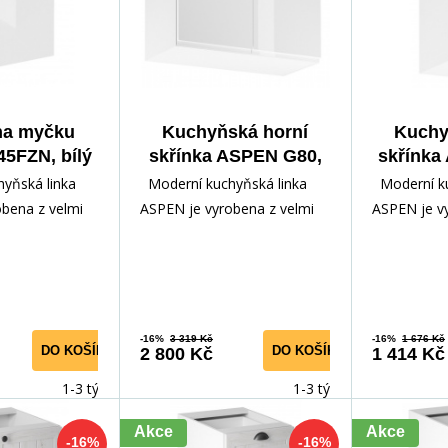
na myčku
Kuchyňská horní
Kuchy
5FZN, bílý
skřínka ASPEN G80,
skřínka
esk
Bílá/Bílý lesk
Pravá, B
yňská linka
Moderní kuchyňská linka
Moderní ku
bena z velmi
ASPEN je vyrobena z velmi
ASPEN je v
mina v kombinací
kvalitního lamina v kombinací
kvalitního 
 kte
s MDF dvířky, kte
s MDF dvířk
-16%
3 319 Kč
-16%
1 676 Kč
DO KOŠÍKU
DO KOŠÍKU
2 800 Kč
1 414 Kč
1-3 týdny
1-3 týdny
Akce
Akce
-16%
-16%