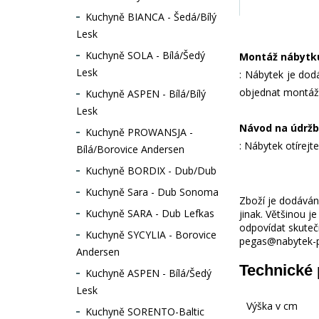
Kuchyně BIANCA - Šedá/Bílý
Lesk
Kuchyně SOLA - Bílá/Šedý
Montáž nábytk
Lesk
: Nábytek je dod
objednat montáž
Kuchyně ASPEN - Bílá/Bílý
Lesk
Návod na údržb
Kuchyně PROWANSJA -
: Nábytek otírejt
Bílá/Borovice Andersen
Kuchyně BORDIX - Dub/Dub
Kuchyně Sara - Dub Sonoma
Zboží je dodáváno
Kuchyně SARA - Dub Lefkas
jinak. Většinou 
odpovídat skuteč
Kuchyně SYCYLIA - Borovice
pegas@nabytek-pe
Andersen
Technické
Kuchyně ASPEN - Bílá/Šedý
Lesk
Výška v cm
Kuchyně SORENTO-Baltic