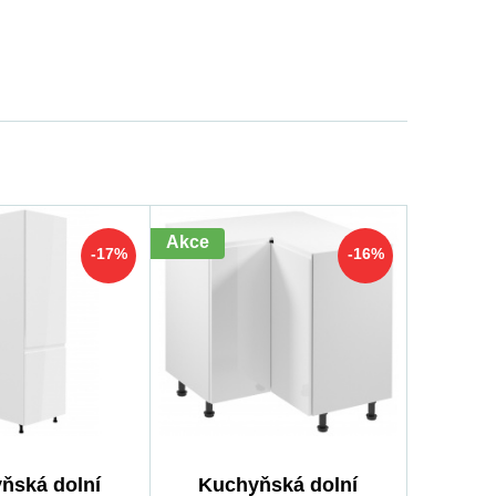
Akce
-17%
-16%
ňská dolní
Kuchyňská dolní