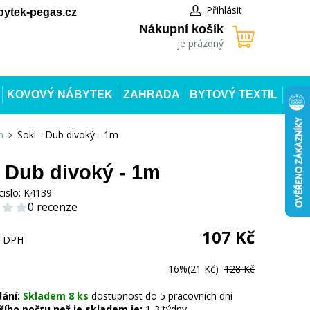
Přihlásit
ytek-pegas.cz
Nákupní košík
je prázdný
KOVOVÝ NÁBYTEK
ZAHRADA
BYTOVÝ TEXTIL
m
Sokl - Dub divoký - 1m
- Dub divoký - 1m
cislo:
K4139
0 recenze
107
Kč
s DPH
16%
(21 Kč)
128 Kč
dání:
Skladem 8 ks
dostupnost do 5 pracovních dní
šího počtu než je skladem je:
1-3 týdny