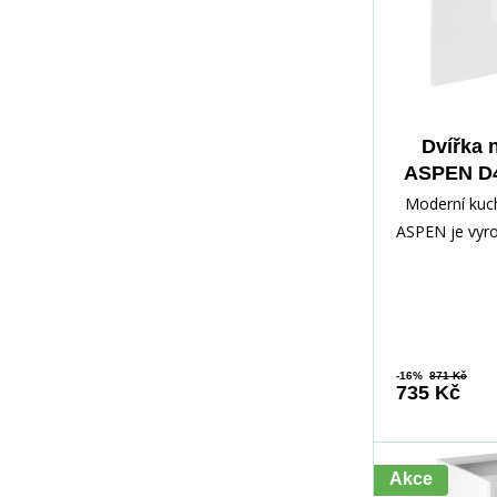
Dvířka 
ASPEN D4
l
Moderní kuch
ASPEN je vyro
kvalitního la
s MDF dvířky,
-16%
871 Kč
735 Kč
Akce