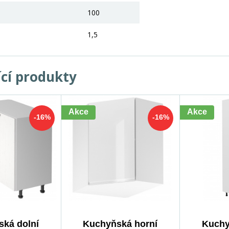
100
1,5
ící produkty
Akce
Akce
-16%
-16%
ká dolní
Kuchyňská horní
Kuchy