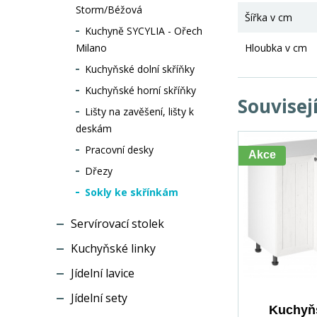
Storm/Béžová
Šířka v cm
Kuchyně SYCYLIA - Ořech
Milano
Hloubka v cm
Kuchyňské dolní skříňky
Kuchyňské horní skříňky
Souvisej
Lišty na zavěšení, lišty k
deskám
Pracovní desky
Akce
Dřezy
Sokly ke skřínkám
Servírovací stolek
Kuchyňské linky
Jídelní lavice
Jídelní sety
Kuchyňs