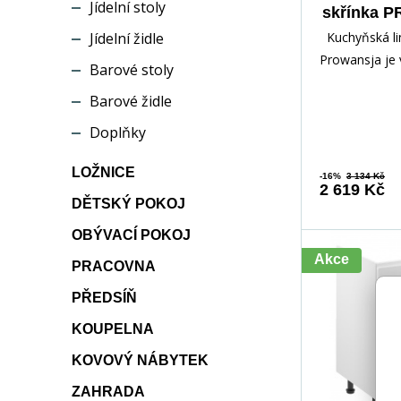
Jídelní stoly
skřínka 
D90N, Bíl
Jídelní židle
Kuchyňská li
And
Prowansja je 
Barové stoly
francouzském 
Barové židle
kvalitního la
Doplňky
LOŽNICE
-16%
3 134 Kč
2 619 Kč
DĚTSKÝ POKOJ
OBÝVACÍ POKOJ
Akce
PRACOVNA
PŘEDSÍŇ
KOUPELNA
KOVOVÝ NÁBYTEK
ZAHRADA