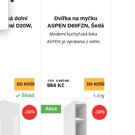
ňská dolní
Dvířka na myčku
 Royal D20W,
ASPEN D60FZN, Šedá
Bílá
Moderní kuchyňská linka
ASPEN je vyrobena z velmi
kvalitního lamina v kombinací
s MDF dvířky, kte
-16%
1 167 Kč
DO KOŠÍKU
DO KOŠÍKU
984 Kč
Skladem
1-3 týdny
Akce
-16%
-16%