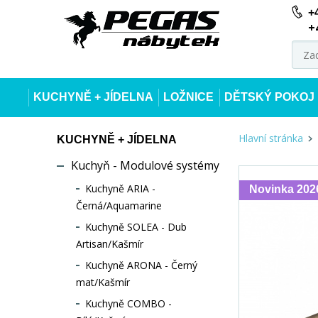
+
+
KUCHYNĚ + JÍDELNA
LOŽNICE
DĚTSKÝ POKOJ
Hlavní stránka
KUCHYNĚ + JÍDELNA
Kuchyň - Modulové systémy
Kuchyně ARIA -
Novinka 202
Černá/Aquamarine
Kuchyně SOLEA - Dub
Artisan/Kašmír
Kuchyně ARONA - Černý
mat/Kašmír
Kuchyně COMBO -