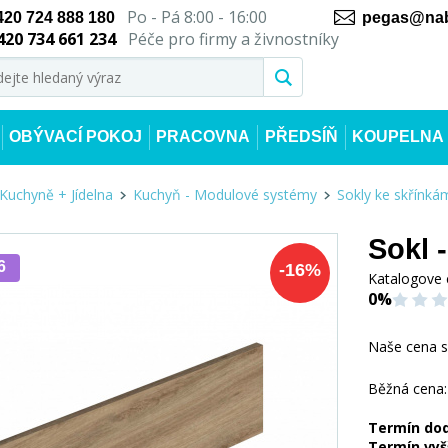
Po - Pá 8:00 - 16:00
420 724 888 180
pegas@nab
420 734 661 234
Péče pro firmy a živnostníky
OBÝVACÍ POKOJ
PRACOVNA
PŘEDSÍŇ
KOUPELNA
Kuchyně + Jídelna
Kuchyň - Modulové systémy
Sokly ke skřínká
Sokl 
6
-
16
%
Katalogove 
0%
Naše cena 
Běžná cena:
Termín do
Termín vyš