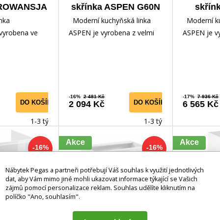
PROWANSJA
skřínka ASPEN G60N
skřín
á/Borovice
- Levá, Bílá/Bílý lesk
D60R P
nka
Moderní kuchyňská linka
Moderní ku
ersen
vyrobena ve
ASPEN je vyrobena z velmi
ASPEN je v
stylu z velmi
kvalitního lamina v kombinací
kvalitního 
mina v kombinací
s MDF dvířky, kte
s MDF dvířk
-16%
2 481 Kč
-17%
7 936 Kč
DO KOŠÍKU
DO KOŠÍKU
2 094 Kč
6 565 Kč
1-3 týdny
1-3 týdny
Akce
Akce
-16%
-16%
Nábytek Pegas a partneři potřebují Váš souhlas k využití jednotlivých
dat, aby Vám mimo jiné mohli ukazovat informace týkající se Vašich
zájmů pomocí personalizace reklam. Souhlas udělíte kliknutím na
políčko "Ano, souhlasím".