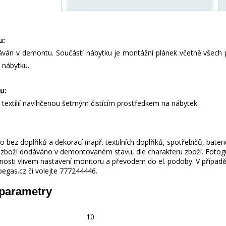
u:
áván v demontu. Součástí nábytku je montážní plánek včetně všech p
 nábytku.
u:
e textílií navlhčenou šetrným čistícím prostředkem na nábytek.
 bez doplňků a dekorací (např. textilních doplňků, spotřebičů, bater
je zboží dodáváno v demontovaném stavu, dle charakteru zboží. Fotogr
nosti vlivem nastavení monitoru a převodem do el. podoby. V případě
gas.cz či volejte 777244446.
 parametry
10