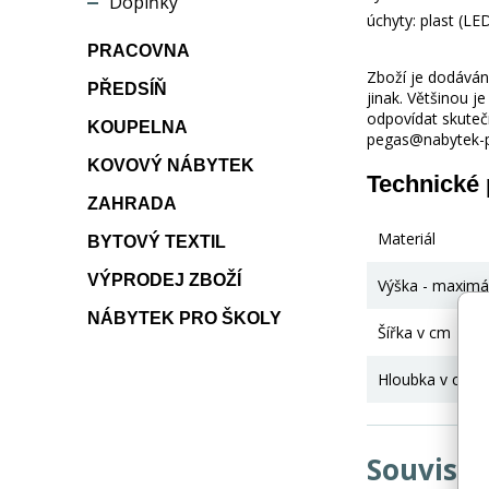
Doplňky
úchyty: plast (LE
PRACOVNA
Zboží je dodáváno
PŘEDSÍŇ
jinak. Většinou 
odpovídat skuteč
KOUPELNA
pegas@nabytek-pe
KOVOVÝ NÁBYTEK
Technické
ZAHRADA
Materiál
BYTOVÝ TEXTIL
VÝPRODEJ ZBOŽÍ
Výška - maximá
NÁBYTEK PRO ŠKOLY
Šířka v cm
Hloubka v cm
Souvisej