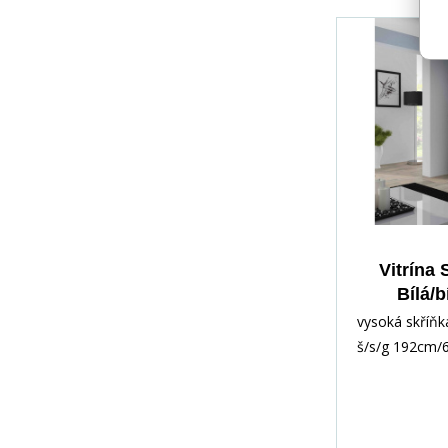
Vitrína
Bílá/b
vysoká skříňk
š/s/g 192cm/
materiál: kor
laminovaná dř