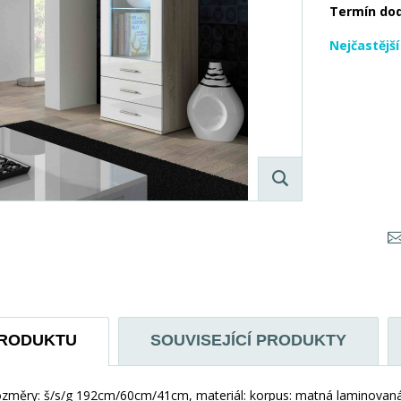
Termín do
Nejčastějš
PRODUKTU
SOUVISEJÍCÍ PRODUKTY
ozměry: š/s/g 192cm/60cm/41cm, materiál: korpus: matná laminovaná