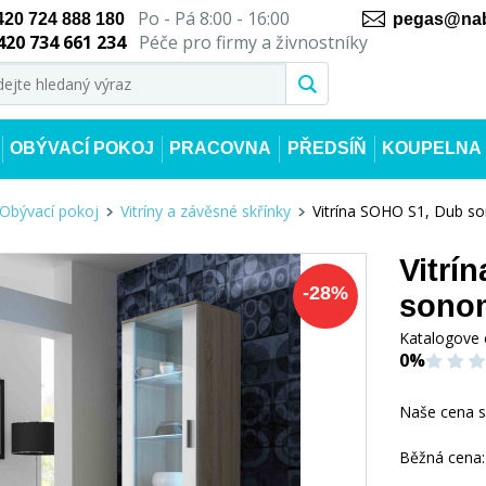
Po - Pá 8:00 - 16:00
420 724 888 180
pegas@nab
420 734 661 234
Péče pro firmy a živnostníky
OBÝVACÍ POKOJ
PRACOVNA
PŘEDSÍŇ
KOUPELNA
Obývací pokoj
Vitríny a závěsné skřínky
Vitrína SOHO S1, Dub so
Vitrí
-
28
%
sonom
Katalogove 
0%
Naše cena 
Běžná cena: