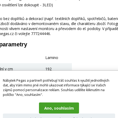
D osvětlení lze dokoupit - 3LED)
 bez doplňků a dekorací (např. textilních doplňků, spotřebičů, bater
je zboží dodáváno v demontovaném stavu, dle charakteru zboží. Fotogr
nosti vlivem nastavení monitoru a převodem do el. podoby. V případě
gas.cz či volejte 777244446.
 parametry
Lamino
lní v cm
192
60
Nábytek Pegas a partneři potřebují Váš souhlas k využití jednotlivých
dat, aby Vám mimo jiné mohli ukazovat informace týkající se Vašich
zájmů pomocí personalizace reklam. Souhlas udělíte kliknutím na
41
políčko "Ano, souhlasím".
Ano, souhlasím
ící produkty