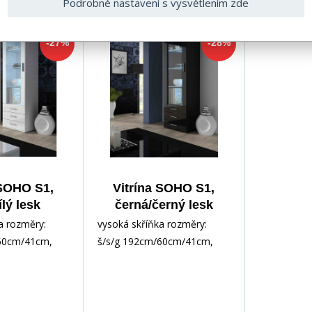
Podrobné nastavení s vysvětlením zde
-27%
-28%
 SOHO S1,
Vitrína SOHO S1,
ílý lesk
černá/černý lesk
a rozměry:
vysoká skříňka rozměry:
60cm/41cm,
š/s/g 192cm/60cm/41cm,
pus: matná
materiál: korpus: matná
evotříska čela:
laminovaná dřevotříska čela: