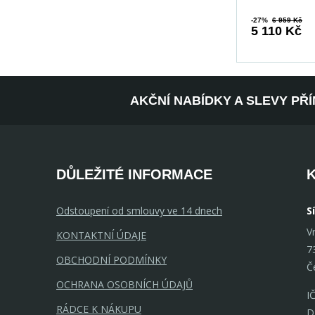
-27%
6 959 Kč
5 110 Kč
AKČNÍ NABÍDKY A SLEVY PŘ
DŮLEŽITÉ INFORMACE
Odstoupení od smlouvy ve 14 dnech
S
V
KONTAKTNÍ ÚDAJE
7
OBCHODNÍ PODMÍNKY
Č
OCHRANA OSOBNÍCH ÚDAJŮ
I
RÁDCE K NÁKUPU
D