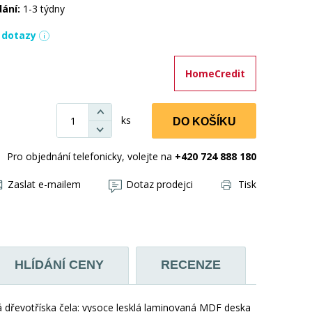
dání:
1-3 týdny
í dotazy
HomeCredit
ks
DO KOŠÍKU
Pro objednání telefonicky, volejte na
+420 724 888 180
Zaslat e-mailem
Dotaz prodejci
Tisk
HLÍDÁNÍ CENY
RECENZE
 dřevotříska čela: vysoce lesklá laminovaná MDF deska