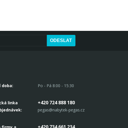
ODESLAT
í doba:
Po - Pá 8:00 - 15:30
+420 724 888 180
cká linka
objednávek:
pegas@nabytek-pegas.cz
+420 734 661 234
 firmy a