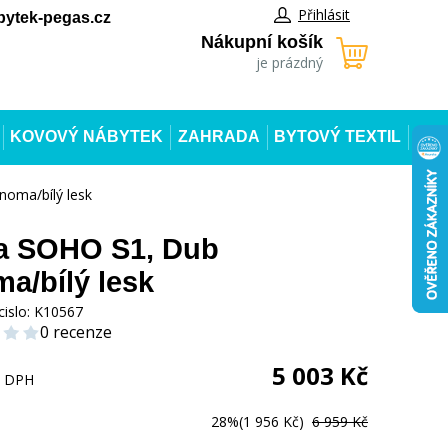
Přihlásit
ytek-pegas.cz
Nákupní košík
je prázdný
KOVOVÝ NÁBYTEK
ZAHRADA
BYTOVÝ TEXTIL
noma/bílý lesk
na SOHO S1, Dub
a/bílý lesk
cislo:
K10567
0 recenze
5 003
Kč
s DPH
28%
(1 956 Kč)
6 959 Kč