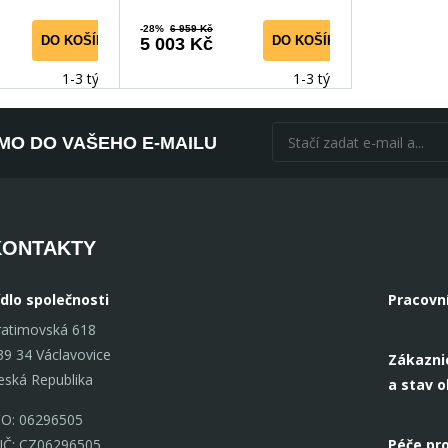
-28%
6 959 Kč
DO KOŠÍKU
DO KOŠÍKU
5 003 Kč
1-3 týdny
1-3 týdny
ÍMO DO VAŠEHO E-MAILU
KONTAKTY
ídlo společnosti
Pracovn
ratimovská 618
39 34 Václavovice
Zákazni
eská Republika
a stav 
ČO: 06296505
IČ: CZ06296505
Péče pro