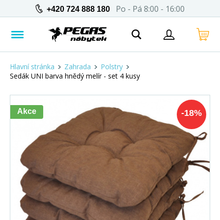
Po - Pá 8:00 - 16:00
+420 724 888 180
Hlavní stránka
Zahrada
Polstry
Sedák UNI barva hnědý melír - set 4 kusy
Akce
-
18
%