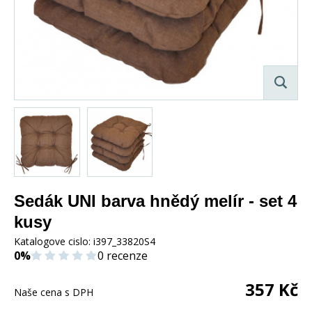
Sedák UNI barva hnědý melír - set 4
kusy
Katalogove cislo:
i397_33820S4
0%
0 recenze
357
Kč
Naše cena s DPH