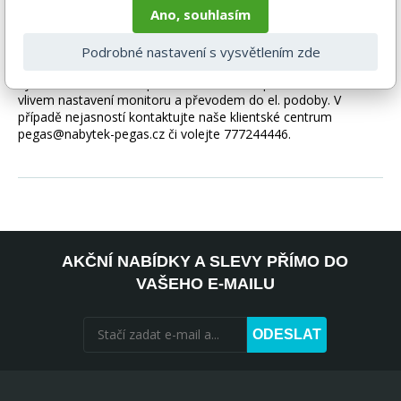
Ano, souhlasím
Zboží je dodáváno bez doplňků a dekorací (např. textilních
doplňků, spotřebičů, baterie, matrací atd.), nejsou tedy v ceně.
Pokud není uvedeno jinak. Většinou je zboží dodáváno v
Podrobné nastavení s vysvětlením zde
demontovaném stavu, dle charakteru zboží. Fotografie mohou
být i ilustrační a barva produktu nemusí odpovídat skutečnosti
vlivem nastavení monitoru a převodem do el. podoby. V
případě nejasností kontaktujte naše klientské centrum
pegas@nabytek-pegas.cz či volejte 777244446.
AKČNÍ NABÍDKY A SLEVY PŘÍMO DO
VAŠEHO E-MAILU
ODESLAT