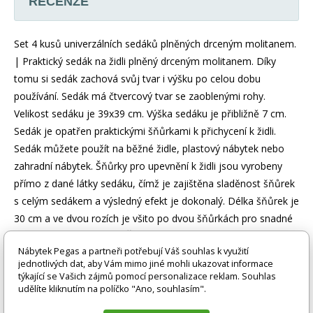
RECENZE
Set 4 kusů univerzálních sedáků plněných drceným molitanem.
| Praktický sedák na židli plněný drceným molitanem. Díky
tomu si sedák zachová svůj tvar i výšku po celou dobu
používání. Sedák má čtvercový tvar se zaoblenými rohy.
Velikost sedáku je 39x39 cm. Výška sedáku je přibližně 7 cm.
Sedák je opatřen praktickými šňůrkami k přichycení k židli.
Sedák můžete použít na běžné židle, plastový nábytek nebo
zahradní nábytek. Šňůrky pro upevnění k židli jsou vyrobeny
přímo z dané látky sedáku, čímž je zajištěna sladěnost šňůrek
s celým sedákem a výsledný efekt je dokonalý. Délka šňůrek je
30 cm a ve dvou rozích je všito po dvou šňůrkách pro snadné
přichycení sedáku k židli. Šňůrky jsou tak dostatečně dlouhé i
Nábytek Pegas a partneři potřebují Váš souhlas k využití
pro případ, kdy je potřebujete uvázat až kolem opěradla (
jednotlivých dat, aby Vám mimo jiné mohli ukazovat informace
zezadu za židlí). Další výhodou je, že naše sedáky jsou
týkající se Vašich zájmů pomocí personalizace reklam. Souhlas
pratelné na 40 stupňů Celsia.
udělíte kliknutím na políčko "Ano, souhlasím".