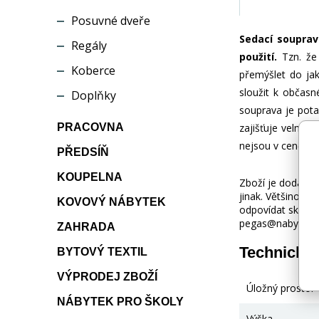
Posuvné dveře
Sedací soupra
Regály
použití.
Tzn. že 
Koberce
přemýšlet do jak
sloužit k občasn
Doplňky
souprava je potaž
PRACOVNA
zajišťuje velmi 
nejsou v ceně.
PŘEDSÍŇ
KOUPELNA
Zboží je dodáváno
jinak. Většinou 
KOVOVÝ NÁBYTEK
odpovídat skuteč
pegas@nabytek-pe
ZAHRADA
Technické
BYTOVÝ TEXTIL
VÝPRODEJ ZBOŽÍ
Úložný prostor
NÁBYTEK PRO ŠKOLY
Výška