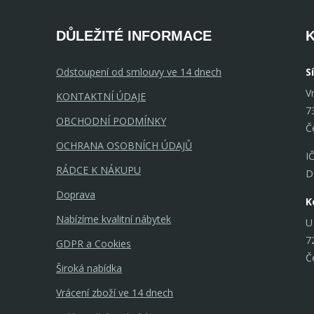
DŮLEŽITÉ INFORMACE
Odstoupení od smlouvy ve 14 dnech
S
V
KONTAKTNÍ ÚDAJE
7
OBCHODNÍ PODMÍNKY
Č
OCHRANA OSOBNÍCH ÚDAJŮ
I
RÁDCE K NÁKUPU
D
Doprava
K
Nabízíme kvalitní nábytek
U
7
GDPR a Cookies
Č
Široká nabídka
Vrácení zboží ve 14 dnech