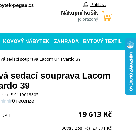
Přihlásit
ytek-pegas.cz
Nákupní košík
je prázdný
KOVOVÝ NÁBYTEK
ZAHRADA
BYTOVÝ TEXTIL
vá sedací souprava Lacom UNI Vardo 39
á sedací souprava Lacom
ardo 39
cislo:
F-0119013805
0 recenze
19 613
Kč
s DPH
30%
(8 258 Kč)
27 871 Kč