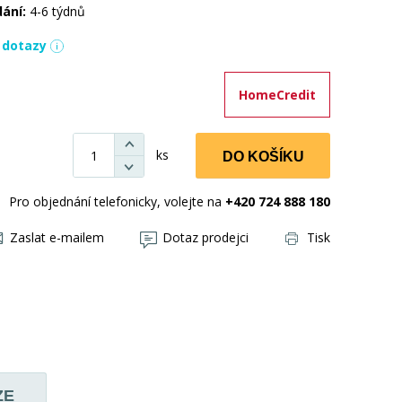
dání:
4-6 týdnů
í dotazy
HomeCredit
ks
DO KOŠÍKU
Pro objednání telefonicky, volejte na
+420 724 888 180
Zaslat e-mailem
Dotaz prodejci
Tisk
ZE