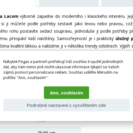
va Lacom
výborně zapadne do moderního i klasického interiéru. Její
si ji můžete podle potřeby sestavit jako levou nebo pravou, což
ého rohu postavíte sedací soupravu, jednoduše ji podle potřeby p
ému přespání Vaší návštěvy. Samozřejmostí je i praktický
úložný p
ena kvalitní látkou a nabízíme ji v několika trendy odstínech. Výplň
pohodlné sezení. Součástí sedací soupravy jsou tři velké opěrné a tř
Nábytek Pegas a partneři potřebují Váš souhlas k využití jednotlivých
dat, aby Vám mimo jiné mohli ukazovat informace týkající se Vašich
zájmů pomocí personalizace reklam. Souhlas udělíte kliknutím na
 bez doplňků a dekorací (např. textilních doplňků, spotřebičů, bater
políčko "Ano, souhlasím".
je zboží dodáváno v demontovaném stavu, dle charakteru zboží. Fotogr
nosti vlivem nastavení monitoru a převodem do el. podoby. V případě
Ano, souhlasím
gas.cz či volejte 777244446.
 parametry
Podrobné nastavení s vysvětlením zde
Ano
75/95 cm