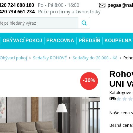
Po - Pá 8:00 - 16:00
420 724 888 180
pegas@nab
420 734 661 234
Péče pro firmy a živnostníky
OBÝVACÍ POKOJ
PRACOVNA
PŘEDSÍŇ
KOUPELNA
Obývací pokoj
Sedačky ROHOVÉ
Sedačky do 20.000,- Kč
Roho
Rohov
-
30
%
UNI V
Katalogove 
0%
Naše cena 
Běžná cena: