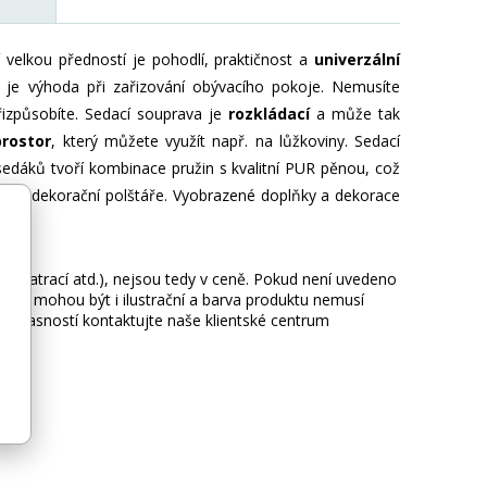
 velkou předností je pohodlí, praktičnost a
univerzální
 je výhoda při zařizování obývacího pokoje. Nemusíte
řizpůsobíte. Sedací souprava je
rozkládací
a může tak
rostor
, který můžete využít např. na lůžkoviny. Sedací
 sedáků tvoří kombinace pružin s kvalitní PUR pěnou, což
i malé dekorační polštáře. Vyobrazené doplňky a dekorace
ie, matrací atd.), nejsou tedy v ceně. Pokud není uvedeno
afie mohou být i ilustrační a barva produktu nemusí
 nejasností kontaktujte naše klientské centrum