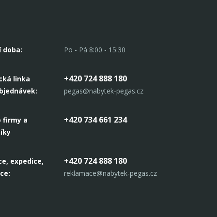
í doba:
Po - Pá 8:00 - 15:30
+420 724 888 180
cká linka
objednávek:
pegas@nabytek-pegas.cz
+420 734 661 234
 firmy a
íky
+420 724 888 180
e, expedice,
ce:
reklamace@nabytek-pegas.cz