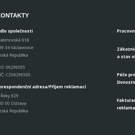
KONTAKTY
ídlo společnosti
Pracovn
ratimovská 618
39 34 Václavovice
Zákazni
eská Republika
a stav 
ČO: 06296505
IČ: CZ06296505
Péče pro
živnostn
orespondenční adresa/Příjem reklamací
 Řeky 829
Fakturac
20 00 Ostrava
reklama
eská Republika