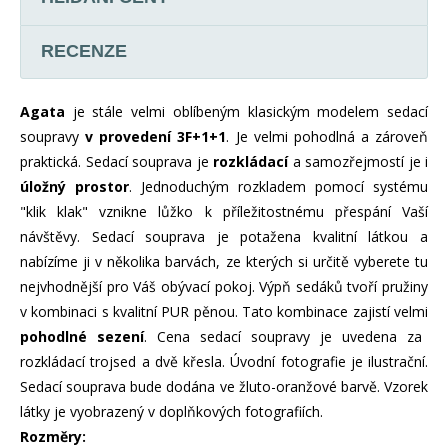
RECENZE
Agata
je stále velmi oblíbeným klasickým modelem sedací
soupravy
v provedení 3F+1+1
. Je velmi pohodlná a zároveň
praktická. Sedací souprava je
rozkládací
a samozřejmostí je i
úložný prostor
. Jednoduchým rozkladem pomocí systému
"klik klak" vznikne lůžko k příležitostnému přespání Vaší
návštěvy. Sedací souprava je potažena kvalitní látkou a
nabízíme ji v několika barvách, ze kterých si určitě vyberete tu
nejvhodnější pro Váš obývací pokoj. Výpň sedáků tvoří pružiny
v kombinaci s kvalitní PUR pěnou. Tato kombinace zajistí velmi
pohodlné sezení
. Cena sedací soupravy je uvedena za
rozkládací trojsed a dvě křesla. Úvodní fotografie je ilustrační.
Sedací souprava bude dodána ve žluto-oranžové barvě. Vzorek
látky je vyobrazený v doplňkových fotografiích.
Rozměry: