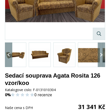
Sedací souprava Agata Rosita 126
vzor/koo
Katalogove cislo:
F-0131010304
0%
0 recenze
31 341
Kč
Naše cena s DPH