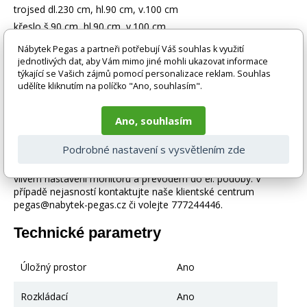
trojsed dl.230 cm, hl.90 cm, v.100 cm
křeslo š.90 cm, hl.90 cm, v.100 cm
hloubka sedu 55cm
Nábytek Pegas a partneři potřebují Váš souhlas k využití
výška sedu 44cm
jednotlivých dat, aby Vám mimo jiné mohli ukazovat informace
týkající se Vašich zájmů pomocí personalizace reklam. Souhlas
plocha pro spaní 120x190 cm
udělíte kliknutím na políčko "Ano, souhlasím".
Zboží je dodáváno bez doplňků a dekorací (např. textilních
Ano, souhlasím
doplňků, spotřebičů, baterie, matrací atd.), nejsou tedy v ceně.
Pokud není uvedeno jinak. Většinou je zboží dodáváno v
Podrobné nastavení s vysvětlením zde
demontovaném stavu, dle charakteru zboží. Fotografie mohou
být i ilustrační a barva produktu nemusí odpovídat skutečnosti
vlivem nastavení monitoru a převodem do el. podoby. V
případě nejasností kontaktujte naše klientské centrum
pegas@nabytek-pegas.cz či volejte 777244446.
Technické parametry
Úložný prostor
Ano
Rozkládací
Ano