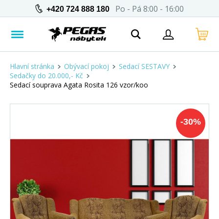
Po - Pá 8:00 - 16:00
+420 724 888 180
Hlavní stránka
Obývací pokoj
Sedací SESTAVY
Sedačky do 20.000,- Kč
Sedací souprava Agata Rosita 126 vzor/koo
-
30
%