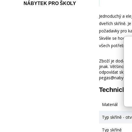
NÁBYTEK PRO ŠKOLY
Jednoduchý a eleg
dveřích skříně. J
požadavky pro ka
Skvěle se hodí d
všech potřebných
Zboží je dodáváno
jinak. Většinou 
odpovídat skuteč
pegas@nabytek-pe
Technické
Materiál
Typ skříně - otv
Typ skříně