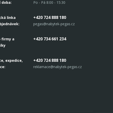
í doba:
Po - Pá 8:00 - 15:30
+420 724 888 180
cká linka
objednávek:
pegas@nabytek-pegas.cz
+420 734 661 234
 firmy a
íky
+420 724 888 180
e, expedice,
ce:
reklamace@nabytek-pegas.cz