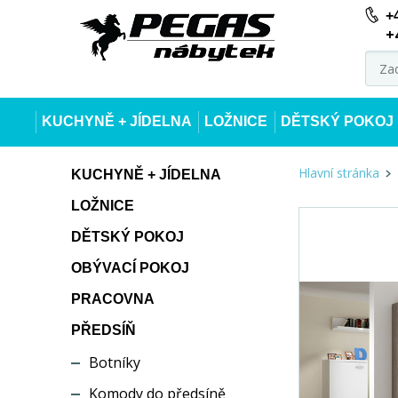
+
+
KUCHYNĚ + JÍDELNA
LOŽNICE
DĚTSKÝ POKOJ
Hlavní stránka
KUCHYNĚ + JÍDELNA
LOŽNICE
DĚTSKÝ POKOJ
OBÝVACÍ POKOJ
PRACOVNA
PŘEDSÍŇ
Botníky
Komody do předsíně