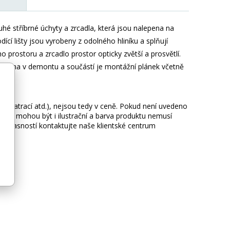
uhé stříbrné úchyty a zrcadla, která jsou nalepena na
ící lišty jsou vyrobeny z odolného hliníku a splňují
prostoru a zrcadlo prostor opticky zvětší a prosvětlí.
odávána v demontu a součástí je montážní plánek včetně
ie, matrací atd.), nejsou tedy v ceně. Pokud není uvedeno
afie mohou být i ilustrační a barva produktu nemusí
 nejasností kontaktujte naše klientské centrum