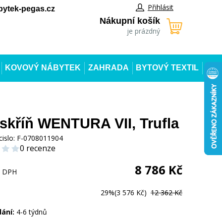
Přihlásit
ytek-pegas.cz
Nákupní košík
je prázdný
KOVOVÝ NÁBYTEK
ZAHRADA
BYTOVÝ TEXTIL
 skříň WENTURA VII, Trufla
cislo:
F-0708011904
0 recenze
8 786
Kč
s DPH
29%
(3 576 Kč)
12 362 Kč
dání:
4-6 týdnů