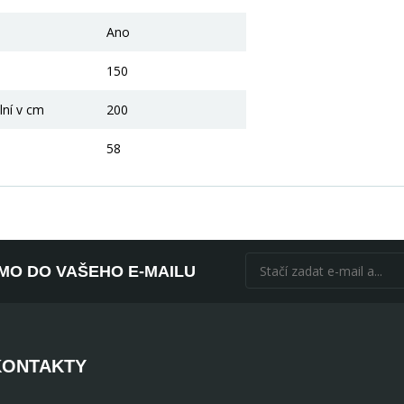
Ano
150
lní v cm
200
58
ÍMO DO VAŠEHO E-MAILU
KONTAKTY