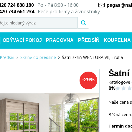
Po - Pá 8:00 - 16:00
420 724 888 180
pegas@nab
420 734 661 234
Péče pro firmy a živnostníky
OBÝVACÍ POKOJ
PRACOVNA
PŘEDSÍŇ
KOUPELNA
Předsíň
Skříně do předsíně
Šatní skříň WENTURA VII, Trufla
Šatní
-
29
%
Katalogove 
0%
Naše cena 
Běžná cena:
Termín do