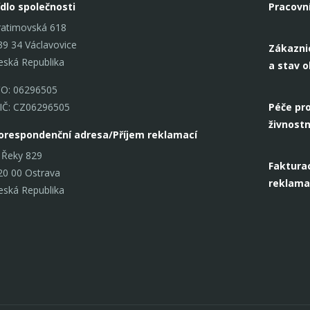
ídlo společnosti
Pracovn
ratimovská 618
39 34 Václavovice
Zákazni
eská Republika
a stav 
ČO: 06296505
IČ: CZ06296505
Péče pro
živnostn
orespondenční adresa/Příjem reklamací
 Řeky 829
Fakturac
20 00 Ostrava
reklama
eská Republika