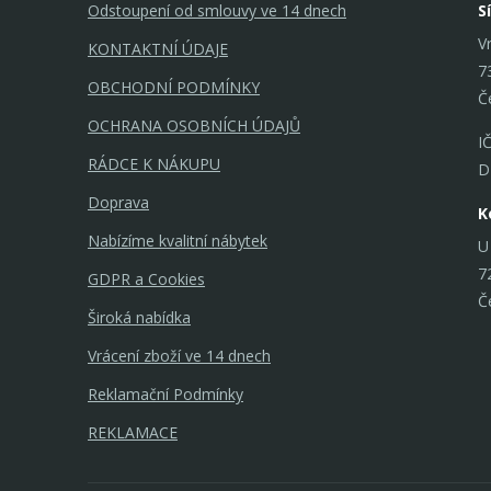
Odstoupení od smlouvy ve 14 dnech
S
V
KONTAKTNÍ ÚDAJE
7
OBCHODNÍ PODMÍNKY
Č
OCHRANA OSOBNÍCH ÚDAJŮ
I
RÁDCE K NÁKUPU
D
Doprava
K
Nabízíme kvalitní nábytek
U
7
GDPR a Cookies
Č
Široká nabídka
Vrácení zboží ve 14 dnech
Reklamační Podmínky
REKLAMACE