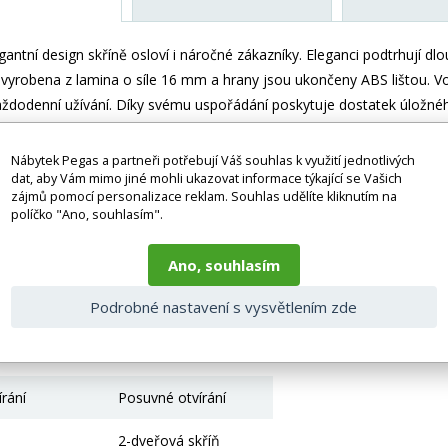
antní design skříně osloví i náročné zákazníky. Eleganci podtrhují dlo
e vyrobena z lamina o síle 16 mm a hrany jsou ukončeny ABS lištou. Vod
ždodenní užívání. Díky svému uspořádání poskytuje dostatek úložného 
o ložnice, předsíně, dětského, nebo studentského pokoje. Skříň je d
 spojovacích materiálů. Vyobrazené dekorace nejsou v ceně.
Nábytek Pegas a partneři potřebují Váš souhlas k využití jednotlivých
dat, aby Vám mimo jiné mohli ukazovat informace týkající se Vašich
zájmů pomocí personalizace reklam. Souhlas udělíte kliknutím na
 bez doplňků a dekorací (např. textilních doplňků, spotřebičů, bater
políčko "Ano, souhlasím".
je zboží dodáváno v demontovaném stavu, dle charakteru zboží. Fotogr
nosti vlivem nastavení monitoru a převodem do el. podoby. V případě
gas.cz či volejte 777244446.
Ano, souhlasím
 parametry
Podrobné nastavení s vysvětlením zde
Lamino
írání
Posuvné otvírání
2-dveřová skříň