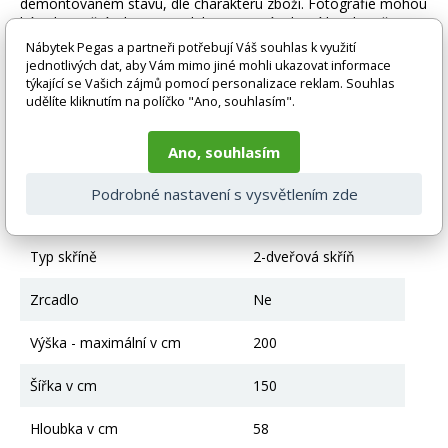
demontovaném stavu, dle charakteru zboží. Fotografie mohou
být i ilustrační a barva produktu nemusí odpovídat skutečnosti
vlivem nastavení monitoru a převodem do el. podoby. V
Nábytek Pegas a partneři potřebují Váš souhlas k využití
případě nejasností kontaktujte naše klientské centrum
jednotlivých dat, aby Vám mimo jiné mohli ukazovat informace
pegas@nabytek-pegas.cz či volejte 777244446.
týkající se Vašich zájmů pomocí personalizace reklam. Souhlas
udělíte kliknutím na políčko "Ano, souhlasím".
Technické parametry
Ano, souhlasím
Materiál
Lamino
Podrobné nastavení s vysvětlením zde
Typ skříně - otvírání
Klasické otvírání
Typ skříně
2-dveřová skříň
Zrcadlo
Ne
Výška - maximální v cm
200
Šířka v cm
150
Hloubka v cm
58