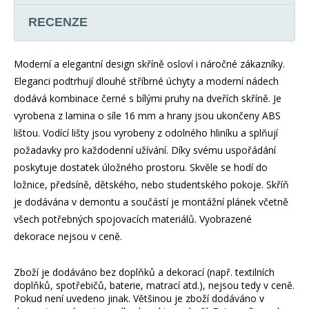
RECENZE
Moderní a elegantní design skříně osloví i náročné zákazníky.
Eleganci podtrhují dlouhé stříbrné úchyty a moderní nádech
dodává kombinace černé s bílými pruhy na dveřích skříně. Je
vyrobena z lamina o síle 16 mm a hrany jsou ukončeny ABS
lištou. Vodící lišty jsou vyrobeny z odolného hliníku a splňují
požadavky pro každodenní užívání. Díky svému uspořádání
poskytuje dostatek úložného prostoru. Skvěle se hodí do
ložnice, předsíně, dětského, nebo studentského pokoje. Skříň
je dodávána v demontu a součástí je montážní plánek včetně
všech potřebných spojovacích materiálů. Vyobrazené
dekorace nejsou v ceně.
Zboží je dodáváno bez doplňků a dekorací (např. textilních
doplňků, spotřebičů, baterie, matrací atd.), nejsou tedy v ceně.
Pokud není uvedeno jinak. Většinou je zboží dodáváno v