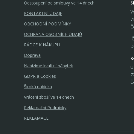
Odstoupení od smlouvy ve 14 dnech
S
V
KONTAKTNÍ ÚDAJE
7
OBCHODNÍ PODMÍNKY
Č
OCHRANA OSOBNÍCH ÚDAJŮ
I
RÁDCE K NÁKUPU
D
Doprava
K
Nabízíme kvalitní nábytek
U
7
GDPR a Cookies
Č
Široká nabídka
Vrácení zboží ve 14 dnech
Reklamační Podmínky
REKLAMACE