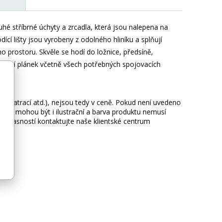
uhé stříbrné úchyty a zrcadla, která jsou nalepena na
ící lišty jsou vyrobeny z odolného hliníku a splňují
 prostoru. Skvěle se hodí do ložnice, předsíně,
tážní plánek včetně všech potřebných spojovacích
ie, matrací atd.), nejsou tedy v ceně. Pokud není uvedeno
afie mohou být i ilustrační a barva produktu nemusí
 nejasností kontaktujte naše klientské centrum