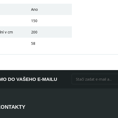
Ano
150
lní v cm
200
58
ÍMO DO VAŠEHO E-MAILU
KONTAKTY