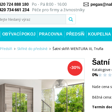
Po - Pá 8:00 - 16:00
420 724 888 180
pegas@nab
420 734 661 234
Péče pro firmy a živnostníky
OBÝVACÍ POKOJ
PRACOVNA
PŘEDSÍŇ
KOUPELNA
Předsíň
Skříně do předsíně
Šatní skříň WENTURA III, Trufla
Šatní
-
30
%
Katalogove 
0%
Naše cena 
Běžná cena:
Termín do