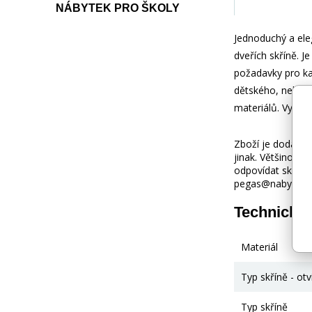
NÁBYTEK PRO ŠKOLY
Jednoduchý a eleg
dveřích skříně. J
požadavky pro ka
dětského, nebo s
materiálů. Vyobr
Zboží je dodáváno
jinak. Většinou 
odpovídat skuteč
pegas@nabytek-pe
Technické
Materiál
Typ skříně - otv
Typ skříně