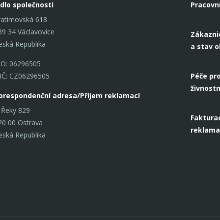
ídlo společnosti
Pracovn
ratimovská 618
39 34 Václavovice
Zákazni
eská Republika
a stav 
ČO: 06296505
IČ: CZ06296505
Péče pro
živnostn
orespondenční adresa/Příjem reklamací
 Řeky 829
Fakturac
20 00 Ostrava
reklama
eská Republika