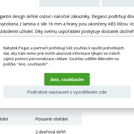
antní design skříně osloví i náročné zákazníky. Eleganci podtrhují dlo
e vyrobena z lamina o síle 16 mm a hrany jsou ukončeny ABS lištou. Vod
ždodenní užívání. Díky svému uspořádání poskytuje dostatek úložného
tudentského pokoje. Skříň je dodávána v demontu a součástí je mon
azené dekorace nejsou v ceně.
Nábytek Pegas a partneři potřebují Váš souhlas k využití jednotlivých
dat, aby Vám mimo jiné mohli ukazovat informace týkající se Vašich
zájmů pomocí personalizace reklam. Souhlas udělíte kliknutím na
 bez doplňků a dekorací (např. textilních doplňků, spotřebičů, bater
políčko "Ano, souhlasím".
je zboží dodáváno v demontovaném stavu, dle charakteru zboží. Fotogr
nosti vlivem nastavení monitoru a převodem do el. podoby. V případě
gas.cz či volejte 777244446.
Ano, souhlasím
 parametry
Podrobné nastavení s vysvětlením zde
Lamino
írání
Posuvné otvírání
2-dveřová skříň