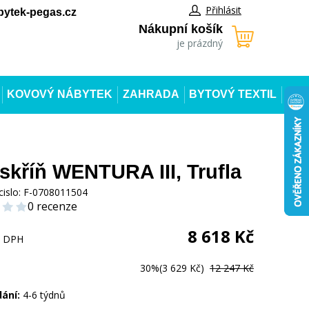
Přihlásit
ytek-pegas.cz
Nákupní košík
je prázdný
KOVOVÝ NÁBYTEK
ZAHRADA
BYTOVÝ TEXTIL
 skříň WENTURA III, Trufla
cislo:
F-0708011504
0 recenze
8 618
Kč
s DPH
30%
(3 629 Kč)
12 247 Kč
dání:
4-6 týdnů