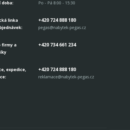
í doba:
Po - Pá 8:00 - 15:30
+420 724 888 180
cká linka
objednávek:
pegas@nabytek-pegas.cz
+420 734 661 234
 firmy a
íky
+420 724 888 180
e, expedice,
ce:
reklamace@nabytek-pegas.cz