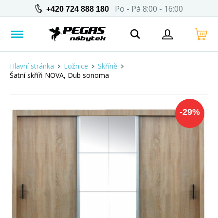
Po - Pá 8:00 - 16:00
+420 724 888 180
Hlavní stránka
Ložnice
Skříně
Šatní skříň NOVA, Dub sonoma
-
29
%