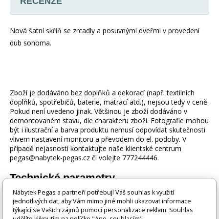
RECENZE
Nová šatní skříň se zrcadly a posuvnými dveřmi v provedení
dub sonoma.
Zboží je dodáváno bez doplňků a dekorací (např. textilních
doplňků, spotřebičů, baterie, matrací atd.), nejsou tedy v ceně.
Pokud není uvedeno jinak. Většinou je zboží dodáváno v
demontovaném stavu, dle charakteru zboží. Fotografie mohou
být i ilustrační a barva produktu nemusí odpovídat skutečnosti
vlivem nastavení monitoru a převodem do el. podoby. V
případě nejasností kontaktujte naše klientské centrum
pegas@nabytek-pegas.cz či volejte 777244446.
Technické parametry
Nábytek Pegas a partneři potřebují Váš souhlas k využití
jednotlivých dat, aby Vám mimo jiné mohli ukazovat informace
Materiál
Lamino
týkající se Vašich zájmů pomocí personalizace reklam. Souhlas
udělíte kliknutím na políčko "Ano, souhlasím".