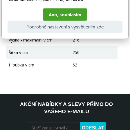
Typ skříně - otvírání
Posuvné otvírání
Ano, souhlasím
Typ skříně
3-dveřová skříň
Podrobné nastavení s vysvětlením zde
Zrcadlo
Ano
Výška - maximální v cm
216
Šířka v cm
250
Hloubka v cm
62
AKČNÍ NABÍDKY A SLEVY PŘÍMO DO
VAŠEHO E-MAILU
ODESLAT