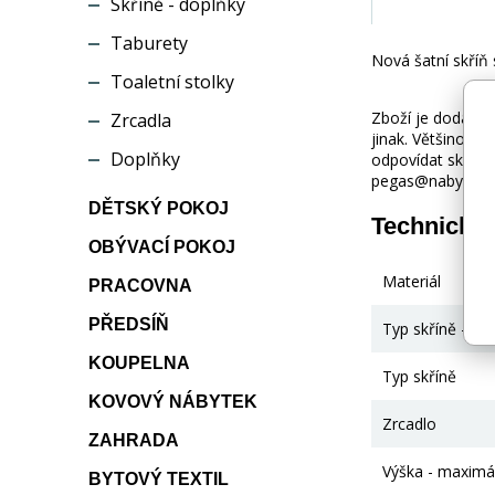
Skříně - doplňky
Taburety
Nová šatní skříň
Toaletní stolky
Zboží je dodáváno
Zrcadla
jinak. Většinou 
Doplňky
odpovídat skuteč
pegas@nabytek-pe
DĚTSKÝ POKOJ
Technické
OBÝVACÍ POKOJ
Materiál
PRACOVNA
PŘEDSÍŇ
Typ skříně - otv
KOUPELNA
Typ skříně
KOVOVÝ NÁBYTEK
Zrcadlo
ZAHRADA
Výška - maximá
BYTOVÝ TEXTIL