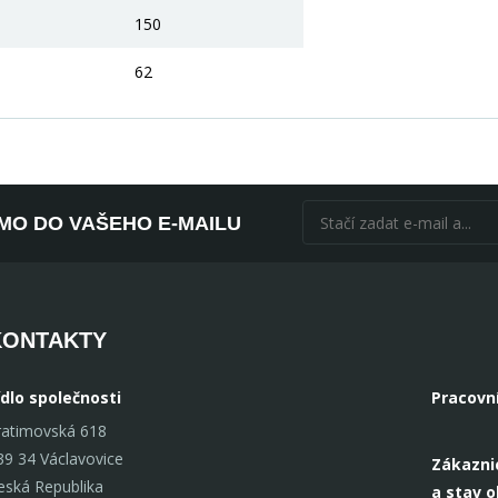
150
62
ÍMO DO VAŠEHO E-MAILU
KONTAKTY
ídlo společnosti
Pracovn
ratimovská 618
39 34 Václavovice
Zákazni
eská Republika
a stav 