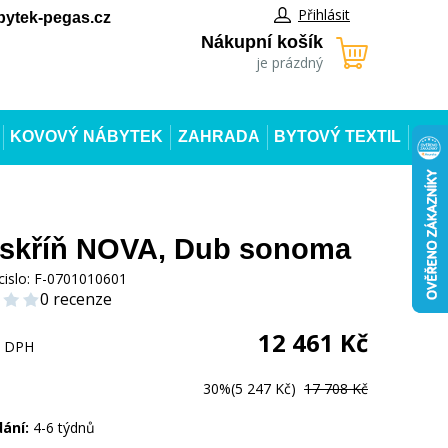
Přihlásit
ytek-pegas.cz
Nákupní košík
je prázdný
KOVOVÝ NÁBYTEK
ZAHRADA
BYTOVÝ TEXTIL
 skříň NOVA, Dub sonoma
cislo:
F-0701010601
0 recenze
12 461
Kč
s DPH
30%
(5 247 Kč)
17 708 Kč
dání:
4-6 týdnů