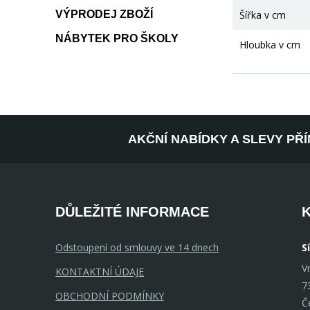
VÝPRODEJ ZBOŽÍ
Šířka v cm
NÁBYTEK PRO ŠKOLY
Hloubka v cm
AKČNÍ NABÍDKY A SLEVY PŘ
DŮLEŽITÉ INFORMACE
Odstoupení od smlouvy ve 14 dnech
S
V
KONTAKTNÍ ÚDAJE
7
OBCHODNÍ PODMÍNKY
Č