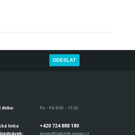
ODESLAT
í doba:
Po - Pá 8:00 - 15:30
+420 724 888 180
cká linka
objednávek:
pegas@nabytek-pegas.cz