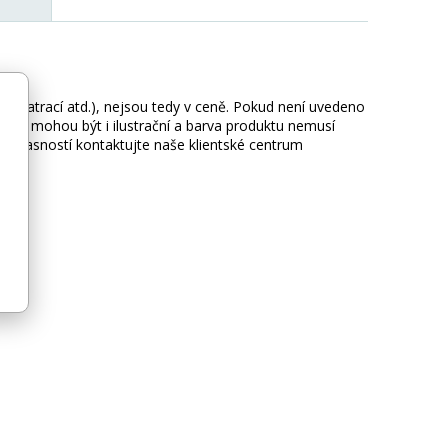
ie, matrací atd.), nejsou tedy v ceně. Pokud není uvedeno
afie mohou být i ilustrační a barva produktu nemusí
 nejasností kontaktujte naše klientské centrum