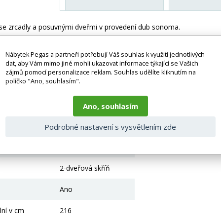
 se zrcadly a posuvnými dveřmi v provedení dub sonoma.
 bez doplňků a dekorací (např. textilních doplňků, spotřebičů, bater
Nábytek Pegas a partneři potřebují Váš souhlas k využití jednotlivých
je zboží dodáváno v demontovaném stavu, dle charakteru zboží. Fotogr
dat, aby Vám mimo jiné mohli ukazovat informace týkající se Vašich
nosti vlivem nastavení monitoru a převodem do el. podoby. V případě
zájmů pomocí personalizace reklam. Souhlas udělíte kliknutím na
gas.cz či volejte 777244446.
políčko "Ano, souhlasím".
 parametry
Ano, souhlasím
Lamino
Podrobné nastavení s vysvětlením zde
írání
Klasické otvírání
2-dveřová skříň
Ano
lní v cm
216