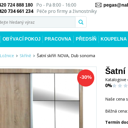
Po - Pá 8:00 - 16:00
420 724 888 180
pegas@nab
420 734 661 234
Péče pro firmy a živnostníky
OBÝVACÍ POKOJ
PRACOVNA
PŘEDSÍŇ
KOUPELNA
Ložnice
Skříně
Šatní skříň NOVA, Dub sonoma
Šatní
-
30
%
Katalogove 
0%
Naše cena 
Běžná cena:
Termín do