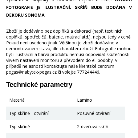
FOTOGRAFIE JE ILUSTRAČNÍ. SKŘÍŇ BUDE DODÁNA V
DEKORU SONOMA
Zboží je dodáváno bez doplňků a dekorací (např. textilních
doplňků, spotřebičů, baterie, matrací atd.), nejsou tedy v ceně.
Pokud není uvedeno jinak. Většinou je zboží dodáváno v
demontovaném stavu, dle charakteru zboží. Fotografie mohou
být i ilustrační a barva produktu nemusí odpovídat skutečnosti
vlivem nastavení monitoru a převodem do el. podoby. V
případě nejasností kontaktujte naše klientské centrum
pegas@nabytek-pegas.cz či volejte 777244446.
Technické parametry
Materiál
Lamino
Typ skříně - otvírání
Posuvné otvírání
Typ skříně
2-dveřová skříň