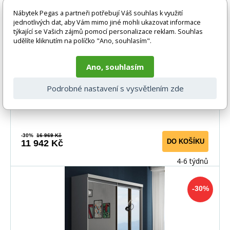
Nábytek Pegas a partneři potřebují Váš souhlas k využití
jednotlivých dat, aby Vám mimo jiné mohli ukazovat informace
Šatní skříň MARGITA 120, Dub sonoma
týkající se Vašich zájmů pomocí personalizace reklam. Souhlas
udělíte kliknutím na políčko "Ano, souhlasím".
Šatní skříň Margita je vyrobena z lamina. Má posuvné
Ano, souhlasím
dveře, které šetří prostor a na dveřích skříně
Podrobné nastavení s vysvětlením zde
-30%
16 969 Kč
DO KOŠÍKU
11 942 Kč
4-6 týdnů
-30%