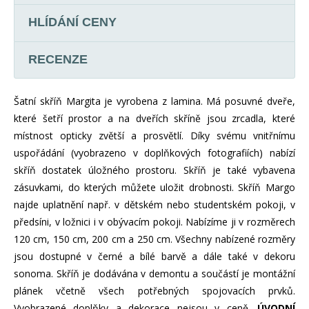
HLÍDÁNÍ CENY
RECENZE
Šatní skříň Margita je vyrobena z lamina. Má posuvné dveře,
které šetří prostor a na dveřích skříně jsou zrcadla, které
místnost opticky zvětší a prosvětlí. Díky svému vnitřnímu
uspořádání (vyobrazeno v doplňkových fotografiích) nabízí
skříň dostatek úložného prostoru. Skříň je také vybavena
zásuvkami, do kterých můžete uložit drobnosti. Skříň Margo
najde uplatnění např. v dětském nebo studentském pokoji, v
předsíni, v ložnici i v obývacím pokoji. Nabízíme ji v rozměrech
120 cm, 150 cm, 200 cm a 250 cm. Všechny nabízené rozměry
jsou dostupné v černé a bílé barvě a dále také v dekoru
sonoma. Skříň je dodávána v demontu a součástí je montážní
plánek včetně všech potřebných spojovacích prvků.
Vyobrazené doplňky a dekorace nejsou v ceně.
ÚVODNÍ