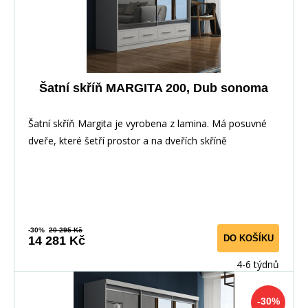
Šatní skříň MARGITA 200, Dub sonoma
Šatní skříň Margita je vyrobena z lamina. Má posuvné
dveře, které šetří prostor a na dveřích skříně
-30%
20 295 Kč
DO KOŠÍKU
14 281 Kč
4-6 týdnů
-30%