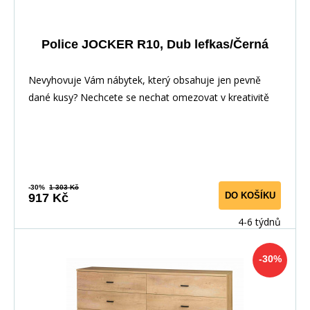
Police JOCKER R10, Dub lefkas/Černá
Nevyhovuje Vám nábytek, který obsahuje jen pevně
dané kusy? Nechcete se nechat omezovat v kreativitě
-30%
1 303 Kč
DO KOŠÍKU
917 Kč
4-6 týdnů
-30%