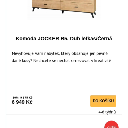
Komoda JOCKER R5, Dub lefkas/Černá
Nevyhovuje Vám nábytek, který obsahuje jen pevně
dané kusy? Nechcete se nechat omezovat v kreativitě
-30%
9 875 Kč
DO KOŠÍKU
6 949 Kč
4-6 týdnů
-30%