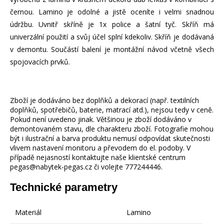
černou. Lamino je odolné a jistě oceníte i velmi snadnou
údržbu. Uvnitř skříně je 1x police a šatní tyč. Skříň má
univerzální použití a svůj účel splní kdekoliv. Skříň je dodávaná
v demontu. Součástí balení je montážní návod včetně všech
spojovacích prvků.
Zboží je dodáváno bez doplňků a dekorací (např. textilních
doplňků, spotřebičů, baterie, matrací atd.), nejsou tedy v ceně.
Pokud není uvedeno jinak. Většinou je zboží dodáváno v
demontovaném stavu, dle charakteru zboží. Fotografie mohou
být i ilustrační a barva produktu nemusí odpovídat skutečnosti
vlivem nastavení monitoru a převodem do el. podoby. V
případě nejasností kontaktujte naše klientské centrum
pegas@nabytek-pegas.cz či volejte 777244446.
Technické parametry
Materiál
Lamino