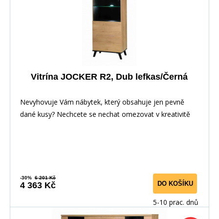
Vitrína JOCKER R2, Dub lefkas/Černá
Nevyhovuje Vám nábytek, který obsahuje jen pevně
dané kusy? Nechcete se nechat omezovat v kreativitě
-30%
6 201 Kč
DO KOŠÍKU
4 363 Kč
5-10 prac. dnů