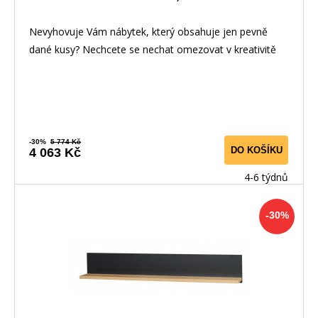
Nevyhovuje Vám nábytek, který obsahuje jen pevně
dané kusy? Nechcete se nechat omezovat v kreativitě
-30%
5 774 Kč
DO KOŠÍKU
4 063 Kč
4-6 týdnů
-30%