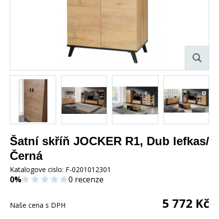
Šatní skříň JOCKER R1, Dub lefkas/
Černá
Katalogove cislo:
F-0201012301
0%
0 recenze
5 772
Kč
Naše cena s DPH