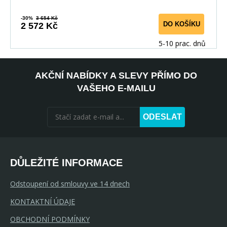
-30%
3 654 Kč
DO KOŠÍKU
2 572 Kč
5-10 prac. dnů
AKČNÍ NABÍDKY A SLEVY PŘÍMO DO
VAŠEHO E-MAILU
ODESLAT
DŮLEŽITÉ INFORMACE
Odstoupení od smlouvy ve 14 dnech
KONTAKTNÍ ÚDAJE
OBCHODNÍ PODMÍNKY