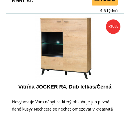
6 661 Kč
4-6 týdnů
-30%
Vitrína JOCKER R4, Dub lefkas/Černá
Nevyhovuje Vám nábytek, který obsahuje jen pevně
dané kusy? Nechcete se nechat omezovat v kreativitě