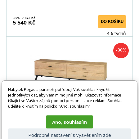
-30%
7 873 Kč
DO KOŠÍKU
5 540 Kč
4-6 týdnů
-30%
Nábytek Pegas a partneři potřebují Váš souhlas k využití
jednotlivých dat, aby Vám mimo jiné mohli ukazovat informace
týkající se Vašich zájmů pomocí personalizace reklam. Souhlas
udělíte kliknutím na políčko "Ano, souhlasím".
TV komoda JOCKER R6, Dub lefkas/Černá
Ano, souhlasím
Nevyhovuje Vám nábytek, který obsahuje jen pevně
Podrobné nastavení s vysvětlením zde
dané kusy? Nechcete se nechat omezovat v kreativitě