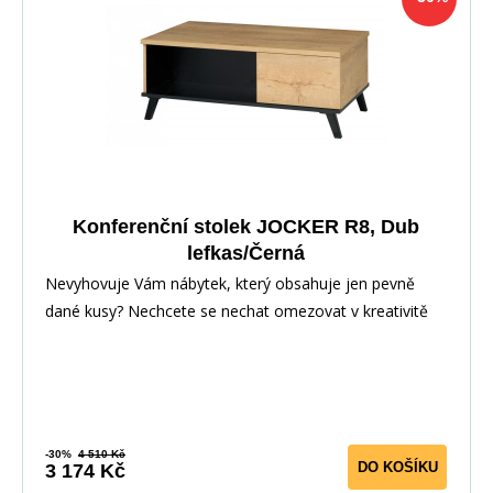
Konferenční stolek JOCKER R8, Dub
lefkas/Černá
Nevyhovuje Vám nábytek, který obsahuje jen pevně
dané kusy? Nechcete se nechat omezovat v kreativitě
-30%
4 510 Kč
DO KOŠÍKU
3 174 Kč