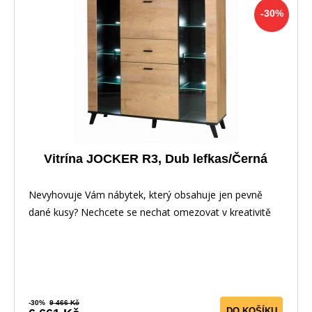
-30%
Vitrína JOCKER R3, Dub lefkas/Černá
Nevyhovuje Vám nábytek, který obsahuje jen pevně
dané kusy? Nechcete se nechat omezovat v kreativitě
-30%
9 466 Kč
DO KOŠÍKU