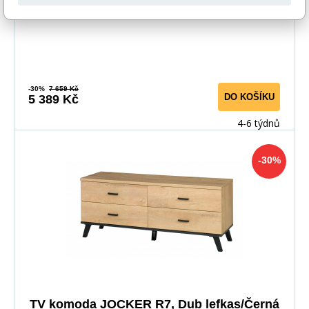
-30%
7 659 Kč
DO KOŠÍKU
5 389 Kč
4-6 týdnů
-30%
TV komoda JOCKER R7, Dub lefkas/Černá