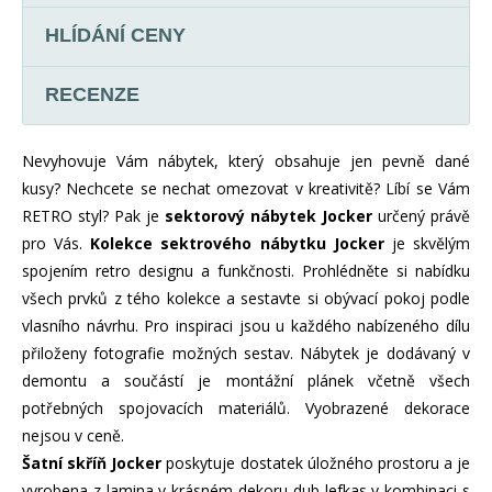
HLÍDÁNÍ CENY
RECENZE
Nevyhovuje Vám nábytek, který obsahuje jen pevně dané
kusy? Nechcete se nechat omezovat v kreativitě? Líbí se Vám
RETRO styl? Pak je
sektorový nábytek Jocker
určený právě
pro Vás.
Kolekce sektrového nábytku Jocker
je skvělým
spojením retro designu a funkčnosti. Prohlédněte si nabídku
všech prvků z tého kolekce a sestavte si obývací pokoj podle
vlasního návrhu. Pro inspiraci jsou u každého nabízeného dílu
přiloženy fotografie možných sestav. Nábytek je dodávaný v
demontu a součástí je montážní plánek včetně všech
potřebných spojovacích materiálů. Vyobrazené dekorace
nejsou v ceně.
Šatní skříň Jocker
poskytuje dostatek úložného prostoru a je
vyrobena z lamina v krásném dekoru dub lefkas v kombinaci s