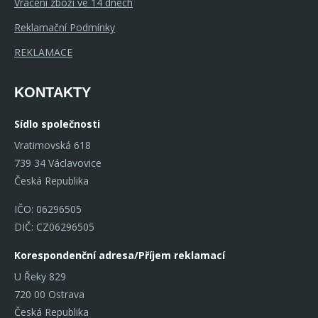
Vrácení zboží ve 14 dnech
Reklamační Podmínky
REKLAMACE
KONTAKTY
Sídlo společnosti
Vratimovská 618
739 34 Václavovice
Česká Republika
IČO: 06296505
DIČ: CZ06296505
Korespondenční adresa/Příjem reklamací
U Řeky 829
720 00 Ostrava
Česká Republika