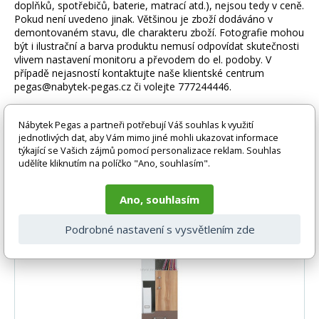
doplňků, spotřebičů, baterie, matrací atd.), nejsou tedy v ceně.
Pokud není uvedeno jinak. Většinou je zboží dodáváno v
demontovaném stavu, dle charakteru zboží. Fotografie mohou
být i ilustrační a barva produktu nemusí odpovídat skutečnosti
vlivem nastavení monitoru a převodem do el. podoby. V
případě nejasností kontaktujte naše klientské centrum
pegas@nabytek-pegas.cz či volejte 777244446.
Nábytek Pegas a partneři potřebují Váš souhlas k využití
jednotlivých dat, aby Vám mimo jiné mohli ukazovat informace
Související produkty
týkající se Vašich zájmů pomocí personalizace reklam. Souhlas
udělíte kliknutím na políčko "Ano, souhlasím".
Ano, souhlasím
-31%
Podrobné nastavení s vysvětlením zde