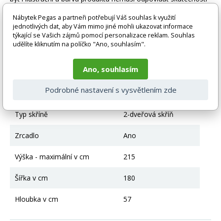
vlivem nastavení monitoru a převodem do el. podoby. V
případě nejasností kontaktujte naše klientské centrum
Nábytek Pegas a partneři potřebují Váš souhlas k využití
jednotlivých dat, aby Vám mimo jiné mohli ukazovat informace
pegas@nabytek-pegas.cz či volejte 777244446.
týkající se Vašich zájmů pomocí personalizace reklam. Souhlas
udělíte kliknutím na políčko "Ano, souhlasím".
Technické parametry
Ano, souhlasím
Materiál
Lamino
Podrobné nastavení s vysvětlením zde
Typ skříně - otvírání
Posuvné otvírání
Typ skříně
2-dveřová skříň
Zrcadlo
Ano
Výška - maximální v cm
215
Šířka v cm
180
Hloubka v cm
57