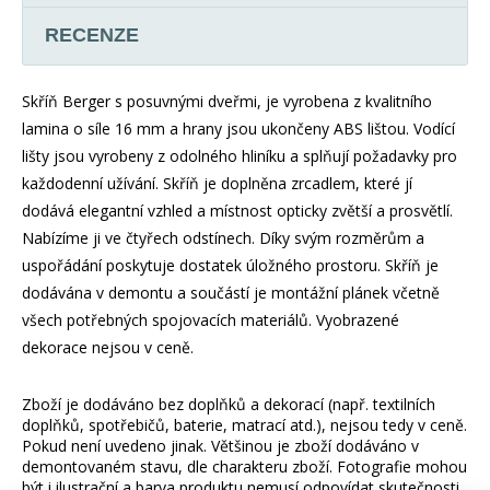
RECENZE
Skříň Berger s posuvnými dveřmi, je vyrobena z kvalitního
lamina o síle 16 mm a hrany jsou ukončeny ABS lištou. Vodící
lišty jsou vyrobeny z odolného hliníku a splňují požadavky pro
každodenní užívání. Skříň je doplněna zrcadlem, které jí
dodává elegantní vzhled a místnost opticky zvětší a prosvětlí.
Nabízíme ji ve čtyřech odstínech. Díky svým rozměrům a
uspořádání poskytuje dostatek úložného prostoru. Skříň je
dodávána v demontu a součástí je montážní plánek včetně
všech potřebných spojovacích materiálů. Vyobrazené
dekorace nejsou v ceně.
Zboží je dodáváno bez doplňků a dekorací (např. textilních
doplňků, spotřebičů, baterie, matrací atd.), nejsou tedy v ceně.
Pokud není uvedeno jinak. Většinou je zboží dodáváno v
demontovaném stavu, dle charakteru zboží. Fotografie mohou
být i ilustrační a barva produktu nemusí odpovídat skutečnosti