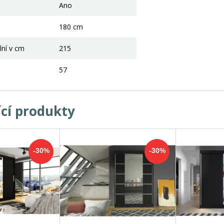
Ano
180 cm
lní v cm
215
57
ící produkty
-30%
-30%