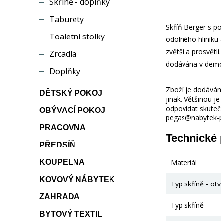
Skříně - doplňky
Taburety
Skříň Berger s po
Toaletní stolky
odolného hliníku 
zvětší a prosvětl
Zrcadla
dodávána v demon
Doplňky
Zboží je dodáváno
DĚTSKÝ POKOJ
jinak. Většinou 
odpovídat skuteč
OBÝVACÍ POKOJ
pegas@nabytek-pe
PRACOVNA
Technické
PŘEDSÍŇ
KOUPELNA
Materiál
KOVOVÝ NÁBYTEK
Typ skříně - otv
ZAHRADA
Typ skříně
BYTOVÝ TEXTIL