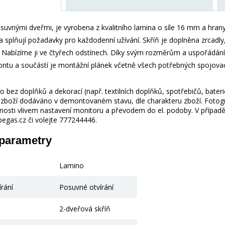
suvnými dveřmi, je vyrobena z kvalitního lamina o síle 16 mm a hrany 
a splňují požadavky pro každodenní užívání. Skříň je doplněna zrcadly
í. Nabízíme ji ve čtyřech odstínech. Díky svým rozměrům a uspořádání
tu a součástí je montážní plánek včetně všech potřebných spojovac
 bez doplňků a dekorací (např. textilních doplňků, spotřebičů, bater
je zboží dodáváno v demontovaném stavu, dle charakteru zboží. Fotogr
nosti vlivem nastavení monitoru a převodem do el. podoby. V případě
gas.cz či volejte 777244446.
 parametry
Lamino
írání
Posuvné otvírání
2-dveřová skříň