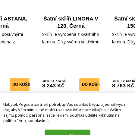
íň ASTANA,
Šatní skříň LINORA V
Šatní s
rná
120, Černá
15
s posuvnými
Skříň je vyrobena z kvalitního
Skříň je vyr
robena z
lamina. Díky svému vnitřnímu
lamina. Dík
ina o síle 16
uspořádání nabízí dostatek
uspořádání 
sou ukončeny
úložného pros
úložného p
-30%
11 714 Kč
-30%
12 452 K
DO KOŠÍKU
DO KOŠÍKU
8 243 Kč
8 763 Kč
4-6 týdnů
4-6 týdnů
Nábytek Pegas a partneři potřebují Váš souhlas k využití jednotlivých
dat, aby Vám mimo jiné mohli ukazovat informace týkající se Vašich
-30%
-14%
zájmů pomocí personalizace reklam. Souhlas udělíte kliknutím na
políčko "Ano, souhlasím".