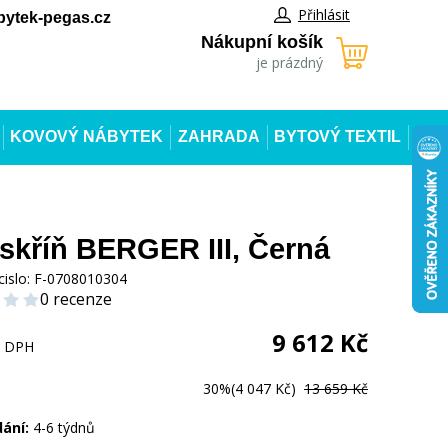
Přihlásit
ytek-pegas.cz
Nákupní košík
je prázdný
KOVOVÝ NÁBYTEK
ZAHRADA
BYTOVÝ TEXTIL
 skříň BERGER III, Černá
cislo:
F-0708010304
0 recenze
9 612
Kč
s DPH
30%
(4 047 Kč)
13 659 Kč
dání:
4-6 týdnů