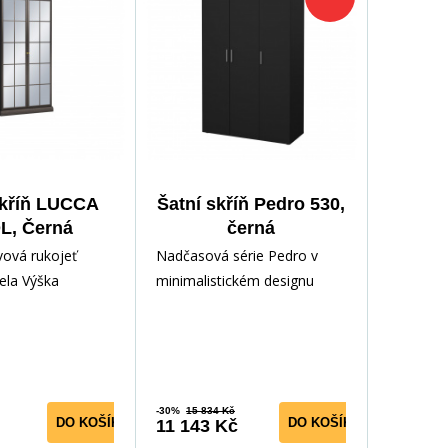
skříň LUCCA
Šatní skříň Pedro 530,
L, Černá
černá
vová rukojeť
Nadčasová série Pedro v
ela Výška
minimalistickém designu
podstavce 86 mm
nabízí stylový a funkční
ty z MDF o šířce
nábytek, který se bez probl
-30%
15 834 Kč
DO KOŠÍKU
DO KOŠÍKU
11 143 Kč