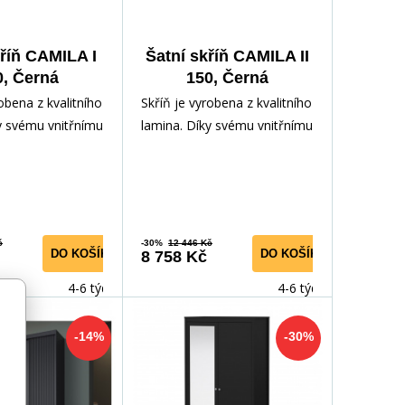
kříň CAMILA I
Šatní skříň CAMILA II
0, Černá
150, Černá
obena z kvalitního
Skříň je vyrobena z kvalitního
y svému vnitřnímu
lamina. Díky svému vnitřnímu
nabízí dostatek
uspořádání nabízí dostatek
ros
úložného pros
č
-30%
12 446 Kč
DO KOŠÍKU
DO KOŠÍKU
8 758 Kč
4-6 týdnů
4-6 týdnů
-14%
-30%