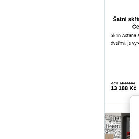
Šatní skř
Če
Skříň Astana 
dveřmi, je vy
kvalitního lam
mm a hrany j
-30%
18 741 Kč
13 188 Kč