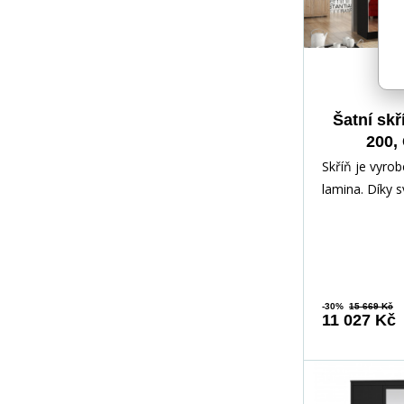
Šatní skř
200,
Skříň je vyrob
lamina. Díky 
vnitřnímu usp
dostatek úlož
-30%
15 669 Kč
11 027 Kč