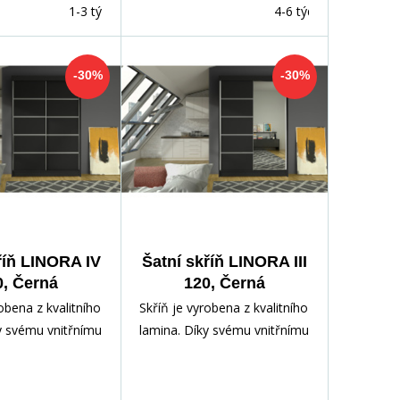
1-3 týdny
4-6 týdnů
-30%
-30%
říň LINORA IV
Šatní skříň LINORA III
0, Černá
120, Černá
obena z kvalitního
Skříň je vyrobena z kvalitního
y svému vnitřnímu
lamina. Díky svému vnitřnímu
nabízí dostatek
uspořádání nabízí dostatek
ros
úložného pros