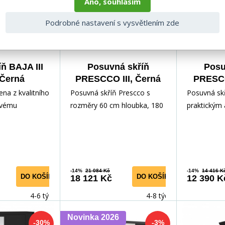
Ano, souhlasím
Podrobné nastavení s vysvětlením zde
íň BAJA III
Posuvná skříň
Posu
 Černá
PRESCCO III, Černá
PRESCC
180
ena z kvalitního
Posuvná skříň Prescco s
Posuvná skř
svému
rozměry 60 cm hloubka, 180
praktickým 
ořádání nabízí
cm šířka a 220 cm výška je
řešením pro
ného pros
praktickým a elegantní
prostoru ve
T
-14%
21 084 Kč
-14%
14 416 K
DO KOŠÍKU
DO KOŠÍKU
18 121 Kč
12 390 K
4-6 týdnů
4-8 týdnů
Novinka 2026
-30%
-3%