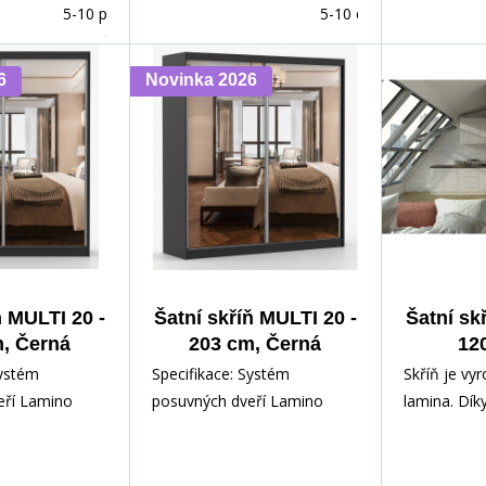
5-10 prac.
5-10 dnů
dnů
6
Novinka 2026
ň MULTI 20 -
Šatní skříň MULTI 20 -
Šatní sk
, Černá
203 cm, Černá
12
Systém
Specifikace: Systém
Skříň je vyr
eří Lamino
posuvných dveří Lamino
lamina. Dík
poškrábání
odolné proti poškrábání
uspořádání 
hyty Všechny h
Aluminiové úchyty Všechny h
úložného p