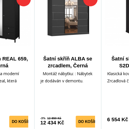
ň REAL 659,
Šatní skříň ALBA se
Šatní 
rná
zrcadlem, Černá
S2D
í a moderní
Montáž nábytku: : Nábytek
Klasická ko
eal, která
je dodáván v demontu.
Zrcadlová č
té linie a
Součástí nábytku je
masivního 
ganci. Sort
montážní plánek včetně
ozdobné liš
všech
3
-3%
12 850 Kč
6 554 Kč
DO KOŠÍKU
DO KOŠÍKU
12 434 Kč