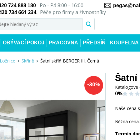
Po - Pá 8:00 - 16:00
420 724 888 180
pegas@nab
420 734 661 234
Péče pro firmy a živnostníky
OBÝVACÍ POKOJ
PRACOVNA
PŘEDSÍŇ
KOUPELNA
Ložnice
Skříně
Šatní skříň BERGER III, Černá
Šatní
-
30
%
Katalogove 
0%
Naše cena 
Běžná cena:
Termín do