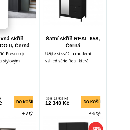
vná skříň
Šatní skříň REAL 658,
O II, Černá
Černá
220
íň Prescco je
Užijte si svěží a moderní
a stylovým
vzhled série Real, která
 organizaci
zdůrazňuje čisté linie a
 vašem interiéru.
současnou eleganci. Sort
č
-30%
17 537 Kč
DO KOŠÍKU
DO KOŠÍKU
č
12 340 Kč
4-8 týdnů
4-6 týdnů
-30%