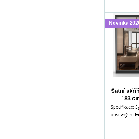
Novinka 202
Šatní skří
183 cm
Specifikace: 
posuvných dv
odolné proti 
Aluminiové úc