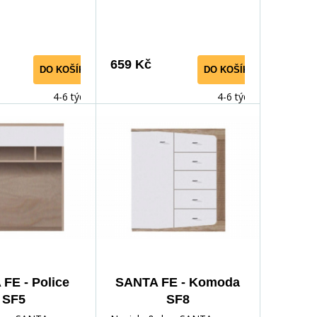
á barva nábytku
obývací pokoj. Dvoubarevná
apadá do
barva nábytku dokonale
rovedení dvířek v
zapadá do
osvětlení v
interiéru.&nbsp;Provedení&nbsp;dvířek
659 Kč
DO KOŠÍKU
DO KOŠÍKU
m provedení
v lesku i&nbsp;LED osvětlení
eganci.
v standardním provedení
4-6 týdnů
4-6 týdnů
TA FE se skládá
dodávají eleganci.
eré umožňují
Systém&nbsp;SANTA
astní
FE&nbsp;se skládá z prvků,
Korpusy a část
které umožňují vytvořit i
an jsou vyrobena z
vlastní
nované
nastavení.&nbsp;Korpusy a
vé desky, horní
část čelních stran jsou
í a TV komody
vyrobena z 16mm
 desky. Okraje
laminované dřevotřískové
eny odolnou PVC
desky, horní části skříní
FE - Police
SANTA FE - Komoda
a&nbsp;TV komody
SF5
SF8
pak&nbsp;z 18mm desky.