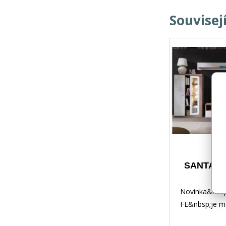
Souvisej
SANTA FE
stě
Novinka&nbs
FE&nbsp;je m
elegantní syst