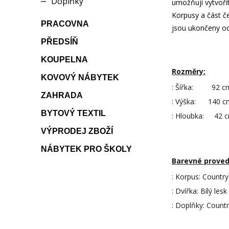
Doplňky
umožňují vytvořit
Korpusy a část č
PRACOVNA
jsou ukončeny o
PŘEDSÍŇ
KOUPELNA
Rozměry:
KOVOVÝ NÁBYTEK
: Šířka: 92 c
ZAHRADA
: Výška: 140 c
BYTOVÝ TEXTIL
: Hloubka: 42 
VÝPRODEJ ZBOŽÍ
NÁBYTEK PRO ŠKOLY
Barevné proved
: Korpus: Country
: Dvířka: Bílý lesk
: Doplňky: Count