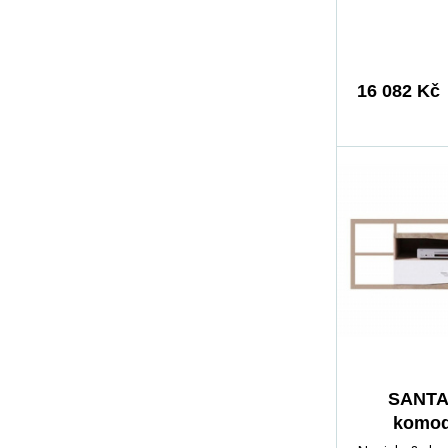
obývací poko
barva nábytk
zapadá do
interiéru.&nb
16 082 Kč
v lesku i&nbs
v standardním
dodávají elega
Systém&nbsp
FE&nbsp;se sk
které umožňují
vlastní
nastavení.&nb
část čelních s
vyrobena z 
laminované d
desky, horní čá
SANTA 
a&nbsp;TV k
komod
pak&nbsp;z 1