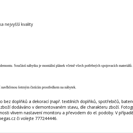
a nejvyšší kvality
 demontu. Součástí nábytku je montážní plánek včetně všech potřebných spojovacích materiálů.
ílií navlhčenou šetrným čistícím prostředkem na nábytek.
 bez doplňků a dekorací (např. textilních doplňků, spotřebičů, bater
je zboží dodáváno v demontovaném stavu, dle charakteru zboží. Fotogr
nosti vlivem nastavení monitoru a převodem do el. podoby. V případě
gas.cz či volejte 777244446.