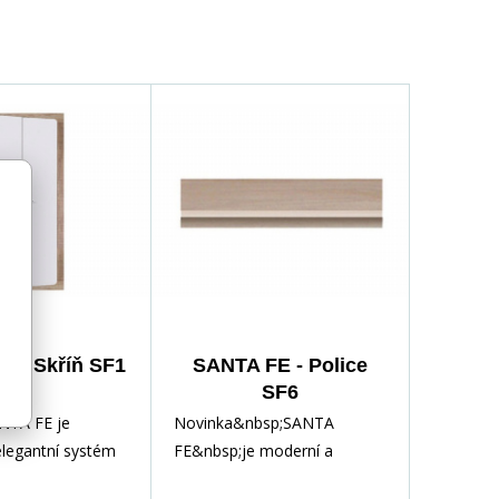
E - Skříň SF1
SANTA FE - Police
SF6
NTA FE je
Novinka&nbsp;SANTA
elegantní systém
FE&nbsp;je moderní a
obývací pokoj.
elegantní systém ideální pro