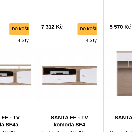
j. Dvoubarevná
obývací pokoj. Dvoubarevná
Dvoubarevn
u dokonale
barva nábytku dokonale
dokonale z
zapadá do
interiéru. P
sp;Provedení&nbsp;dvířek
interiéru.&nbsp;Provedení&nbsp;dvířek
lesku i LED 
7 312 Kč
5 570 Kč
DO KOŠÍKU
DO KOŠÍKU
p;LED osvětlení
v lesku i&nbsp;LED osvětlení
standardní
 provedení
v standardním provedení
dodávají el
4-6 týdnů
4-6 týdnů
nci.
dodávají eleganci.
Systém SAN
;SANTA
Systém&nbsp;SANTA
z prvků, kt
ládá z prvků,
FE&nbsp;se skládá z prvků,
vytvořit i vl
 vytvořit i
které umožňují vytvořit i
nastavení. 
vlastní
čelních str
sp;Korpusy a
nastavení.&nbsp;Korpusy a
16mm lami
tran jsou
část čelních stran jsou
dřevotřísko
16mm
vyrobena z 16mm
části skřín
řevotřískové
laminované dřevotřískové
pak z 18mm
sti skříní
desky, horní části skříní
jsou ukonč
FE - TV
SANTA FE - TV
SANTA 
omody
a&nbsp;TV komody
dýhou.
a SF4a
komoda SF4
8mm desky.
pak&nbsp;z 18mm desky.