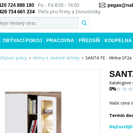
Po - Pá 8:00 - 16:00
420 724 888 180
pegas@nab
420 734 661 234
Péče pro firmy a živnostníky
OBÝVACÍ POKOJ
PRACOVNA
PŘEDSÍŇ
KOUPELNA
Obývací pokoj
Vitríny a závěsné skřínky
SANTA FE - Vitrína SF2a
SANTA
Katalogove 
0%
Naše cena 
Termín do
Nejčastějš