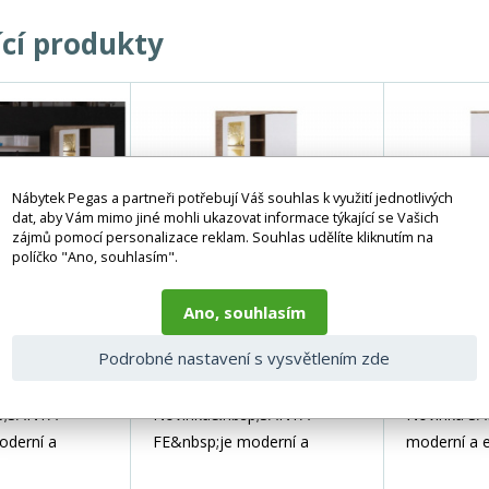
ící produkty
Nábytek Pegas a partneři potřebují Váš souhlas k využití jednotlivých
dat, aby Vám mimo jiné mohli ukazovat informace týkající se Vašich
zájmů pomocí personalizace reklam. Souhlas udělíte kliknutím na
políčko "Ano, souhlasím".
Ano, souhlasím
 - Obývací
SANTA FE - Vitrína
SANTA F
Podrobné nastavení s vysvětlením zde
na A
SF2
p;SANTA
Novinka&nbsp;SANTA
Novinka SA
oderní a
FE&nbsp;je moderní a
moderní a 
ém ideální pro
elegantní systém ideální pro
ideální pro 