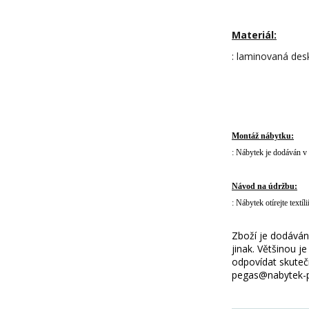
Materiál:
: laminovaná desk
Montáž nábytku:
: Nábytek je dodáván v
Návod na údržbu:
: Nábytek otírejte text
Zboží je dodáváno
jinak. Většinou 
odpovídat skuteč
pegas@nabytek-pe