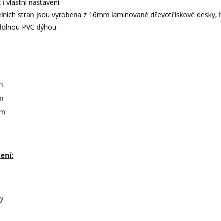
 i vlastní nastavení.
elních stran jsou vyrobena z 16mm laminované dřevotřískové desky, 
dolnou PVC dýhou.
m
m
cm
ení:
ry