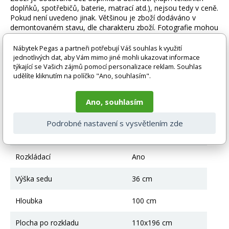
doplňků, spotřebičů, baterie, matrací atd.), nejsou tedy v ceně.
Pokud není uvedeno jinak. Většinou je zboží dodáváno v
demontovaném stavu, dle charakteru zboží. Fotografie mohou
být i ilustrační a barva produktu nemusí odpovídat skutečnosti
vlivem nastavení monitoru a převodem do el. podoby. V
Nábytek Pegas a partneři potřebují Váš souhlas k využití
případě nejasností kontaktujte naše klientské centrum
jednotlivých dat, aby Vám mimo jiné mohli ukazovat informace
pegas@nabytek-pegas.cz či volejte 777244446.
týkající se Vašich zájmů pomocí personalizace reklam. Souhlas
udělíte kliknutím na políčko "Ano, souhlasím".
Technické parametry
Ano, souhlasím
Úložný prostor
Ano
Podrobné nastavení s vysvětlením zde
Výška
85 cm
Rozkládací
Ano
Výška sedu
36 cm
Hloubka
100 cm
Plocha po rozkladu
110x196 cm