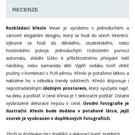
RECENZE
Rozkládací
křeslo
Vivian je vyrobeno v jednoduchém a
zároveň elegatním designu, který se hodí do všech Interiérů.
Výborně se hodí do dětského, studentského, nebo
hostinského pokoje. Jednoduchým rozložením pomocí
automatu, získáte lůžko k příležitostnému přespání Vaší
návštěvy, nebo kamaráda dětí. Výplň sedáku tvoří vlnité
pružiny v kombinaci s PUR pěnou. Křeslo je potaženo látkou a
nabízíme ho v několika trendy odstínech. Křeslo disponuje i
nepostradatelným
úložným prostorem,
který využijete
např.
na deku a polštář. V ceně křesla je 1 dekorační polštář. Ostatní
vyobrazené dekorace nejsou v ceně.
Úvodní fotografie je
ilustrační. Křeslo bude dodáno v potahové látce, jejíž
vzorek je vyobrazen v doplňkových fotografiích.
Zboží je dodáváno bez doplňků a dekorací (např. textilních