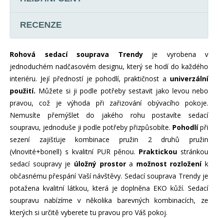
RECENZE
Rohová sedací souprava Trendy
je vyrobena v
jednoduchém nadčasovém designu, který se hodí do každého
interiéru. Její předností je pohodlí, praktičnost a
univerzální
použití.
Můžete si ji podle potřeby sestavit jako levou nebo
pravou, což je výhoda při zařizování obývacího pokoje.
Nemusíte přemýšlet do jakého rohu postavíte sedací
soupravu, jednoduše ji podle potřeby přizpůsobíte.
Pohodlí
při
sezení zajišťuje kombinace pružin 2 druhů pružin
(vlnovité+bonell) s kvalitní PUR pěnou.
Praktickou
stránkou
sedací soupravy je
úložný
prostor
a
možnost rozložení
k
občasnému přespání Vaší návštěvy. Sedací souprava Trendy je
potažena kvalitní látkou, která je doplněna EKO kůží. Sedací
soupravu nabízíme v několika barevných kombinacích, ze
kterých si určitě vyberete tu pravou pro Váš pokoj.