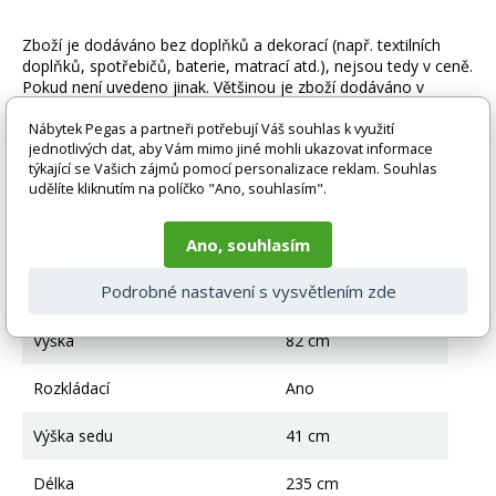
Zboží je dodáváno bez doplňků a dekorací (např. textilních
doplňků, spotřebičů, baterie, matrací atd.), nejsou tedy v ceně.
Pokud není uvedeno jinak. Většinou je zboží dodáváno v
demontovaném stavu, dle charakteru zboží. Fotografie mohou
být i ilustrační a barva produktu nemusí odpovídat skutečnosti
Nábytek Pegas a partneři potřebují Váš souhlas k využití
jednotlivých dat, aby Vám mimo jiné mohli ukazovat informace
vlivem nastavení monitoru a převodem do el. podoby. V
týkající se Vašich zájmů pomocí personalizace reklam. Souhlas
případě nejasností kontaktujte naše klientské centrum
udělíte kliknutím na políčko "Ano, souhlasím".
pegas@nabytek-pegas.cz či volejte 777244446.
Technické parametry
Ano, souhlasím
Podrobné nastavení s vysvětlením zde
Úložný prostor
Ano
Výška
82 cm
Rozkládací
Ano
Výška sedu
41 cm
Délka
235 cm