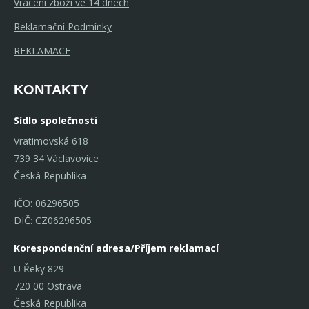
Vrácení zboží ve 14 dnech
Reklamační Podmínky
REKLAMACE
KONTAKTY
Sídlo společnosti
Vratimovská 618
739 34 Václavovice
Česká Republika
IČO: 06296505
DIČ: CZ06296505
Korespondenční adresa/Příjem reklamací
U Řeky 829
720 00 Ostrava
Česká Republika