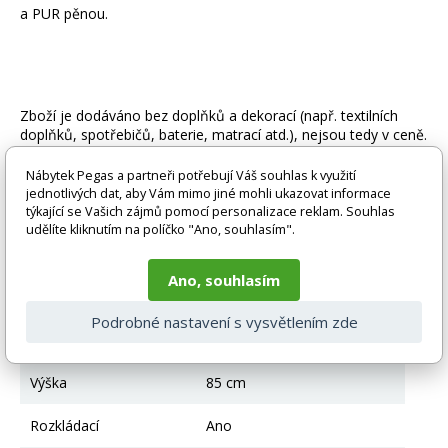
a PUR pěnou.
Zboží je dodáváno bez doplňků a dekorací (např. textilních
doplňků, spotřebičů, baterie, matrací atd.), nejsou tedy v ceně.
Pokud není uvedeno jinak. Většinou je zboží dodáváno v
demontovaném stavu, dle charakteru zboží. Fotografie mohou
Nábytek Pegas a partneři potřebují Váš souhlas k využití
být i ilustrační a barva produktu nemusí odpovídat skutečnosti
jednotlivých dat, aby Vám mimo jiné mohli ukazovat informace
vlivem nastavení monitoru a převodem do el. podoby. V
týkající se Vašich zájmů pomocí personalizace reklam. Souhlas
případě nejasností kontaktujte naše klientské centrum
udělíte kliknutím na políčko "Ano, souhlasím".
pegas@nabytek-pegas.cz či volejte 777244446.
Ano, souhlasím
Technické parametry
Podrobné nastavení s vysvětlením zde
Úložný prostor
Ano
Výška
85 cm
Rozkládací
Ano