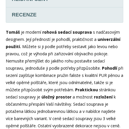
RECENZE
Tomáš
je moderní
rohová sedací souprava
s nadčasovým
designem. Její předností je pohodlí, praktičnost a
univerzální
použití.
Můžete si ji podle potřeby sestavit jako levou nebo
pravou, což je výhoda při zařizování obývacího pokoje.
Nemusíte přemýšlet do jakého rohu postavíte sedací
soupravu, jednoduše ji podle potřeby přizpůsobíte.
Pohodlí
při
sezení zajišťuje kombinace pružin faliste s kvalitní PUR pěnou a
velké opěrné polštáře, které jsou odnímatelné, takže si je
můžete přizpůsobit svým potřebám.
Praktickou
stránkou
sedací soupravy je
úložný prostor
a možnost
rozložení
k
občasnému přespání Vaší návštěvy. Sedací souprava je
potažena látkou jednobarevnou látkou a v nabídce najdete
více barevných variant. V ceně sedací soupravy jsou 3 velké
opěrné polštáře. Ostatní vyobrazené dekorace nejsou v ceně.