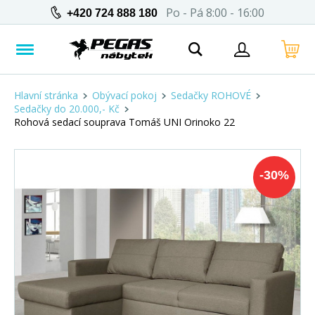
Po - Pá 8:00 - 16:00
+420 724 888 180
Hlavní stránka
Obývací pokoj
Sedačky ROHOVÉ
Sedačky do 20.000,- Kč
Rohová sedací souprava Tomáš UNI Orinoko 22
-
30
%