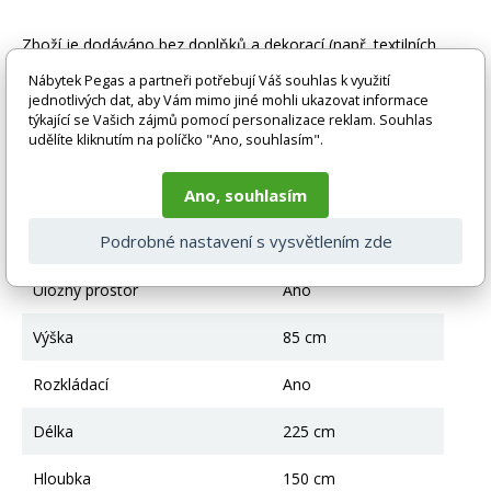
Zboží je dodáváno bez doplňků a dekorací (např. textilních
doplňků, spotřebičů, baterie, matrací atd.), nejsou tedy v ceně.
Nábytek Pegas a partneři potřebují Váš souhlas k využití
Pokud není uvedeno jinak. Většinou je zboží dodáváno v
jednotlivých dat, aby Vám mimo jiné mohli ukazovat informace
demontovaném stavu, dle charakteru zboží. Fotografie mohou
týkající se Vašich zájmů pomocí personalizace reklam. Souhlas
být i ilustrační a barva produktu nemusí odpovídat skutečnosti
udělíte kliknutím na políčko "Ano, souhlasím".
vlivem nastavení monitoru a převodem do el. podoby. V
případě nejasností kontaktujte naše klientské centrum
pegas@nabytek-pegas.cz či volejte 777244446.
Ano, souhlasím
Technické parametry
Podrobné nastavení s vysvětlením zde
Úložný prostor
Ano
Výška
85 cm
Rozkládací
Ano
Délka
225 cm
Hloubka
150 cm