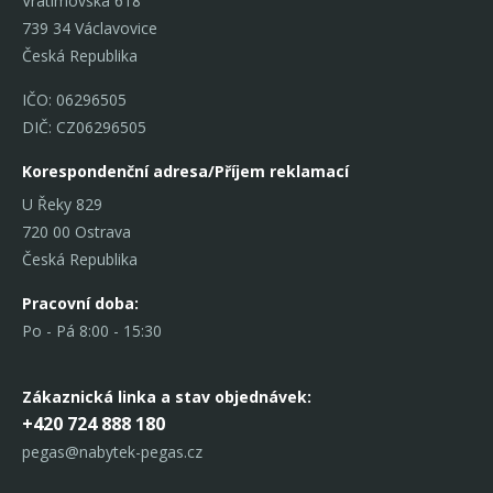
Vratimovská 618
739 34 Václavovice
Česká Republika
IČO: 06296505
DIČ: CZ06296505
Korespondenční adresa/Příjem reklamací
U Řeky 829
720 00 Ostrava
Česká Republika
Pracovní doba:
Po - Pá 8:00 - 15:30
Zákaznická linka
a stav objednávek:
+420 724 888 180
pegas@nabytek-pegas.cz