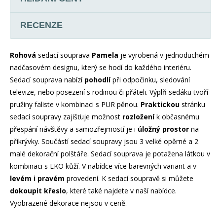
RECENZE
Rohová
sedací souprava
Pamela
je vyrobená v jednoduchém
nadčasovém designu, který se hodí do každého interiéru.
Sedací souprava nabízí
pohodlí
při odpočinku, sledování
televize, nebo posezení s rodinou či přáteli. Výplň sedáku tvoří
pružiny faliste v kombinaci s PUR pěnou.
Praktickou
stránku
sedací soupravy zajišťuje možnost
rozložení
k občasnému
přespání návštěvy a samozřejmostí je i
úložný prostor
na
přikrývky. Součástí sedací soupravy jsou 3 velké opěrné a 2
malé dekorační polštáře. Sedací souprava je potažena látkou v
kombinaci s EKO kůží. V nabídce více barevných variant a v
levém i pravém
provedení. K sedací soupravě si můžete
dokoupit křeslo
, které také najdete v naší nabídce.
Vyobrazené dekorace nejsou v ceně.