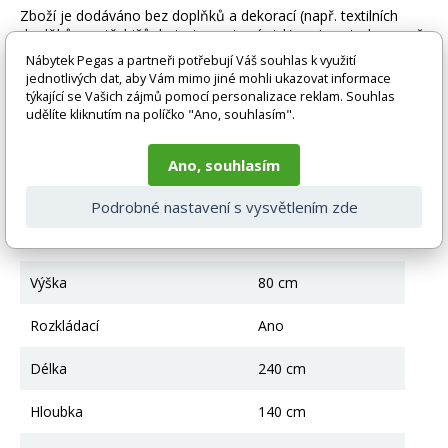
Zboží je dodáváno bez doplňků a dekorací (např. textilních
doplňků, spotřebičů, baterie, matrací atd.), nejsou tedy v ceně.
Pokud není uvedeno jinak. Většinou je zboží dodáváno v
Nábytek Pegas a partneři potřebují Váš souhlas k využití
demontovaném stavu, dle charakteru zboží. Fotografie mohou
jednotlivých dat, aby Vám mimo jiné mohli ukazovat informace
být i ilustrační a barva produktu nemusí odpovídat skutečnosti
týkající se Vašich zájmů pomocí personalizace reklam. Souhlas
vlivem nastavení monitoru a převodem do el. podoby. V
udělíte kliknutím na políčko "Ano, souhlasím".
případě nejasností kontaktujte naše klientské centrum
pegas@nabytek-pegas.cz či volejte 777244446.
Ano, souhlasím
Technické parametry
Podrobné nastavení s vysvětlením zde
Úložný prostor
Ano
Výška
80 cm
Rozkládací
Ano
Délka
240 cm
Hloubka
140 cm