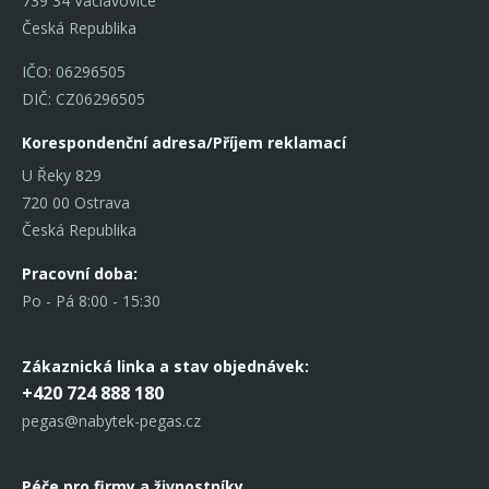
739 34 Václavovice
Česká Republika
IČO: 06296505
DIČ: CZ06296505
Korespondenční adresa/Příjem reklamací
U Řeky 829
720 00 Ostrava
Česká Republika
Pracovní doba:
Po - Pá 8:00 - 15:30
Zákaznická linka
a stav objednávek:
+420 724 888 180
pegas@nabytek-pegas.cz
Péče pro firmy a živnostníky