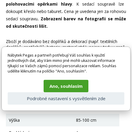
polohovacími opěrkami hlavy
. K sedací soupravě lze
dokoupit křeslo nebo taburet
.
Cena je uvedena jen za rohovou
sedací soupravu
. Zobrazení barev na fotografii se může
od skutečnosti lišit.
Zboží je dodáváno bez doplňků a dekorací (např. textilních
doplňků, spotřebičů, baterie, matrací atd.), nejsou tedy v ceně.
Pokud není uvedeno jinak. Většinou je zboží dodáváno v
Nábytek Pegas a partneři potřebují Váš souhlas k využití
demontovaném stavu, dle charakteru zboží. Fotografie mohou
jednotlivých dat, aby Vám mimo jiné mohli ukazovat informace
být i ilustrační a barva produktu nemusí odpovídat skutečnosti
týkající se Vašich zájmů pomocí personalizace reklam. Souhlas
vlivem nastavení monitoru a převodem do el. podoby. V
udělíte kliknutím na políčko "Ano, souhlasím".
případě nejasností kontaktujte naše klientské centrum
pegas@nabytek-pegas.cz či volejte 777244446.
Ano, souhlasím
Technické parametry
Podrobné nastavení s vysvětlením zde
Úložný prostor
Ano
Výška
85-100 cm