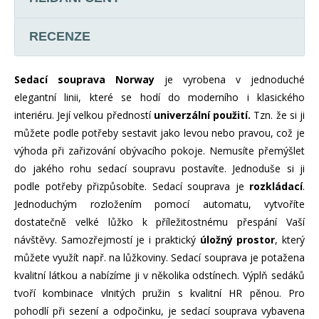
RECENZE
Sedací souprava Norway
je vyrobena v jednoduché
elegantní linii, které se hodí do moderního i klasického
interiéru. Její velkou předností
univerzální použití.
Tzn. že si ji
můžete podle potřeby sestavit jako levou nebo pravou, což je
výhoda při zařizování obývacího pokoje. Nemusíte přemýšlet
do jakého rohu sedací soupravu postavíte. Jednoduše si ji
podle potřeby přizpůsobíte. Sedací souprava je
rozkládací
.
Jednoduchým rozložením pomocí automatu, vytvoříte
dostatečně velké lůžko k příležitostnému přespání Vaší
návštěvy. Samozřejmostí je i praktický
úložný prostor
, který
můžete využít např. na lůžkoviny. Sedací souprava je potažena
kvalitní látkou a nabízíme ji v několika odstínech. Výplň sedáků
tvoří kombinace vlnitých pružin s kvalitní HR pěnou. Pro
pohodlí při sezení a odpočinku, je sedací souprava vybavena