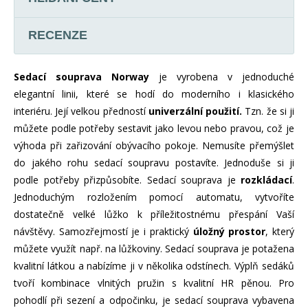
RECENZE
Sedací souprava Norway
je vyrobena v jednoduché
elegantní linii, které se hodí do moderního i klasického
interiéru. Její velkou předností
univerzální použití.
Tzn. že si ji
můžete podle potřeby sestavit jako levou nebo pravou, což je
výhoda při zařizování obývacího pokoje. Nemusíte přemýšlet
do jakého rohu sedací soupravu postavíte. Jednoduše si ji
podle potřeby přizpůsobíte. Sedací souprava je
rozkládací
.
Jednoduchým rozložením pomocí automatu, vytvoříte
dostatečně velké lůžko k příležitostnému přespání Vaší
návštěvy. Samozřejmostí je i praktický
úložný prostor
, který
můžete využít např. na lůžkoviny. Sedací souprava je potažena
kvalitní látkou a nabízíme ji v několika odstínech. Výplň sedáků
tvoří kombinace vlnitých pružin s kvalitní HR pěnou. Pro
pohodlí při sezení a odpočinku, je sedací souprava vybavena