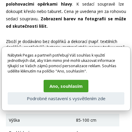
polohovacími opěrkami hlavy
. K sedací soupravě lze
dokoupit křeslo nebo taburet
.
Cena je uvedena jen za rohovou
sedací soupravu
. Zobrazení barev na fotografii se může
od skutečnosti lišit.
Zboží je dodáváno bez doplňků a dekorací (např. textilních
doplňků, spotřebičů, baterie, matrací atd.), nejsou tedy v ceně.
Pokud není uvedeno jinak. Většinou je zboží dodáváno v
Nábytek Pegas a partneři potřebují Váš souhlas k využití
demontovaném stavu, dle charakteru zboží. Fotografie mohou
jednotlivých dat, aby Vám mimo jiné mohli ukazovat informace
být i ilustrační a barva produktu nemusí odpovídat skutečnosti
týkající se Vašich zájmů pomocí personalizace reklam. Souhlas
vlivem nastavení monitoru a převodem do el. podoby. V
udělíte kliknutím na políčko "Ano, souhlasím".
případě nejasností kontaktujte naše klientské centrum
pegas@nabytek-pegas.cz či volejte 777244446.
Ano, souhlasím
Technické parametry
Podrobné nastavení s vysvětlením zde
Úložný prostor
Ano
Výška
85-100 cm