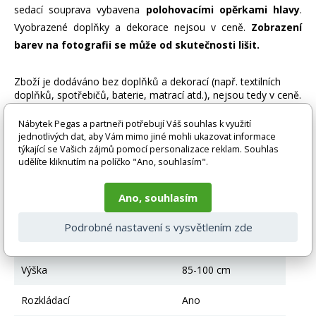
sedací souprava vybavena
polohovacími opěrkami hlavy
.
Vyobrazené doplňky a dekorace nejsou v ceně.
Zobrazení
barev na fotografii se může od skutečnosti lišit.
Zboží je dodáváno bez doplňků a dekorací (např. textilních
doplňků, spotřebičů, baterie, matrací atd.), nejsou tedy v ceně.
Pokud není uvedeno jinak. Většinou je zboží dodáváno v
demontovaném stavu, dle charakteru zboží. Fotografie mohou
Nábytek Pegas a partneři potřebují Váš souhlas k využití
být i ilustrační a barva produktu nemusí odpovídat skutečnosti
jednotlivých dat, aby Vám mimo jiné mohli ukazovat informace
vlivem nastavení monitoru a převodem do el. podoby. V
týkající se Vašich zájmů pomocí personalizace reklam. Souhlas
případě nejasností kontaktujte naše klientské centrum
udělíte kliknutím na políčko "Ano, souhlasím".
pegas@nabytek-pegas.cz či volejte 777244446.
Ano, souhlasím
Technické parametry
Podrobné nastavení s vysvětlením zde
Úložný prostor
Ano
Výška
85-100 cm
Rozkládací
Ano