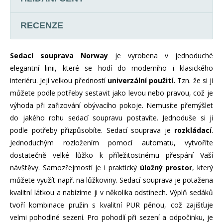
RECENZE
Sedací souprava Norway
je vyrobena v jednoduché
elegantní linii, které se hodí do moderního i klasického
interiéru. Její velkou předností
univerzální použití.
Tzn. že si ji
můžete podle potřeby sestavit jako levou nebo pravou, což je
výhoda při zařizování obývacího pokoje. Nemusíte přemýšlet
do jakého rohu sedací soupravu postavíte. Jednoduše si ji
podle potřeby přizpůsobíte. Sedací souprava je
rozkládací
.
Jednoduchým rozložením pomocí automatu, vytvoříte
dostatečně velké lůžko k příležitostnému přespání Vaší
návštěvy. Samozřejmostí je i praktický
úložný prostor
, který
můžete využít např. na lůžkoviny. Sedací souprava je potažena
kvalitní látkou a nabízíme ji v několika odstínech. Výplň sedáků
tvoří kombinace pružin s kvalitní PUR pěnou, což zajišťuje
velmi pohodlné sezení. Pro pohodlí při sezení a odpočinku, je