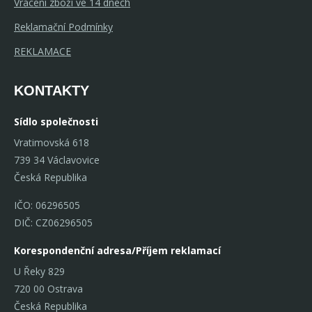
Vrácení zboží ve 14 dnech
Reklamační Podmínky
REKLAMACE
KONTAKTY
Sídlo společnosti
Vratimovská 618
739 34 Václavovice
Česká Republika
IČO: 06296505
DIČ: CZ06296505
Korespondenční adresa/Příjem reklamací
U Řeky 829
720 00 Ostrava
Česká Republika