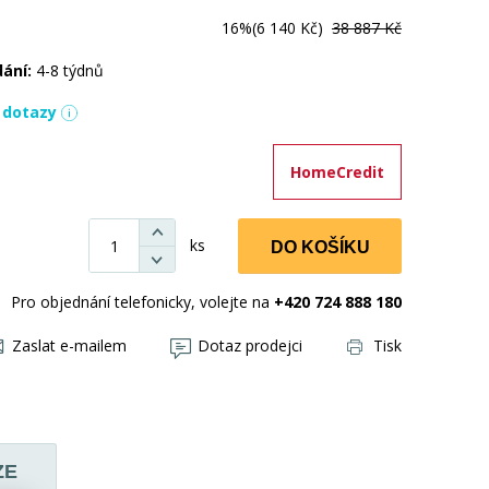
16%
(6 140 Kč)
38 887 Kč
dání:
4-8 týdnů
í dotazy
HomeCredit
ks
DO KOŠÍKU
Pro objednání telefonicky, volejte na
+420 724 888 180
Zaslat e-mailem
Dotaz prodejci
Tisk
ZE