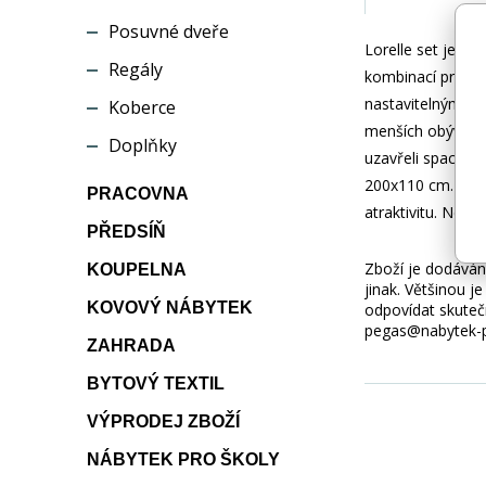
Posuvné dveře
Lorelle set je k
Regály
kombinací pro mod
nastavitelnými op
Koberce
menších obývacíc
Doplňky
uzavřeli spací f
200x110 cm. Sada 
PRACOVNA
atraktivitu. Neot
PŘEDSÍŇ
Zboží je dodáváno
KOUPELNA
jinak. Většinou 
KOVOVÝ NÁBYTEK
odpovídat skuteč
pegas@nabytek-pe
ZAHRADA
BYTOVÝ TEXTIL
VÝPRODEJ ZBOŽÍ
NÁBYTEK PRO ŠKOLY