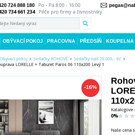
Po - Pá 8:00 - 16:00
420 724 888 180
pegas@nab
420 734 661 234
Péče pro firmy a živnostníky
OBÝVACÍ POKOJ
PRACOVNA
PŘEDSÍŇ
KOUPELNA
Obývací pokoj
Sedačky ROHOVÉ
Sedačky nad 20.000,- Kč
ouprava LORELLE + Taburet Paros 06 110x200 Levý 1
Rohov
-
16
%
LOREL
110x2
Katalogove 
0%
Naše cena 