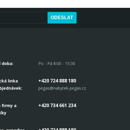
ODESLAT
í doba:
Po - Pá 8:00 - 15:30
+420 724 888 180
cká linka
objednávek:
pegas@nabytek-pegas.cz
+420 734 661 234
 firmy a
íky