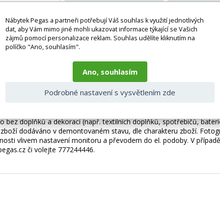
Nábytek Pegas a partneři potřebují Váš souhlas k využití jednotlivých
ompaktní rohová pohovka s funkcí spaní a taburetem. Jeho elegantní l
dat, aby Vám mimo jiné mohli ukazovat informace týkající se Vašich
erní i klasické interiéry. Použití vysoce flexibilní HR pěny zajišťuje n
zájmů pomocí personalizace reklam. Souhlas udělíte kliknutím na
ěrkami hlavy, jež ulevují tlaku na krční část páteře. Malá velikost r
políčko "Ano, souhlasím".
h pokojů. Nábytek je doplněn moderním taburetem s kontejnerem o 
Ano, souhlasím
unkci typu Dolphin, která se rozloží jedním pohybem ruky a promění 
Lorelle je moderní design, který bude perfektní pro každý interiér. D
Podrobné nastavení s vysvětlením zde
álejte! Vyzkoušejte naši novou sadu Lorelle.
 bez doplňků a dekorací (např. textilních doplňků, spotřebičů, bater
je zboží dodáváno v demontovaném stavu, dle charakteru zboží. Fotogr
nosti vlivem nastavení monitoru a převodem do el. podoby. V případě
gas.cz či volejte 777244446.