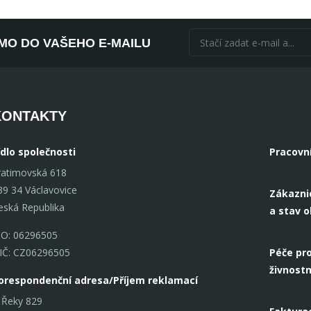
ÍMO DO VAŠEHO E-MAILU
KONTAKTY
ídlo společnosti
Pracovn
ratimovská 618
39 34 Václavovice
Zákazni
eská Republika
a stav 
ČO: 06296505
IČ: CZ06296505
Péče pro
živnostn
orespondenční adresa/Příjem reklamací
 Řeky 829