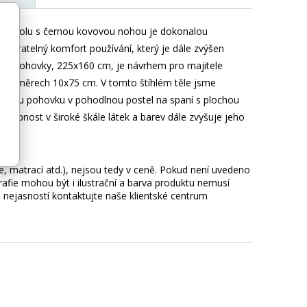
inie spolu s černou kovovou nohou je dokonalou
epopiratelný komfort používání, který je dále zvýšen
ohové pohovky, 225x160 cm, je návrhem pro majitele
rozměrech 10x75 cm. V tomto štíhlém těle jsme
rohovou pohovku v pohodlnou postel na spaní s plochou
ostupnost v široké škále látek a barev dále zvyšuje jeho
ie, matrací atd.), nejsou tedy v ceně. Pokud není uvedeno
afie mohou být i ilustrační a barva produktu nemusí
 nejasností kontaktujte naše klientské centrum