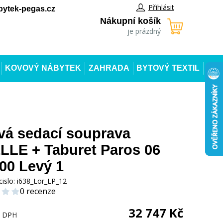
Přihlásit
ytek-pegas.cz
Nákupní košík
je prázdný
KOVOVÝ NÁBYTEK
ZAHRADA
BYTOVÝ TEXTIL
á sedací souprava
LE + Taburet Paros 06
00 Levý 1
cislo:
i638_Lor_LP_12
0 recenze
32 747
Kč
s DPH