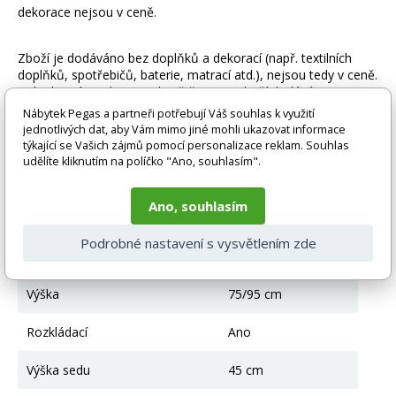
dekorace nejsou v ceně.
Zboží je dodáváno bez doplňků a dekorací (např. textilních
doplňků, spotřebičů, baterie, matrací atd.), nejsou tedy v ceně.
Pokud není uvedeno jinak. Většinou je zboží dodáváno v
demontovaném stavu, dle charakteru zboží. Fotografie mohou
Nábytek Pegas a partneři potřebují Váš souhlas k využití
být i ilustrační a barva produktu nemusí odpovídat skutečnosti
jednotlivých dat, aby Vám mimo jiné mohli ukazovat informace
vlivem nastavení monitoru a převodem do el. podoby. V
týkající se Vašich zájmů pomocí personalizace reklam. Souhlas
případě nejasností kontaktujte naše klientské centrum
udělíte kliknutím na políčko "Ano, souhlasím".
pegas@nabytek-pegas.cz či volejte 777244446.
Ano, souhlasím
Technické parametry
Podrobné nastavení s vysvětlením zde
Úložný prostor
Ano
Výška
75/95 cm
Rozkládací
Ano
Výška sedu
45 cm