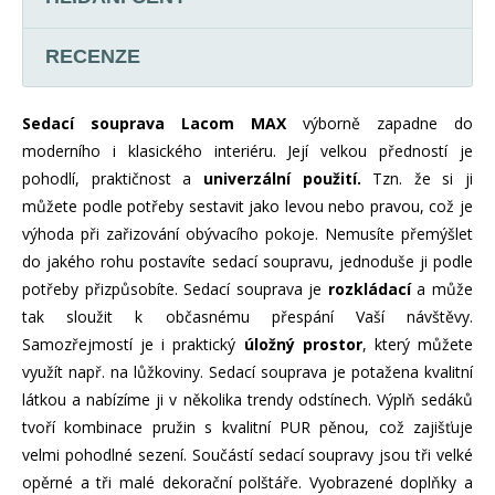
RECENZE
Sedací souprava Lacom
MAX
výborně zapadne do
moderního i klasického interiéru. Její velkou předností je
pohodlí, praktičnost a
univerzální použití.
Tzn. že si ji
můžete podle potřeby sestavit jako levou nebo pravou, což je
výhoda při zařizování obývacího pokoje. Nemusíte přemýšlet
do jakého rohu postavíte sedací soupravu, jednoduše ji podle
potřeby přizpůsobíte. Sedací souprava je
rozkládací
a může
tak sloužit k občasnému přespání Vaší návštěvy.
Samozřejmostí je i praktický
úložný prostor
, který můžete
využít např. na lůžkoviny. Sedací souprava je potažena kvalitní
látkou a nabízíme ji v několika trendy odstínech. Výplň sedáků
tvoří kombinace pružin s kvalitní PUR pěnou, což zajišťuje
velmi pohodlné sezení. Součástí sedací soupravy jsou tři velké
opěrné a tři malé dekorační polštáře. Vyobrazené doplňky a