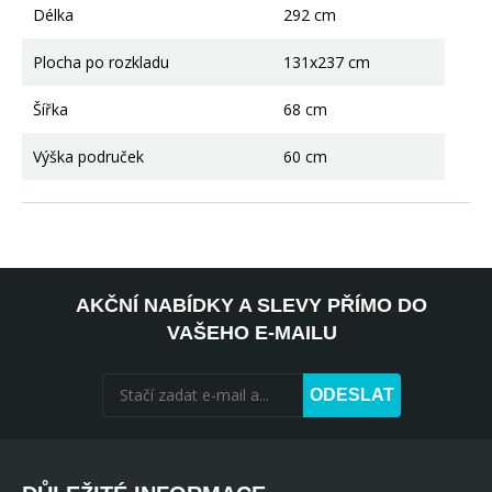
Délka
292 cm
Plocha po rozkladu
131x237 cm
Šířka
68 cm
Výška područek
60 cm
AKČNÍ NABÍDKY A SLEVY PŘÍMO DO
VAŠEHO E-MAILU
ODESLAT