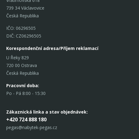
Vratimovská 618
739 34 Václavovice
Česká Republika
IČO: 06296505
DIČ: CZ06296505
Korespondenční adresa/Příjem reklamací
U Řeky 829
720 00 Ostrava
Česká Republika
Pracovní doba:
Po - Pá 8:00 - 15:30
Zákaznická linka
a stav objednávek:
+420 724 888 180
pegas@nabytek-pegas.cz