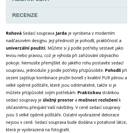
RECENZE
Rohová
Sedací souprava
Jarda
je vyrobena v moderním
nadčasovém designu. Její předností je pohodlí, praktičnost a
univerzální použití.
Můžete si ji podle potřeby sestavit jako
levou nebo pravou, což je výhoda při zařizování obývacího
pokoje. Nemusíte přemýšlet do jakého rohu postavíte sedací
soupravu, jednoduše ji podle potřeby přizpůsobíte.
Pohodlí
při
sezení zajišťuje kombinace pružin bonell s kvalitní PUR pěnou a
velké opěrné polštáře, které jsou odnímatelné, takže si je
můžete přizpůsobit svým potřebám.
Praktickou
stránkou
sedací soupravy je
úložný prostor
a
možnost rozložení
k
občasnému přespání Vaší návštěvy. V ceně sedací soupravy
jsou 3 velké opěrné polštáře. Ostatní vyobrazené dekorace
nejsou v ceně. Sedací souprava bude dodána v potahové látce,
která je vyobrazená na fotografii.