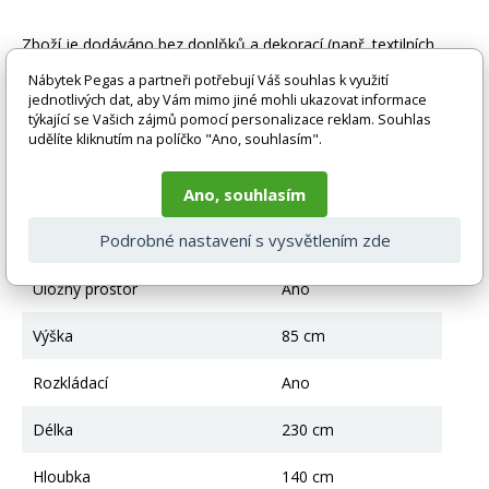
Zboží je dodáváno bez doplňků a dekorací (např. textilních
doplňků, spotřebičů, baterie, matrací atd.), nejsou tedy v ceně.
Nábytek Pegas a partneři potřebují Váš souhlas k využití
Pokud není uvedeno jinak. Většinou je zboží dodáváno v
jednotlivých dat, aby Vám mimo jiné mohli ukazovat informace
demontovaném stavu, dle charakteru zboží. Fotografie mohou
týkající se Vašich zájmů pomocí personalizace reklam. Souhlas
být i ilustrační a barva produktu nemusí odpovídat skutečnosti
udělíte kliknutím na políčko "Ano, souhlasím".
vlivem nastavení monitoru a převodem do el. podoby. V
případě nejasností kontaktujte naše klientské centrum
pegas@nabytek-pegas.cz či volejte 777244446.
Ano, souhlasím
Technické parametry
Podrobné nastavení s vysvětlením zde
Úložný prostor
Ano
Výška
85 cm
Rozkládací
Ano
Délka
230 cm
Hloubka
140 cm