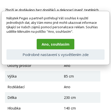
Zboží je dodáváno bez doplňků a dekorací (např. textilních
doplňků, spotřebičů, baterie, matrací atd.), nejsou tedy v ceně.
Nábytek Pegas a partneři potřebují Váš souhlas k využití
Pokud není uvedeno jinak. Většinou je zboží dodáváno v
jednotlivých dat, aby Vám mimo jiné mohli ukazovat informace
demontovaném stavu, dle charakteru zboží. Fotografie mohou
týkající se Vašich zájmů pomocí personalizace reklam. Souhlas
být i ilustrační a barva produktu nemusí odpovídat skutečnosti
udělíte kliknutím na políčko "Ano, souhlasím".
vlivem nastavení monitoru a převodem do el. podoby. V
případě nejasností kontaktujte naše klientské centrum
pegas@nabytek-pegas.cz či volejte 777244446.
Ano, souhlasím
Technické parametry
Podrobné nastavení s vysvětlením zde
Úložný prostor
Ano
Výška
85 cm
Rozkládací
Ano
Délka
230 cm
Hloubka
140 cm