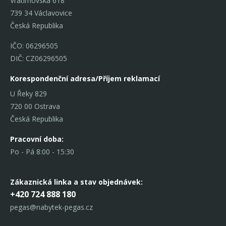
Vratimovská 618
739 34 Václavovice
Česká Republika
IČO: 06296505
DIČ: CZ06296505
Korespondenční adresa/Příjem reklamací
U Řeky 829
720 00 Ostrava
Česká Republika
Pracovní doba:
Po - Pá 8:00 - 15:30
Zákaznická linka
a stav objednávek:
+420 724 888 180
pegas@nabytek-pegas.cz