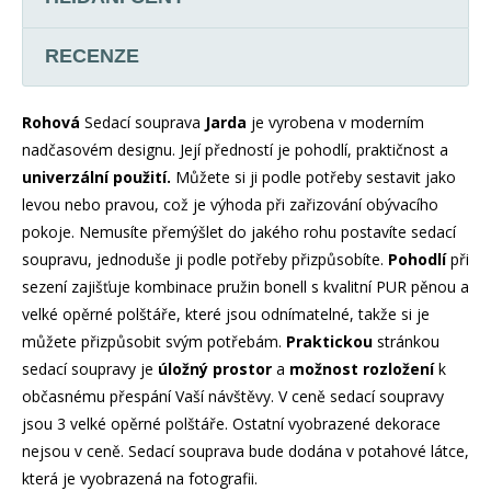
RECENZE
Rohová
Sedací souprava
Jarda
je vyrobena v moderním
nadčasovém designu. Její předností je pohodlí, praktičnost a
univerzální použití.
Můžete si ji podle potřeby sestavit jako
levou nebo pravou, což je výhoda při zařizování obývacího
pokoje. Nemusíte přemýšlet do jakého rohu postavíte sedací
soupravu, jednoduše ji podle potřeby přizpůsobíte.
Pohodlí
při
sezení zajišťuje kombinace pružin bonell s kvalitní PUR pěnou a
velké opěrné polštáře, které jsou odnímatelné, takže si je
můžete přizpůsobit svým potřebám.
Praktickou
stránkou
sedací soupravy je
úložný prostor
a
možnost rozložení
k
občasnému přespání Vaší návštěvy. V ceně sedací soupravy
jsou 3 velké opěrné polštáře. Ostatní vyobrazené dekorace
nejsou v ceně. Sedací souprava bude dodána v potahové látce,
která je vyobrazená na fotografii.