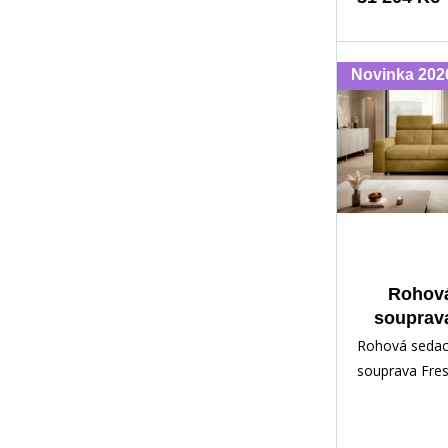
Novinka 202
Rohová
souprav
Loco 4
Rohová sedac
souprava Fres
z kvalitních
materiálů. Ko
soupravy je v