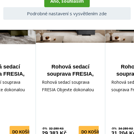
Ano, souhlasím
6
Novinka 2026
Novinka 2
-9%
-9%
Podrobné nastavení s vysvětlením zde
 sedací
Rohová sedací
Roho
a FRESIA,
souprava FRESIA,
soupra
3, Pravá
Sola 06 Pravá
Loco
í souprava
Rohová sedací souprava
Rohová sed
te dokonalou
FRESIA Objevte dokonalou
souprava Fr
gance, pohodlí
kombinaci elegance, pohodlí
z kvalitních
 s rohovo
a praktičnosti s rohovo
materiálů. 
soupravy je
-9%
32 280 Kč
-9%
34 280 Kč
DO KOŠÍKU
DO KOŠÍKU
29 383 Kč
31 204 K