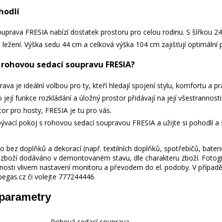
hodlí
uprava FRESIA nabízí dostatek prostoru pro celou rodinu. S šířkou 
 ležení. Výška sedu 44 cm a celková výška 104 cm zajišťují optimální
t rohovou sedací soupravu FRESIA?
va je ideální volbou pro ty, kteří hledají spojení stylu, komfortu a pra
 její funkce rozkládání a úložný prostor přidávají na její všestrannos
or pro hosty, FRESIA je tu pro vás.
ývací pokoj s rohovou sedací soupravou FRESIA a užijte si pohodlí a sty
 bez doplňků a dekorací (např. textilních doplňků, spotřebičů, bater
je zboží dodáváno v demontovaném stavu, dle charakteru zboží. Fotogr
nosti vlivem nastavení monitoru a převodem do el. podoby. V případě
gas.cz či volejte 777244446.
 parametry
Rohová sedací souprava