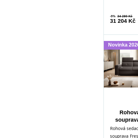
-9%
34 280 Kč
31 204 Kč
Novinka 202
Rohová
souprav
Flores 
Rohová sedac
souprava Fres