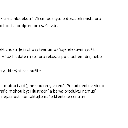
247 cm a hloubkou 176 cm poskytuje dostatek místa pro
 pohodlí a podporu pro vaše záda.
ktičnosti. Její rohový tvar umožňuje efektivní využití
ti. Ať už hledáte místo pro relaxaci po dlouhém dni, nebo
l, který si zasloužíte.
ie, matrací atd.), nejsou tedy v ceně. Pokud není uvedeno
afie mohou být i ilustrační a barva produktu nemusí
 nejasností kontaktujte naše klientské centrum