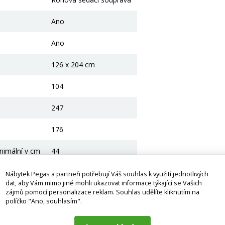
Ano
Ano
126 x 204 cm
104
247
176
nimální v cm
44
Nábytek Pegas a partneři potřebují Váš souhlas k využití jednotlivých
dat, aby Vám mimo jiné mohli ukazovat informace týkající se Vašich
ící produkty
zájmů pomocí personalizace reklam. Souhlas udělíte kliknutím na
políčko "Ano, souhlasím".