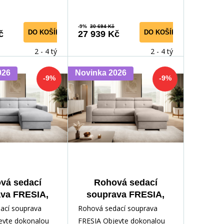
-9%
30 694 Kč
DO KOŠÍKU
DO KOŠÍKU
č
27 939 Kč
2 - 4 týdny
2 - 4 týdny
026
Novinka 2026
-9%
-9%
vá sedací
Rohová sedací
va FRESIA,
souprava FRESIA,
 04 Pravá
Sola 18 Pravá
ací souprava
Rohová sedací souprava
evte dokonalou
FRESIA Objevte dokonalou