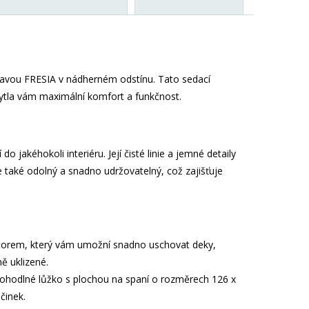
ravou FRESIA v nádherném odstínu. Tato sedací
ytla vám maximální komfort a funkčnost.
akéhokoli interiéru. Její čisté linie a jemné detaily
le také odolný a snadno udržovatelný, což zajišťuje
torem, který vám umožní snadno uschovat deky,
ě uklizené.
pohodlné lůžko s plochou na spaní o rozměrech 126 x
činek.