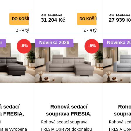
-9%
34 280 Kč
-9%
30 694 Kč
DO KOŠÍKU
DO KOŠÍKU
31 204 Kč
27 939 K
2 - 4 týdny
2 - 4 týdny
6
Novinka 2026
Novinka 2
-9%
-9%
 sedací
Rohová sedací
Roho
a FRESIA,
souprava FRESIA,
soupra
22, Pravá
Poco 07 Pravá
Sola
í
Rohová sedací souprava
Rohová sed
ia je vyrobena
FRESIA Objevte dokonalou
FRESIA Obj