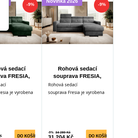
026
Novinka 2026
-9%
-9%
vá sedací
Rohová sedací
va FRESIA,
souprava FRESIA,
 35, Pravá
Loco 06, Pravá
ací
Rohová sedací
esia je vyrobena
souprava Fresia je vyrobena
z kvalitních
Konstrukce sedací
materiálů. Konstrukce sedací
 vyro
soupravy je vyro
-9%
34 280 Kč
DO KOŠÍKU
DO KOŠÍKU
č
31 204 Kč