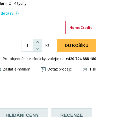
dání:
2 - 4 týdny
í dotazy
HomeCredit
ks
DO KOŠÍKU
Pro objednání telefonicky, volejte na
+420 724 888 180
Zaslat e-mailem
Dotaz prodejci
Tisk
HLÍDÁNÍ CENY
RECENZE