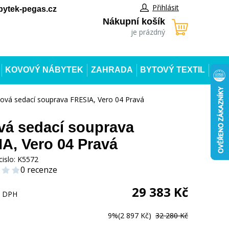
Přihlásit
ytek-pegas.cz
Nákupní košík
je prázdný
KOVOVÝ NÁBYTEK
ZAHRADA
BYTOVÝ TEXTIL
ová sedací souprava FRESIA, Vero 04 Pravá
á sedací souprava
A, Vero 04 Pravá
cislo:
K5572
0 recenze
29 383
Kč
s DPH
9%
(2 897 Kč)
32 280 Kč