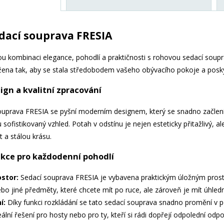
dací souprava FRESIA
u kombinaci elegance, pohodlí a praktičnosti s rohovou sedací soup
žena tak, aby se stala středobodem vašeho obývacího pokoje a posk
ign a kvalitní zpracování
prava FRESIA se pyšní moderním designem, který se snadno začlení do j
 sofistikovaný vzhled. Potah v odstínu je nejen esteticky přitažlivý, a
 a stálou krásu.
nkce pro každodenní pohodlí
ostor:
Sedací souprava FRESIA je vybavena praktickým úložným pros
bo jiné předměty, které chcete mít po ruce, ale zároveň je mít úhledn
í:
Díky funkci rozkládání se tato sedací souprava snadno promění v 
ální řešení pro hosty nebo pro ty, kteří si rádi dopřejí odpolední odpo