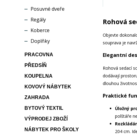
Posuvné dveře
Regály
Rohová se
Koberce
Objevte dokonalo
Doplňky
souprava je navr
Elegantní des
PRACOVNA
PŘEDSÍŇ
Rohová sedací sou
dodávají prostoru
KOUPELNA
dlouhou životnost
KOVOVÝ NÁBYTEK
Praktické fu
ZAHRADA
BYTOVÝ TEXTIL
Úložný pr
polštáře ne
VÝPRODEJ ZBOŽÍ
Rozkládán
NÁBYTEK PRO ŠKOLY
204 cm. Ide