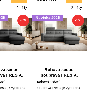
2 - 4 týdny
2 - 4 týdny
026
Novinka 2026
-9%
-9%
vá sedací
Rohová sedací
va FRESIA,
souprava FRESIA,
s 10, Pravá
Flores 04, Pravá
ací
Rohová sedací
esia je vyrobena
souprava Fresia je vyrobena
z kvalitních
Konstrukce sedací
materiálů. Konstrukce sedací
 vyro
soupravy je vyro