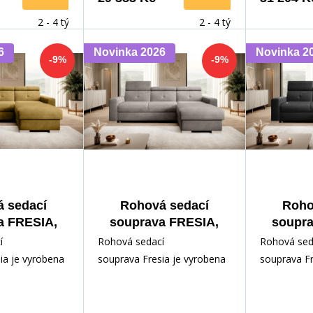
2 - 4 týdny
2 - 4 týdny
6
Novinka 2026
Novinka 2
-9%
-9%
 sedací
Rohová sedací
Roho
a FRESIA,
souprava FRESIA,
soupra
5, Pravá
Loco 04, Pravá
Flore
í
Rohová sedací
Rohová sed
ia je vyrobena
souprava Fresia je vyrobena
souprava Fr
z kvalitních
z kvalitních
nstrukce sedací
materiálů. Konstrukce sedací
materiálů. 
yro
soupravy je vyro
soupravy je