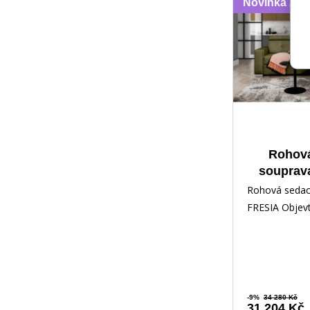
Novinka 202
Rohová
souprav
Nube 3
Rohová sedac
FRESIA Objev
kombinaci ele
a praktičnosti
-9%
34 280 Kč
31 204 Kč