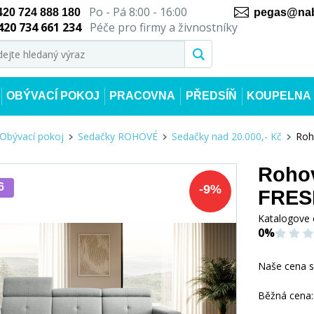
Po - Pá 8:00 - 16:00
420 724 888 180
pegas@nab
420 734 661 234
Péče pro firmy a živnostníky
OBÝVACÍ POKOJ
PRACOVNA
PŘEDSÍŇ
KOUPELNA
Obývací pokoj
Sedačky ROHOVÉ
Sedačky nad 20.000,- Kč
Roh
Rohov
6
-
9
%
FRESI
Katalogove 
0%
Naše cena 
Běžná cena: