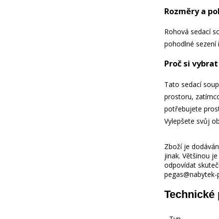
Rozměry a po
Rohová sedací so
pohodlné sezení i
Proč si vybra
Tato sedací soupra
prostoru, zatímco
potřebujete prost
Vylepšete svůj ob
Zboží je dodáváno
jinak. Většinou 
odpovídat skuteč
pegas@nabytek-pe
Technické
Typ