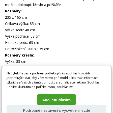
možno dokoupit křeslo a polštáře.
Rozměry:
235 x 165 cm
Celková výška: 85 cm
Výška sedu: 40 cm
Výška područe: 58 cm
Hloubka sedu: 63 cm
Po rozložení: 200 x 135 cm
Rozměry křesla:
Výška: 85 cm
Šířka: 90 cm
Nábytek Pegas a partneři potřebují Váš souhlas k využití
Výška sedu: 40 cm
jednotlivých dat, aby Vám mimo jiné mohli ukazovat informace
týkající se Vašich zájmů pomocí personalizace reklam. Souhlas
udělíte kliknutím na políčko "Ano, souhlasím".
Zboží je dodáváno bez doplňků a dekorací (např. textilních
doplňků, spotřebičů, baterie, matrací atd.), nejsou tedy v ceně.
Pokud není uvedeno jinak. Většinou je zboží dodáváno v
Ano, souhlasím
demontovaném stavu, dle charakteru zboží. Fotografie mohou
být i ilustrační a barva produktu nemusí odpovídat skutečnosti
Podrobné nastavení s vysvětlením zde
vlivem nastavení monitoru a převodem do el. podoby. V