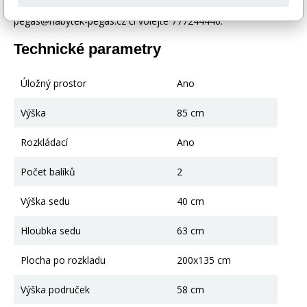
případě nejasností kontaktujte naše klientské centrum
pegas@nabytek-pegas.cz či volejte 777244446.
Technické parametry
Úložný prostor
Ano
Výška
85 cm
Rozkládací
Ano
Počet balíků
2
Výška sedu
40 cm
Hloubka sedu
63 cm
Plocha po rozkladu
200x135 cm
Výška područek
58 cm