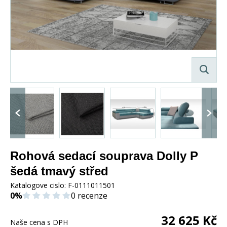
Rohová sedací souprava Dolly P
šedá tmavý střed
Katalogove cislo:
F-0111011501
0%
0 recenze
32 625
Kč
Naše cena s DPH