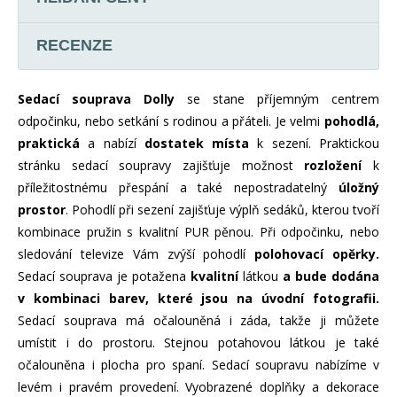
RECENZE
Sedací souprava Dolly
se stane příjemným centrem
odpočinku, nebo setkání s rodinou a přáteli. Je velmi
pohodlá,
praktická
a nabízí
dostatek místa
k sezení. Praktickou
stránku sedací soupravy zajišťuje možnost
rozložení
k
příležitostnému přespání a také nepostradatelný
úložný
prostor
. Pohodlí při sezení zajišťuje výplň sedáků, kterou tvoří
kombinace pružin s kvalitní PUR pěnou. Při odpočinku, nebo
sledování televize Vám zvýší pohodlí
polohovací opěrky.
Sedací souprava je potažena
kvalitní
látkou
a bude dodána
v kombinaci barev, které jsou na úvodní fotografii.
Sedací souprava má očalouněná i záda, takže ji můžete
umístit i do prostoru. Stejnou potahovou látkou je také
očalouněna i plocha pro spaní. Sedací soupravu nabízíme v
levém i pravém provedení. Vyobrazené doplňky a dekorace