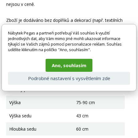
nejsou v ceně.
Zboží je dodáváno bez doplňků a dekorací (např. textilních
doplňků, spotřebičů, baterie, matrací atd.), nejsou tedy v ceně.
Pokud není uvedeno jinak. Většinou je zboží dodáváno v
Nábytek Pegas a partneři potřebují Váš souhlas k využití
demontovaném stavu, dle charakteru zboží. Fotografie mohou
jednotlivých dat, aby Vám mimo jiné mohli ukazovat informace
být i ilustrační a barva produktu nemusí odpovídat skutečnosti
týkající se Vašich zájmů pomocí personalizace reklam. Souhlas
vlivem nastavení monitoru a převodem do el. podoby. V
udělíte kliknutím na políčko "Ano, souhlasím".
případě nejasností kontaktujte naše klientské centrum
pegas@nabytek-pegas.cz či volejte 777244446.
Ano, souhlasím
Technické parametry
Podrobné nastavení s vysvětlením zde
Úložný prostor
Ano
Výška
75-90 cm
Výška sedu
43 cm
Hloubka sedu
60 cm