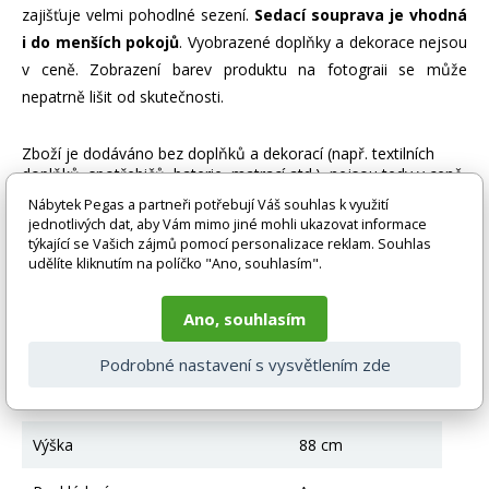
zajišťuje velmi pohodlné sezení.
Sedací souprava je vhodná
i do menších pokojů
. Vyobrazené doplňky a dekorace nejsou
v ceně. Zobrazení barev produktu na fotograii se může
nepatrně lišit od skutečnosti.
Zboží je dodáváno bez doplňků a dekorací (např. textilních
doplňků, spotřebičů, baterie, matrací atd.), nejsou tedy v ceně.
Pokud není uvedeno jinak. Většinou je zboží dodáváno v
Nábytek Pegas a partneři potřebují Váš souhlas k využití
demontovaném stavu, dle charakteru zboží. Fotografie mohou
jednotlivých dat, aby Vám mimo jiné mohli ukazovat informace
být i ilustrační a barva produktu nemusí odpovídat skutečnosti
týkající se Vašich zájmů pomocí personalizace reklam. Souhlas
vlivem nastavení monitoru a převodem do el. podoby. V
udělíte kliknutím na políčko "Ano, souhlasím".
případě nejasností kontaktujte naše klientské centrum
pegas@nabytek-pegas.cz či volejte 777244446.
Ano, souhlasím
Technické parametry
Podrobné nastavení s vysvětlením zde
Úložný prostor
Ano
Výška
88 cm