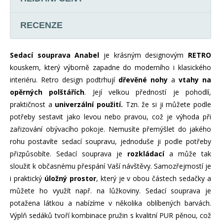
RECENZE
Sedací souprava Anabel
je krásným designovým
RETRO
kouskem, který výborně zapadne do moderního i klasického
interiéru. Retro design podtrhují
dřevěné nohy
a
vtahy na
opěrných polštářích
. Její velkou předností je pohodlí,
praktičnost a
univerzální použití.
Tzn. že si ji můžete podle
potřeby sestavit jako levou nebo pravou, což je výhoda při
zařizování obývacího pokoje. Nemusíte přemýšlet do jakého
rohu postavíte sedací soupravu, jednoduše ji podle potřeby
přizpůsobíte. Sedací souprava je
rozkládací
a může tak
sloužit k občasnému přespání Vaší návštěvy. Samozřejmostí je
i praktický
úložný prostor
, který je v obou částech sedačky a
můžete ho využít např. na lůžkoviny. Sedací souprava je
potažena látkou a nabízíme v několika oblíbených barvách.
Výplň sedáků tvoří kombinace pružin s kvalitní PUR pěnou, což