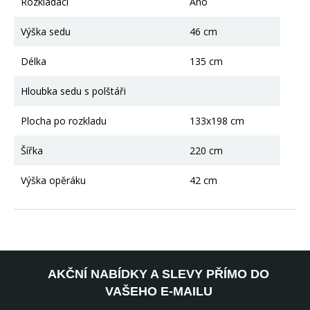
Rozkládací
Ano
Výška sedu
46 cm
Délka
135 cm
Hloubka sedu s polštáři
Plocha po rozkladu
133x198 cm
Šířka
220 cm
Výška opěráku
42 cm
AKČNÍ NABÍDKY A SLEVY PŘÍMO DO
VAŠEHO E-MAILU