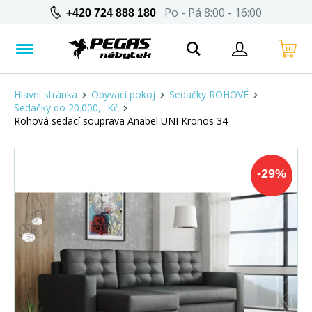
Po - Pá 8:00 - 16:00
+420 724 888 180
Hlavní stránka
Obývací pokoj
Sedačky ROHOVÉ
Sedačky do 20.000,- Kč
Rohová sedací souprava Anabel UNI Kronos 34
-
29
%