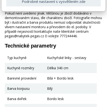
Podrobné nastavení s vysvětlením zde
Zboží je dodáváno bez doplňků a dekorací (např. textilních
doplňků, spotřebičů, baterie, matrací atd.), nejsou tedy v ceně.
Pokud není uvedeno jinak. Většinou je zboží dodáváno v
demontovaném stavu, dle charakteru zboží. Fotografie mohou
být i ilustrační a barva produktu nemusí odpovídat skutečnosti
vlivem nastavení monitoru a převodem do el. podoby. V
případě nejasností kontaktujte naše klientské centrum
pegas@nabytek-pegas.cz či volejte 777244446.
Technické parametry
Typ kuchyně
Kuchyňské linky - sestavy
Kuchyně rozměry
Délka 340 cm
Barevné provedení
Bílá + Bordo lesk
Barva korpusu
Bílý
Barva dvířek
Bordo lesk