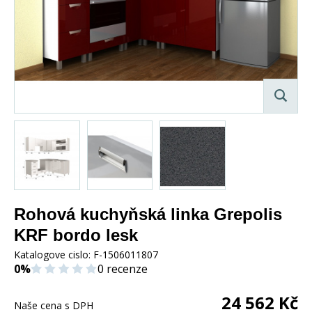
Rohová kuchyňská linka Grepolis
KRF bordo lesk
Katalogove cislo:
F-1506011807
0%
0 recenze
24 562
Kč
Naše cena s DPH