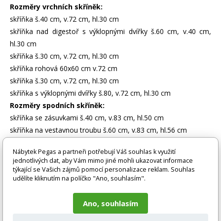
Rozměry vrchních skříněk:
skříňka š.40 cm, v.72 cm, hl.30 cm
skříňka nad digestoř s výklopnými dvířky š.60 cm, v.40 cm,
hl.30 cm
skříňka š.30 cm, v.72 cm, hl.30 cm
skříňka rohová 60x60 cm v.72 cm
skříňka š.30 cm, v.72 cm, hl.30 cm
skříňka s výklopnými dvířky š.80, v.72 cm, hl.30 cm
Rozměry spodních skříněk:
skříňka se zásuvkami š.40 cm, v.83 cm, hl.50 cm
skříňka na vestavnou troubu š.60 cm, v.83 cm, hl.56 cm
rohová skříňka 80x80 cm, v.83 cm
Skutečný rozměr skříňky
Nábytek Pegas a partneři potřebují Váš souhlas k využití
bez pracovní desky je 80x80 cm/ výška 83 cm, s pracovní
jednotlivých dat, aby Vám mimo jiné mohli ukazovat informace
deskou je rozměr 90x90 cm. V případě zájmu o
týkající se Vašich zájmů pomocí personalizace reklam. Souhlas
udělíte kliknutím na políčko "Ano, souhlasím".
dokoupení desky nad tuto skříňku, je potřeba objednat
dělenou desku 90 a 30 cm.
Ano, souhlasím
skříňka dřezová š.80 cm, v.83 cm, hl.50 cm