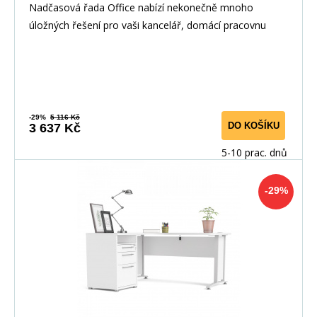
Nadčasová řada Office nabízí nekonečně mnoho
úložných řešení pro vaši kancelář, domácí pracovnu
nebo
-29%
5 116 Kč
DO KOŠÍKU
3 637 Kč
5-10 prac. dnů
-29%