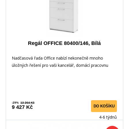
Regál OFFICE 80400/146, Bílá
Nadčasová řada Office nabízí nekonečně mnoho
úložných řešení pro vaši kancelář, domácí pracovnu
nebo
-29%
13 264 Kč
DO KOŠÍKU
9 427 Kč
4-6 týdnů