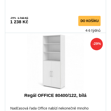
-29%
1 742 Kč
DO KOŠÍKU
1 238 Kč
4-6 týdnů
-29%
Regál OFFICE 80400/122, bílá
Nadčasová řada Office nabízí nekonečně mnoho