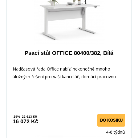
Psací stůl OFFICE 80400/382, Bílá
Nadčasová řada Office nabízí nekonečně mnoho
úložných řešení pro vaši kancelář, domácí pracovnu
nebo
-29%
22 613 Kč
DO KOŠÍKU
16 072 Kč
4-6 týdnů