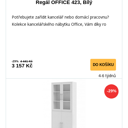
Regál OFFICE 423, Bílý
Potřebujete zařídit kancelář nebo domácí pracovnu?
Kolekce kancelářského nábytku Office, Vám díky ro
-29%
4 441 Kč
DO KOŠÍKU
3 157 Kč
4-6 týdnů
-29%