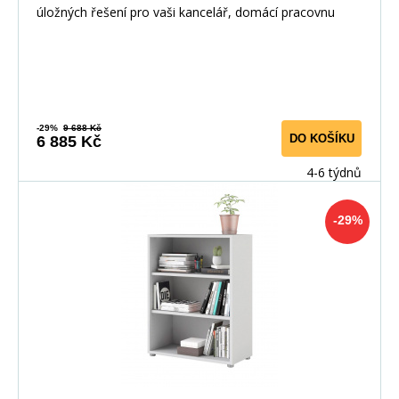
úložných řešení pro vaši kancelář, domácí pracovnu
nebo
-29%
9 688 Kč
DO KOŠÍKU
6 885 Kč
4-6 týdnů
-29%