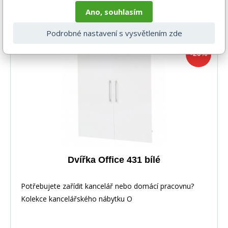
-29%
9 889 Kč
DO KOŠÍKU
7 028 Kč
Ano, souhlasím
4-6 týdnů
Podrobné nastavení s vysvětlením zde
-29%
Dvířka Office 431 bílé
Potřebujete zařídit kancelář nebo domácí pracovnu?
Kolekce kancelářského nábytku O