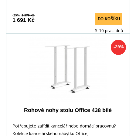
-29%
2 379 Kč
DO KOŠÍKU
1 691 Kč
5-10 prac. dnů
-29%
Rohové nohy stolu Office 438 bílé
Potřebujete zařídit kancelář nebo domácí pracovnu?
Kolekce kancelářského nábytku Office,