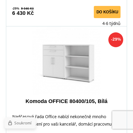
-29%
9 046 Kč
DO KOŠÍKU
6 430 Kč
4-6 týdnů
-29%
Komoda OFFICE 80400/105, Bílá
Nadčasová řada Office nabízí nekonečně mnoho
Soukromí
úložných řešení pro vaši kancelář, domácí pracovnu
nebo