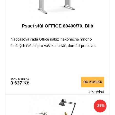
Psací stůl OFFICE 80400/70, Bílá
Nadčasová řada Office nabízí nekonečně mnoho
úložných řešení pro vaši kancelář, domácí pracovnu
nebo
-29%
5 116 Kč
DO KOŠÍKU
3 637 Kč
4-6 týdnů
-29%