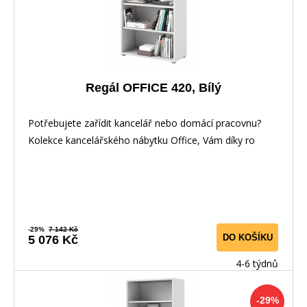
Regál OFFICE 420, Bílý
Potřebujete zařídit kancelář nebo domácí pracovnu?
Kolekce kancelářského nábytku Office, Vám díky ro
-29%
7 142 Kč
DO KOŠÍKU
5 076 Kč
4-6 týdnů
-29%