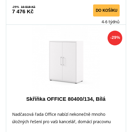
-29%
10 519 Kč
DO KOŠÍKU
7 476 Kč
4-6 týdnů
-29%
Skříňka OFFICE 80400/134, Bílá
Nadčasová řada Office nabízí nekonečně mnoho
úložných řešení pro vaši kancelář, domácí pracovnu
nebo