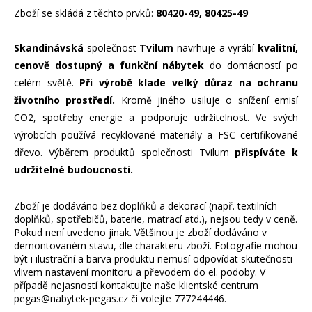
Zboží se skládá z těchto prvků:
80420-49, 80425-49
Skandinávská
společnost
Tvilum
navrhuje a vyrábí
kvalitní,
cenově dostupný a funkční nábytek
do domácností po
celém světě.
Při výrobě klade velký důraz na ochranu
životního prostředí.
Kromě jiného usiluje o snížení emisí
CO2, spotřeby energie a podporuje udržitelnost. Ve svých
výrobcích používá recyklované materiály a FSC certifikované
dřevo. Výběrem produktů společnosti Tvilum
přispíváte k
udržitelné budoucnosti.
Zboží je dodáváno bez doplňků a dekorací (např. textilních
doplňků, spotřebičů, baterie, matrací atd.), nejsou tedy v ceně.
Pokud není uvedeno jinak. Většinou je zboží dodáváno v
demontovaném stavu, dle charakteru zboží. Fotografie mohou
být i ilustrační a barva produktu nemusí odpovídat skutečnosti
vlivem nastavení monitoru a převodem do el. podoby. V
případě nejasností kontaktujte naše klientské centrum
pegas@nabytek-pegas.cz či volejte 777244446.