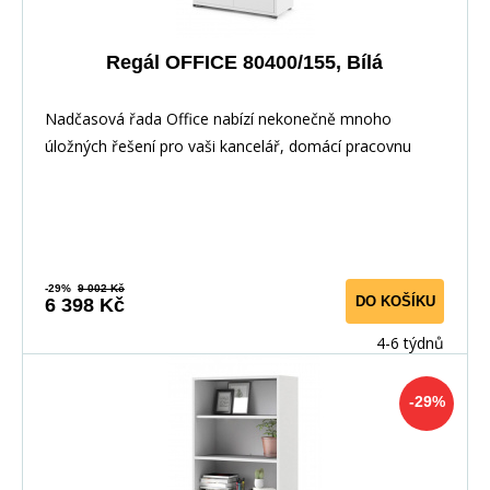
Regál OFFICE 80400/155, Bílá
Nadčasová řada Office nabízí nekonečně mnoho
úložných řešení pro vaši kancelář, domácí pracovnu
nebo
-29%
9 002 Kč
DO KOŠÍKU
6 398 Kč
4-6 týdnů
-29%