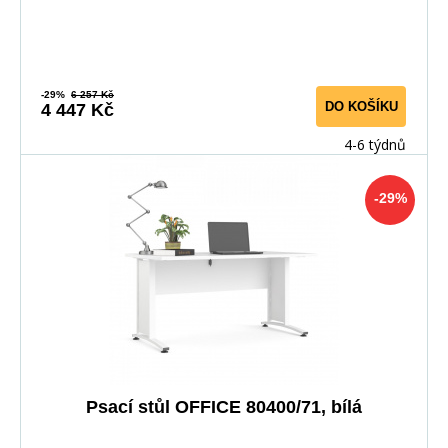
-29%
6 257 Kč
DO KOŠÍKU
4 447 Kč
4-6 týdnů
-29%
Psací stůl OFFICE 80400/71, bílá