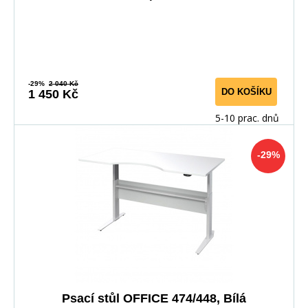
-29%
2 040 Kč
DO KOŠÍKU
1 450 Kč
5-10 prac. dnů
-29%
Psací stůl OFFICE 474/448, Bílá