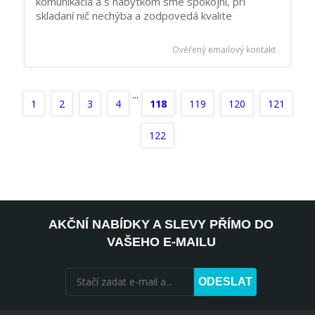
komunikácia a s nábytkom sme spokojní, pri
skladaní nič nechýba a zodpovedá kvalite
Ověřený emailový kontakt
...
1
2
3
4
118
119
120
121
122
AKČNÍ NABÍDKY A SLEVY PŘÍMO DO
VAŠEHO E-MAILU
ODESLAT