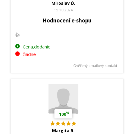
Miroslav Ď.
15.10.2024
Hodnocení e-shopu
👍
Cena,dodanie
žiadne
Ověřený emailový kontakt
%
100
Margita R.