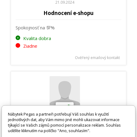
21.09.2024
Hodnocení e-shopu
Spokojnosť na 💯%
Kvalita dobra
Ziadne
Ověřený emailový kontakt
%
100
Nábytek Pegas a partneři potřebují Váš souhlas k využití
jednotlivých dat, aby Vám mimo jiné mohli ukazovat informace
Zuzana P.
týkající se Vašich zájmů pomocí personalizace reklam. Souhlas
udělíte kliknutím na políčko "Ano, souhlasím".
20.09.2024