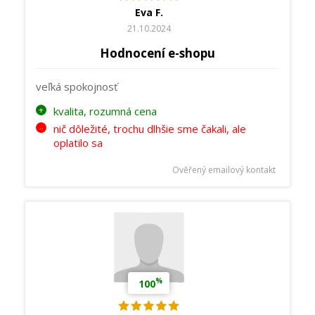
Eva F.
21.10.2024
Hodnocení e-shopu
veľká spokojnosť
kvalita, rozumná cena
nič dôležité, trochu dlhšie sme čakali, ale
oplatilo sa
Ověřený emailový kontakt
%
100