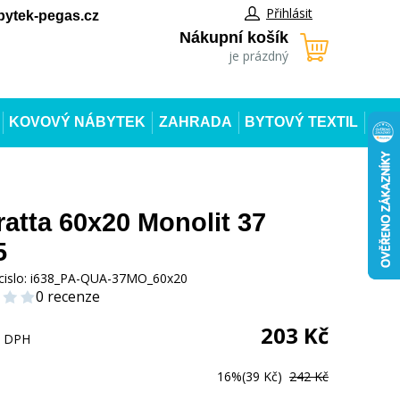
Přihlásit
ytek-pegas.cz
Nákupní košík
je prázdný
KOVOVÝ NÁBYTEK
ZAHRADA
BYTOVÝ TEXTIL
atta 60x20 Monolit 37
5
cislo:
i638_PA-QUA-37MO_60x20
0 recenze
203
Kč
s DPH
16%
(39 Kč)
242 Kč