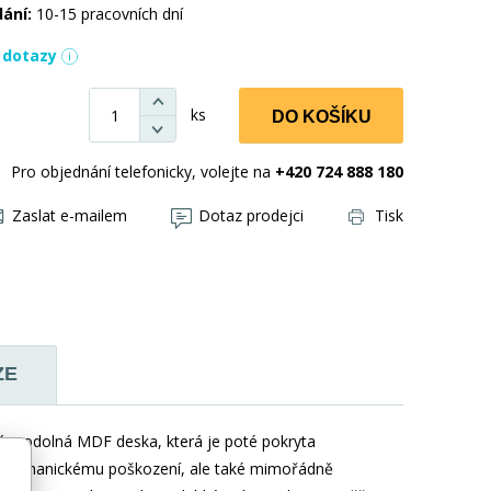
dání:
10-15 pracovních dní
í dotazy
ks
DO KOŠÍKU
Pro objednání telefonicky, volejte na
+420 724 888 180
Zaslat e-mailem
Dotaz prodejci
Tisk
ZE
lná a odolná MDF deska, která je poté pokryta
či mechanickému poškození, ale také mimořádně