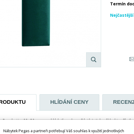
Termín do
Nejčastějš
PRODUKTU
HLÍDÁNÍ CENY
RECEN
Quadratta 60x20 cm se skládají ze dvou částí. Jejich základ tvoří si
 vrstvou pěny T21. Tato kombinace činí strukturu nejen odolnou vů
Nábytek Pegas a partneři potřebují Váš souhlas k využití jednotlivých