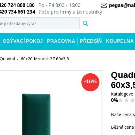
Po - Pá 8:00 - 16:00
420 724 888 180
pegas@nab
420 734 661 234
Péče pro firmy a živnostníky
OBÝVACÍ POKOJ
PRACOVNA
PŘEDSÍŇ
KOUPELNA
Quadratta 60x20 Monolit 37 60x3,5
Quadr
-
16
%
60x3,
Katalogove 
0%
Naše cena 
Běžná cena: