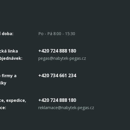
í doba:
Po - Pá 8:00 - 15:30
+420 724 888 180
cká linka
objednávek:
pegas@nabytek-pegas.cz
+420 734 661 234
 firmy a
íky
+420 724 888 180
e, expedice,
ce:
reklamace@nabytek-pegas.cz