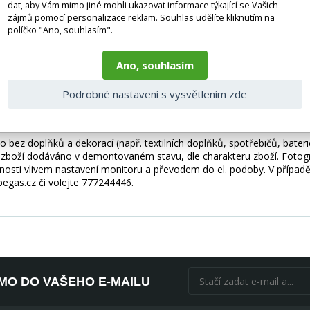
ití. Takže jej můžete bez obav použít jako oporu pro záda. Kromě to
dat, aby Vám mimo jiné mohli ukazovat informace týkající se Vašich
zájmů pomocí personalizace reklam. Souhlas udělíte kliknutím na
je její deformaci. Vzory a barvy, ve kterých jsou panely kolekce Quad
políčko "Ano, souhlasím".
e dokonale hodí k industriálnímu stylu, což vám umožní vytvořit klid
odolnou proti oděru a tření. Jeho bezchybný vzhled připomíná semiš, 
Ano, souhlasím
riál nebude absorbovat vlhkost, což vám umožní snadno udržovat ce
ě, bez použití profesionálního vybavení. Panel vytvoří krásnou kombin
Podrobné nastavení s vysvětlením zde
du nebo samostatně.
 bez doplňků a dekorací (např. textilních doplňků, spotřebičů, bater
je zboží dodáváno v demontovaném stavu, dle charakteru zboží. Fotogr
nosti vlivem nastavení monitoru a převodem do el. podoby. V případě
gas.cz či volejte 777244446.
ÍMO DO VAŠEHO E-MAILU