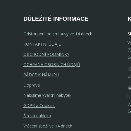
DŮLEŽITÉ INFORMACE
Odstoupení od smlouvy ve 14 dnech
S
V
KONTAKTNÍ ÚDAJE
7
OBCHODNÍ PODMÍNKY
Č
OCHRANA OSOBNÍCH ÚDAJŮ
I
RÁDCE K NÁKUPU
D
Doprava
K
Nabízíme kvalitní nábytek
U
7
GDPR a Cookies
Č
Široká nabídka
Vrácení zboží ve 14 dnech