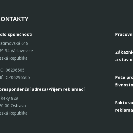
KONTAKTY
ídlo společnosti
Pracovn
ratimovská 618
39 34 Václavovice
Zákazni
eská Republika
a stav 
ČO: 06296505
IČ: CZ06296505
Péče pro
živnostn
orespondenční adresa/Příjem reklamací
 Řeky 829
Fakturac
20 00 Ostrava
reklama
eská Republika