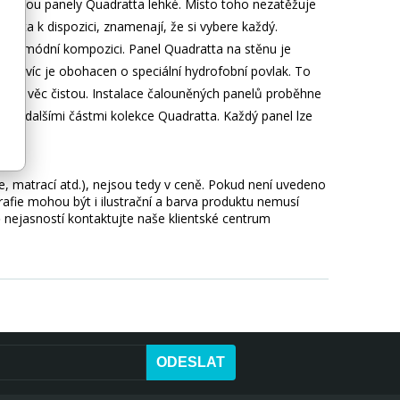
ho jsou panely Quadratta lehké. Místo toho nezatěžuje
ratta k dispozici, znamenají, že si vybere každý.
nou a módní kompozici. Panel Quadratta na stěnu je
a navíc je obohacen o speciální hydrofobní povlak. To
lou věc čistou. Instalace čalouněných panelů proběhne
aci s dalšími částmi kolekce Quadratta. Každý panel lze
ie, matrací atd.), nejsou tedy v ceně. Pokud není uvedeno
afie mohou být i ilustrační a barva produktu nemusí
 nejasností kontaktujte naše klientské centrum
ODESLAT