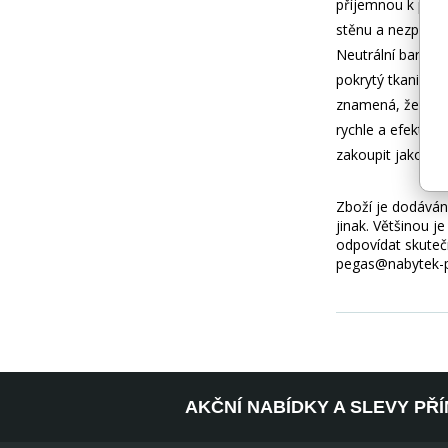
příjemnou k použ
stěnu a nezpůsobu
Neutrální barvy s
pokrytý tkaninou 
znamená, že mate
rychle a efektivn
zakoupit jako sa
Zboží je dodáváno
jinak. Většinou 
odpovídat skuteč
pegas@nabytek-pe
AKČNÍ NABÍDKY A SLEVY PŘ